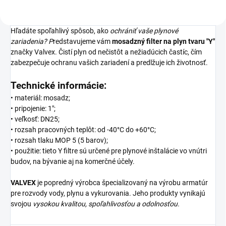
Hľadáte spoľahlivý spôsob, ako
ochrániť vaše plynové
zariadenia? P
redstavujeme vám
mosadzný filter na plyn tvaru "Y"
značky Valvex. Čistí plyn od nečistôt a nežiadúcich častíc, čím
zabezpečuje ochranu vašich zariadení a predlžuje ich životnosť.
Technické informácie:
• materiál: mosadz;
• pripojenie: 1";
• veľkosť: DN25;
• rozsah pracovných teplôt: od -40°C do +60°C;
• rozsah tlaku MOP 5 (5 barov);
• použitie: tieto Y filtre sú určené pre plynové inštalácie vo vnútri
budov, na bývanie aj na komerčné účely.
VALVEX
je popredný výrobca špecializovaný na výrobu armatúr
pre rozvody vody, plynu a vykurovania. Jeho produkty vynikajú
svojou
vysokou kvalitou, spoľahlivosťou a odolnosťou.