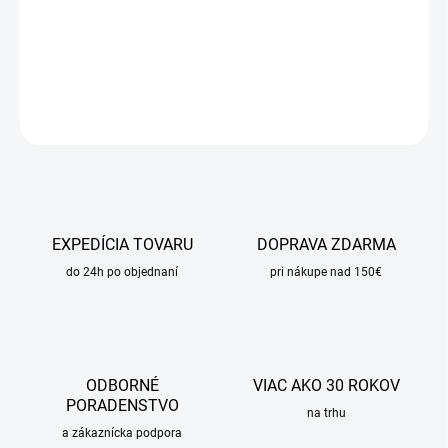
−
+
Pridať do košíka
DETAILNÉ INFORMÁCIE
OPÝTAŤ SA
STRÁŽIŤ
EXPEDÍCIA TOVARU
DOPRAVA ZDARMA
do 24h po objednaní
pri nákupe nad 150€
ODBORNÉ
VIAC AKO 30 ROKOV
PORADENSTVO
na trhu
a zákaznícka podpora