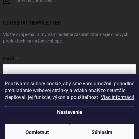
intercom_bratislava
ODOBERAŤ NEWSLETTER
Vložte svoj e-mail a my Vám budeme zasielať informácie o nových
produktoch na našom e-shope.
EMAIL
Používame súbory cookie, aby sme vám umožnili pohodlné
Vložením e-mailu súhlasíte s
podmienkami ochrany osobných údajov
prehliadanie webovej stránky a vďaka analýze neustále
zlepšovali jej funkcie, výkon a použiteľnosť.
Viac informácií
Prihlásiť sa
Nastavenie
Copyright 2026
Intercom
. Všetky práva vyhradené.
Odmietnuť
Súhlasím