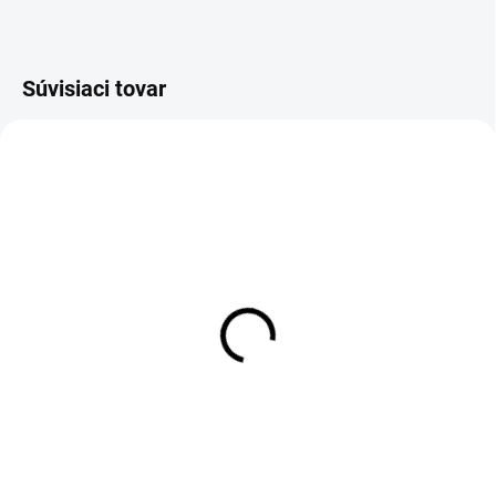
Súvisiaci tovar
VÝPREDAJ
SKLADOM
Y filter na plyn - 1/2"
7,85 €
Detail