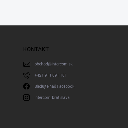
KONTAKT
obchod
@
intercom.sk
+421 911 891 181
Sledujte náš Facebook
intercom_bratislava