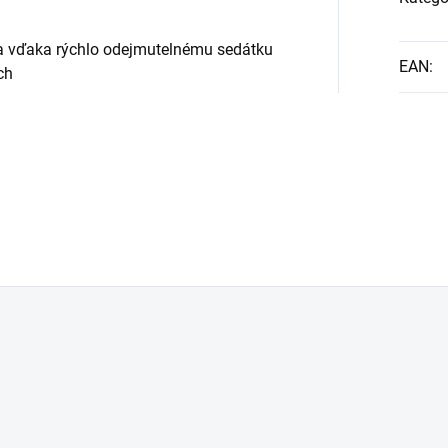
ka vďaka rýchlo odejmutelnému sedátku
EAN
:
ch