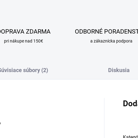
DOPRAVA ZDARMA
ODBORNÉ PORADENS
pri nákupe nad 150€
a zákaznícka podpora
Súvisiace súbory (2)
Diskusia
Dod
y
Kategó