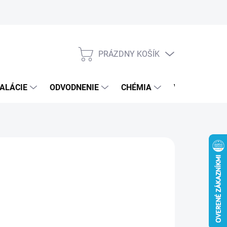
PRÁZDNY KOŠÍK
NÁKUPNÝ
KOŠÍK
ALÁCIE
ODVODNENIE
CHÉMIA
VEREJNÝ SEK
€