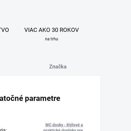
TVO
VIAC AKO 30 ROKOV
na trhu
Značka
atočné parametre
WC dosky - štýlové a
ria
:
praktické doplnky pre