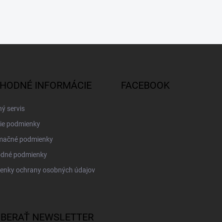
HODNÉ INFORMÁCIE
FACEBOOK
ý servis
ie podmienky
mačné podmienky
dné podmienky
enky ochrany osobných údajov
BERAŤ NEWSLETTER