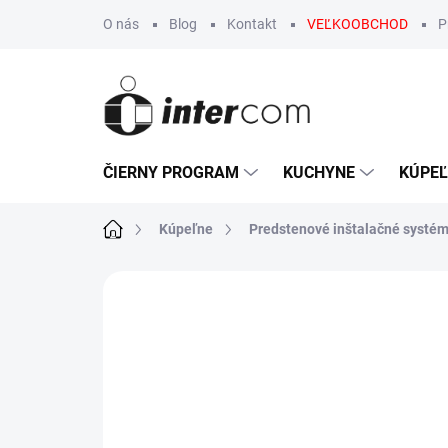
Prejsť
O nás
Blog
Kontakt
VEĽKOOBCHOD
P
na
obsah
ČIERNY PROGRAM
KUCHYNE
KÚPE
Domov
Kúpeľne
Predstenové inštalačné systé
2 hodnotenia
Podrobnosti hodnot