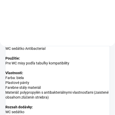
95,13 €
Detail
WC sedátko Antibacterial
Použitie:
Pre WC misy podľa tabuľky kompatibility
Vlastnosti:
Farba: biela
Plastové pánty
Farebne stály materiál
Materiál: polypropylén s antibakteriálnymi vlastnosťami (zaistené
obsahom zlúčenín striebra)
Rozsah dodávky:
WC sedátko