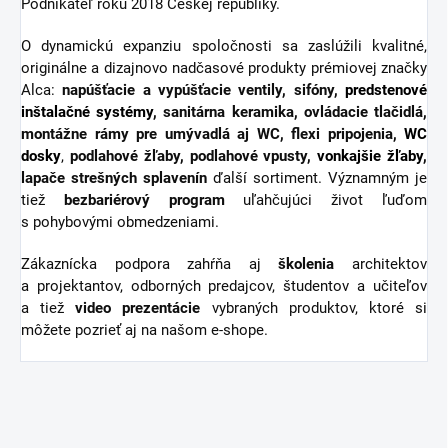
Podnikateľ roku 2018 Českej republiky.
O dynamickú expanziu spoločnosti sa zaslúžili kvalitné,
originálne a dizajnovo nadčasové produkty prémiovej značky
Alca:
napúšťacie a vypúšťacie ventily, sifóny,
predstenové
inštalačné systémy
, sanitárna keramika, ovládacie tlačidlá,
montážne rámy pre umývadlá aj WC, flexi pripojenia,
WC
dosky
,
podlahové žľaby, podlahové vpusty,
vonkajšie žľaby
,
lapače strešných splavenín
ďalší sortiment.
Významným je
tiež
bezbariérový
program
uľahčujúci život ľuďom
s pohybovými obmedzeniami.
Zákaznícka podpora zahŕňa aj
školenia
architektov
a projektantov, odborných predajcov, študentov a učiteľov
a tiež
video
prezentácie
vybraných produktov, ktoré si
môžete pozrieť aj na našom e-shope.