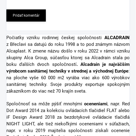
Pridať komentár
Počiatky vzniku rodinnej českej spoločnosti
ALCADRAIN
z Břeclavi sa datujú do roku 1998 a to pod známym názvom
Alcaplast. K zmene názvu došlo v roku 2022 v rámci vzniku
skupiny Alca Group, súčasťou ktorej sa Alcadrain stala po
boku ďalších dvoch spoločností
. Alcadrain je najväčším
výrobcom sanitárnej techniky v strednej a východnej Európe
:
na ploche vyše 60 000 m2 vyrába viac ako 600 výrobkov
sanitárnej techniky. Svoje produkty exportuje spokojným
zákazníkom do viac než 70 krajín sveta.
Spoločnosť sa môže pýšiť mnohými
oceneniami
, napr. Red
Dot Award 2014 za kolekciu ovládacích tlačidiel FLAT alebo
iF Design Award 2018 za bezdotykové ovládacie tlačidlá
NIGHT LIGHT, ale tiež niekoľkými oceneniami v súťažiach,
napr. v roku 2019 majitelia spoločnosti získali ocenenie