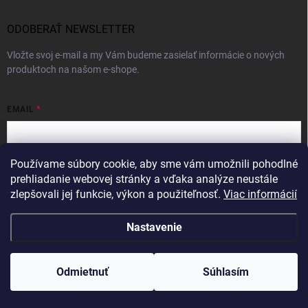
ODOBERAŤ NEWSLETTER
Vložte svoj e-mail a my Vám budeme zasielať informácie o nových
produktoch na našom e-shope.
EMAIL
Používame súbory cookie, aby sme vám umožnili pohodlné
Vložením e-mailu súhlasíte s
podmienkami ochrany osobných údajov
prehliadanie webovej stránky a vďaka analýze neustále
zlepšovali jej funkcie, výkon a použiteľnosť.
Viac informácií
Prihlásiť sa
Nastavenie
Copyright 2026
Intercom
. Všetky práva vyhradené.
Odmietnuť
Súhlasím
Vytvoril Shoptet