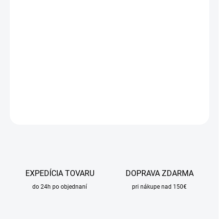
DORUČIŤ DO:
10.8.2026
MOŽNOSTI
DORUČENIA
−
+
Pridať do košíka
DETAILNÉ INFORMÁCIE
OPÝTAŤ SA
STRÁŽIŤ
EXPEDÍCIA TOVARU
DOPRAVA ZDARMA
do 24h po objednaní
pri nákupe nad 150€