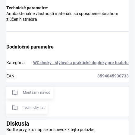
Technické parametre:
Antibakteriálne vlastnosti materiálu sú spôsobené obsahom
zlúčenín striebra
Dodatočné parametre
Kategória
:
WC dosky - štýlové a praktické doplnky pre toaletu
EAN
:
8594045930733
Montážny návod
Technický list
Diskusia
Buďte prvý, kto napíše príspevok k tejto položke.