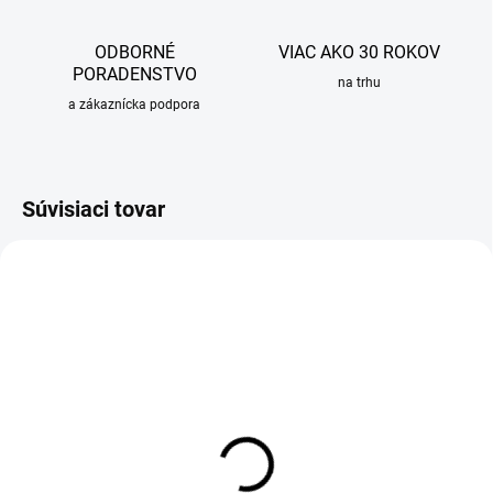
ODBORNÉ
VIAC AKO 30 ROKOV
PORADENSTVO
na trhu
a zákaznícka podpora
Súvisiaci tovar
OBVYKLE 1-5 DNÍ
Závesné WC Alcadrain
KERAMIN