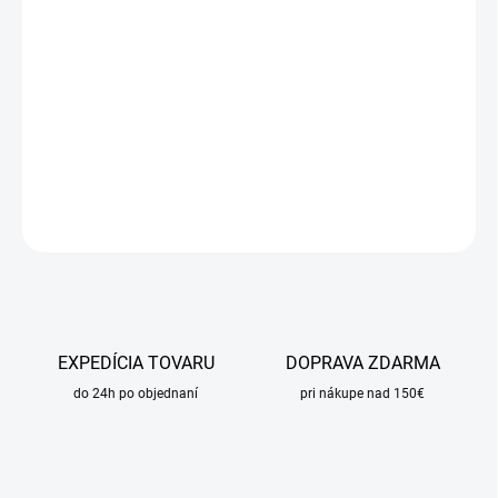
11.8.2026
MOŽNOSTI
DORUČENIA
−
+
Pridať do košíka
DETAILNÉ INFORMÁCIE
OPÝTAŤ SA
STRÁŽIŤ
EXPEDÍCIA TOVARU
DOPRAVA ZDARMA
do 24h po objednaní
pri nákupe nad 150€