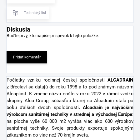
Technický list
Diskusia
Buďte prvý, kto napíše príspevok k tejto položke.
Pridať komentár
Počiatky vzniku rodinnej českej spoločnosti
ALCADRAIN
z Břeclavi sa datujú do roku 1998 a to pod známym názvom
Alcaplast. K zmene názvu došlo v roku 2022 v rámci vzniku
skupiny Alca Group, súčasťou ktorej sa Alcadrain stala po
boku ďalších dvoch spoločností
. Alcadrain je najväčším
výrobcom sanitárnej techniky v strednej a východnej Európe
:
na ploche vyše 60 000 m2 vyrába viac ako 600 výrobkov
sanitárnej techniky. Svoje produkty exportuje spokojným
zákazníkom do viac než 70 krajín sveta.