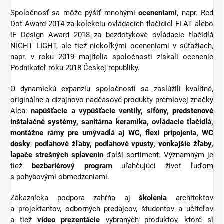
Spoločnosť sa môže pýšiť mnohými
oceneniami
, napr. Red
Dot Award 2014 za kolekciu ovládacích tlačidiel FLAT alebo
iF Design Award 2018 za bezdotykové ovládacie tlačidlá
NIGHT LIGHT, ale tiež niekoľkými oceneniami v súťažiach,
napr. v roku 2019 majitelia spoločnosti získali ocenenie
Podnikateľ roku 2018 Českej republiky.
O dynamickú expanziu spoločnosti sa zaslúžili kvalitné,
originálne a dizajnovo nadčasové produkty prémiovej značky
Alca:
napúšťacie a vypúšťacie ventily, sifóny,
predstenové
inštalačné systémy
, sanitárna keramika, ovládacie tlačidlá,
montážne rámy pre umývadlá aj WC, flexi pripojenia,
WC
dosky
,
podlahové žľaby, podlahové vpusty,
vonkajšie žľaby
,
lapače strešných splavenín
ďalší sortiment.
Významným je
tiež
bezbariérový
program
uľahčujúci život ľuďom
s pohybovými obmedzeniami.
Zákaznícka podpora zahŕňa aj
školenia
architektov
a projektantov, odborných predajcov, študentov a učiteľov
a tiež
video
prezentácie
vybraných produktov, ktoré si