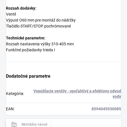
Rozsah dodávky:
Ventil
Výpust O60 mm pre montáž do nádržky
Tlačidlo START/STOP pochrómované
Technické parametre:
Rozsah nastavenia výšky 310-405 mm
Funkčné požiadavky trieda I
Dodatočné parametre
Vypúšťacie ventily - spoľahlivý a efektívny odvod
Kategória
:
vody
EAN
:
8594045930085
Montážny návod