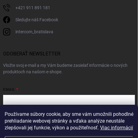
+421 911 891 181
Sledujte náš Facebook
intercom_bratislava
ODOBERAŤ NEWSLETTER
Vložte svoj e-mail a my Vám budeme zasielať informácie o nových
produktoch na našom e-shope.
EMAIL
Používame súbory cookie, aby sme vám umožnili pohodlné
Vložením e-mailu súhlasíte s
podmienkami ochrany osobných údajov
prehliadanie webovej stránky a vďaka analýze neustále
zlepšovali jej funkcie, výkon a použiteľnosť.
Viac informácií
Prihlásiť sa