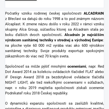
Počiatky vzniku rodinnej českej spoločnosti
ALCADRAIN
z Břeclavi sa datujú do roku 1998 a to pod známym názvom
Alcaplast. K zmene názvu došlo v roku 2022 v rámci vzniku
skupiny Alca Group, súčasťou ktorej sa Alcadrain stala po
boku ďalších dvoch spoločností
. Alcadrain je najväčším
výrobcom sanitárnej techniky v strednej a východnej Európe
:
na ploche vyše 60 000 m2 vyrába viac ako 600 výrobkov
sanitárnej techniky. Svoje produkty exportuje spokojným
zákazníkom do viac než 70 krajín sveta.
Spoločnosť sa môže pýšiť mnohými
oceneniami
, napr. Red
Dot Award 2014 za kolekciu ovládacích tlačidiel FLAT alebo
iF Design Award 2018 za bezdotykové ovládacie tlačidlá
NIGHT LIGHT, ale tiež niekoľkými oceneniami v súťažiach,
napr. v roku 2019 majitelia spoločnosti získali ocenenie
Podnikateľ roku 2018 Českej republiky.
O dynamickú expanziu spoločnosti sa zaslúžili kvalitné,
originálne a dizajnovo nadčasové produkty prémiovej značky