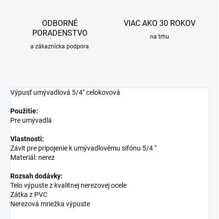
ODBORNÉ
VIAC AKO 30 ROKOV
PORADENSTVO
na trhu
a zákaznícka podpora
Výpusť umývadlová 5/4" celokovová
Použitie:
Pre umývadlá
Vlastnosti:
Závit pre pripojenie k umývadlovému sifónu 5/4 "
Materiál: nerez
Rozsah dodávky:
Telo výpuste z kvalitnej nerezovej ocele
Zátka z PVC
Nerezová mriežka výpuste