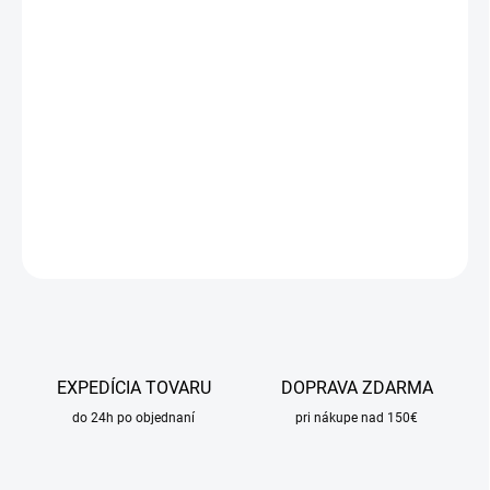
DORUČIŤ DO:
11.8.2026
MOŽNOSTI
DORUČENIA
−
+
Pridať do košíka
DETAILNÉ INFORMÁCIE
OPÝTAŤ SA
STRÁŽIŤ
EXPEDÍCIA TOVARU
DOPRAVA ZDARMA
do 24h po objednaní
pri nákupe nad 150€