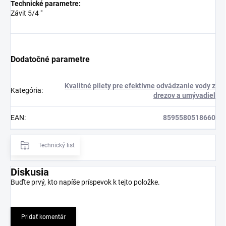
Technické parametre:
Závit 5/4 "
Dodatočné parametre
Kvalitné pilety pre efektívne odvádzanie vody z
Kategória
:
drezov a umývadiel
EAN
:
8595580518660
Technický list
Diskusia
Buďte prvý, kto napíše príspevok k tejto položke.
Pridať komentár