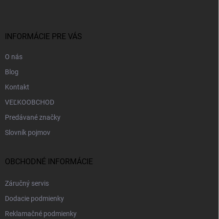
p
ä
t
i
INFORMÁCIE PRE VÁS
e
O nás
Blog
Kontakt
VEĽKOOBCHOD
Predávané značky
Slovník pojmov
OBCHODNÉ INFORMÁCIE
Záručný servis
Dodacie podmienky
Reklamačné podmienky