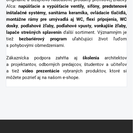
Alca:
napúšťacie a vypúšťacie ventily, sifóny,
predstenové
inštalačné systémy
, sanitárna keramika, ovládacie tlačidlá,
montážne rámy pre umývadlá aj WC, flexi pripojenia,
WC
dosky
,
podlahové žľaby, podlahové vpusty,
vonkajšie žľaby
,
lapače strešných splavenín
ďalší sortiment.
Významným je
tiež
bezbariérový
program
uľahčujúci život ľuďom
s pohybovými obmedzeniami.
Zákaznícka podpora zahŕňa aj
školenia
architektov
a projektantov, odborných predajcov, študentov a učiteľov
a tiež
video
prezentácie
vybraných produktov, ktoré si
môžete pozrieť aj na našom e-shope.
Z
á