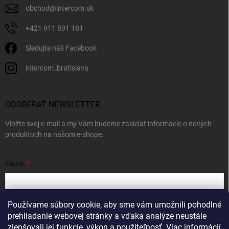
obchod
@
intercom.sk
+421 911 891 181
Sledujte náš Facebook
intercom_bratislava
ODOBERAŤ NEWSLETTER
Vložte svoj e-mail a my Vám budeme zasielať informácie o nových
produktoch na našom e-shope.
EMAIL
Používame súbory cookie, aby sme vám umožnili pohodlné
Vložením e-mailu súhlasíte s
podmienkami ochrany osobných údajov
prehliadanie webovej stránky a vďaka analýze neustále
zlepšovali jej funkcie, výkon a použiteľnosť.
Viac informácií