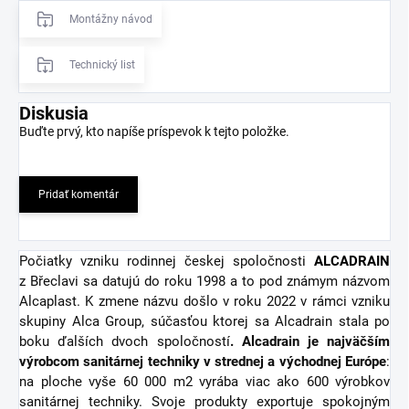
Montážny návod
Technický list
Diskusia
Buďte prvý, kto napíše príspevok k tejto položke.
Pridať komentár
Počiatky vzniku rodinnej českej spoločnosti
ALCADRAIN
z Břeclavi sa datujú do roku 1998 a to pod známym názvom
Alcaplast. K zmene názvu došlo v roku 2022 v rámci vzniku
skupiny Alca Group, súčasťou ktorej sa Alcadrain stala po
boku ďalších dvoch spoločností
. Alcadrain je najväčším
výrobcom sanitárnej techniky v strednej a východnej Európe
:
na ploche vyše 60 000 m2 vyrába viac ako 600 výrobkov
sanitárnej techniky. Svoje produkty exportuje spokojným