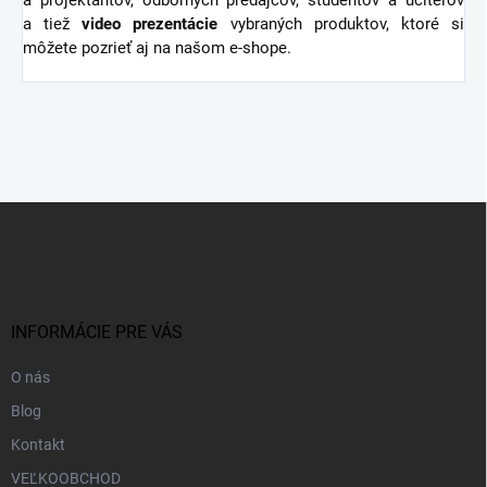
a projektantov, odborných predajcov, študentov a učiteľov
a tiež
video
prezentácie
vybraných produktov, ktoré si
môžete pozrieť aj na našom e-shope.
Z
á
p
ä
t
i
INFORMÁCIE PRE VÁS
e
O nás
Blog
Kontakt
VEĽKOOBCHOD