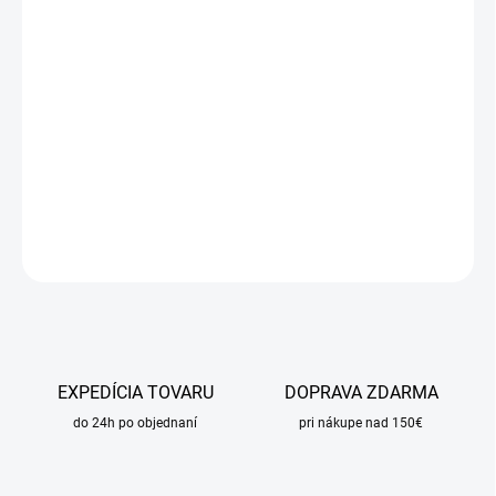
DORUČIŤ DO:
11.8.2026
MOŽNOSTI
DORUČENIA
−
+
Pridať do košíka
DETAILNÉ INFORMÁCIE
OPÝTAŤ SA
STRÁŽIŤ
EXPEDÍCIA TOVARU
DOPRAVA ZDARMA
do 24h po objednaní
pri nákupe nad 150€