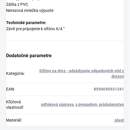
Zátka z PVC
Nerezová mriežka výpuste
Technické parametre:
Závit pre pripojenie k sifónu 6/4 "
Dodatočné parametre
Sifóny na drez - odvádzanie odpadových vôd z
Kategória
:
drezov
EAN
:
8594045931341
Kľúčová
odtoková súprava
,
s prepadom
,
príslušenstvo
vlastnosť
:
Materiál
:
plast