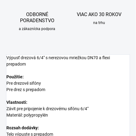
ODBORNÉ
VIAC AKO 30 ROKOV
PORADENSTVO
na trhu
a zákaznícka podpora
Výpusť drezová 6/4" s nerezovou mriežkou DN70 a flexi
prepadom
Použitie:
Pre drezové sifóny
Pre drez s prepadom
Vlastnosti:
Závit pre pripojenie k drezovému sifónu 6/4“
Materiál: polypropylén
Rozsah dodávky:
Telo výpuste s prepadom