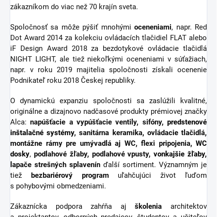
zákazníkom do viac než 70 krajín sveta.
Spoločnosť sa môže pýšiť mnohými
oceneniami
, napr. Red
Dot Award 2014 za kolekciu ovládacích tlačidiel FLAT alebo
iF Design Award 2018 za bezdotykové ovládacie tlačidlá
NIGHT LIGHT, ale tiež niekoľkými oceneniami v súťažiach,
napr. v roku 2019 majitelia spoločnosti získali ocenenie
Podnikateľ roku 2018 Českej republiky.
O dynamickú expanziu spoločnosti sa zaslúžili kvalitné,
originálne a dizajnovo nadčasové produkty prémiovej značky
Alca:
napúšťacie a vypúšťacie ventily, sifóny,
predstenové
inštalačné systémy
, sanitárna keramika, ovládacie tlačidlá,
montážne rámy pre umývadlá aj WC, flexi pripojenia,
WC
dosky
,
podlahové žľaby, podlahové vpusty,
vonkajšie žľaby
,
lapače strešných splavenín
ďalší sortiment.
Významným je
tiež
bezbariérový
program
uľahčujúci život ľuďom
s pohybovými obmedzeniami.
Zákaznícka podpora zahŕňa aj
školenia
architektov