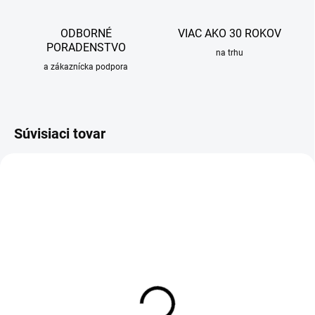
ODBORNÉ
VIAC AKO 30 ROKOV
PORADENSTVO
na trhu
a zákaznícka podpora
Súvisiaci tovar
-5 % S KÓDOM BODKA
-5 % S KÓDOM BODKA
SKLADOM
SKLADOM
Pohár na zubné kefky LUCA
Mydelnička na stenu LUCA s
s držiakom, chróm-sklo
držiakom, chróm-sklo