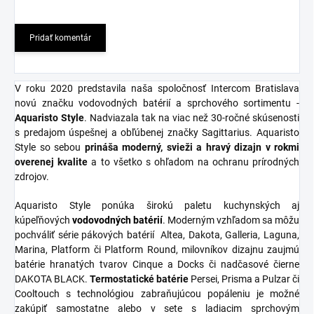
Pridať komentár
V roku 2020 predstavila naša spoločnosť Intercom Bratislava
novú značku vodovodných batérií a sprchového sortimentu -
Aquaristo Style
. Nadviazala tak na viac než 30-ročné skúsenosti
s predajom úspešnej a obľúbenej značky Sagittarius. Aquaristo
Style so sebou
prináša moderný, svieži a hravý dizajn v rokmi
overenej kvalite
a to všetko s ohľadom na ochranu prírodných
zdrojov.
Aquaristo Style ponúka širokú paletu kuchynských aj
kúpeľňových
vodovodných
batérií
. Moderným vzhľadom sa môžu
pochváliť série pákových batérií Altea, Dakota, Galleria, Laguna,
Marina, Platform či Platform Round, milovníkov dizajnu zaujmú
batérie hranatých tvarov Cinque a Docks či nadčasové čierne
DAKOTA BLACK.
Termostatické
batérie
Persei, Prisma a Pulzar či
Cooltouch s technológiou zabraňujúcou popáleniu je možné
zakúpiť samostatne alebo v sete s ladiacim sprchovým