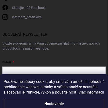
Sledujte náš Facebook
intercom_bratislava
ODOBERAŤ NEWSLETTER
Vložte svoj e-mail a my Vám budeme zasielať informácie o nových
produktoch na našom e-shope.
EMAIL
Používame súbory cookie, aby sme vám umožnili pohodlné
Vložením e-mailu súhlasíte s
podmienkami ochrany osobných údajov
prehliadanie webovej stránky a vďaka analýze neustále
zlepšovali jej funkcie, výkon a použiteľnosť.
Viac informácií
Prihlásiť sa
Nastavenie