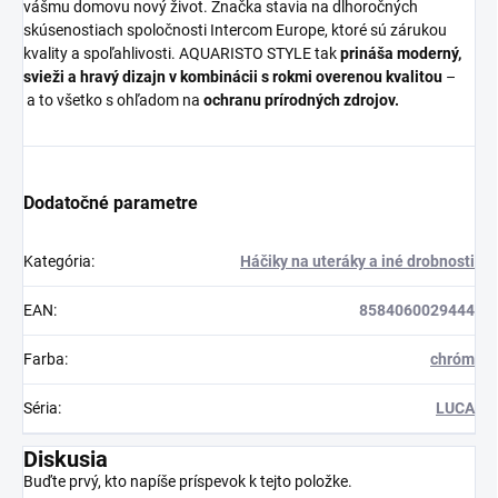
vášmu domovu nový život. Značka stavia na dlhoročných
skúsenostiach spoločnosti Intercom Europe, ktoré sú zárukou
kvality a spoľahlivosti. AQUARISTO STYLE tak
prináša moderný,
svieži a hravý dizajn v kombinácii s rokmi overenou kvalitou
–
a to všetko s ohľadom na
ochranu prírodných zdrojov.
Dodatočné parametre
Kategória
:
Háčiky na uteráky a iné drobnosti
EAN
:
8584060029444
Farba
:
chróm
Séria
:
LUCA
Diskusia
Buďte prvý, kto napíše príspevok k tejto položke.