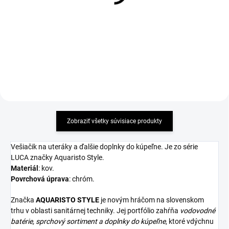
8,92 €
8,92 €
Detail
Detail
Zobraziť všetky súvisiace produkty
Vešiačik na uteráky a ďalšie doplnky do kúpeľne. Je zo série
LUCA značky Aquaristo Style.
Materiál
: kov.
Povrchová
úprava
: chróm.
Značka
AQUARISTO
STYLE
je novým hráčom na slovenskom
trhu v oblasti sanitárnej techniky. Jej portfólio zahŕňa
vodovodné
batérie,
sprchový sortiment
a
doplnky do kúpeľne
, ktoré vdýchnu