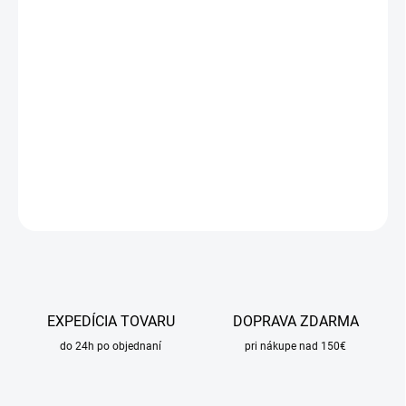
DORUČIŤ DO:
11.8.2026
MOŽNOSTI
DORUČENIA
−
+
Pridať do košíka
DETAILNÉ INFORMÁCIE
OPÝTAŤ SA
STRÁŽIŤ
EXPEDÍCIA TOVARU
DOPRAVA ZDARMA
do 24h po objednaní
pri nákupe nad 150€