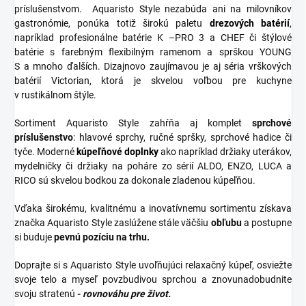
príslušenstvom. Aquaristo Style nezabúda ani na milovníkov
gastronómie, ponúka totiž širokú paletu
drezových batérií
,
napríklad profesionálne batérie K –PRO 3 a CHEF či štýlové
batérie s farebným flexibilným ramenom a sprškou YOUNG
S a mnoho ďalších. Dizajnovo zaujímavou je aj séria vrškových
batérií Victorian, ktorá je skvelou voľbou pre kuchyne
v rustikálnom štýle.
Sortiment Aquaristo Style zahŕňa aj komplet
sprchové
príslušenstvo
: hlavové sprchy, ručné spršky, sprchové hadice či
tyče. Moderné
kúpeľňové
doplnky
ako napríklad držiaky uterákov,
mydelničky či držiaky na poháre zo sérií ALDO, ENZO, LUCA a
RICO sú skvelou bodkou za dokonale zladenou kúpeľňou.
Vďaka širokému, kvalitnému a inovatívnemu sortimentu získava
značka Aquaristo Style zaslúžene stále väčšiu
obľubu
a postupne
si buduje
pevnú pozíciu na trhu.
Doprajte si s Aquaristo Style uvoľňujúci relaxačný kúpeľ, osviežte
svoje telo a myseľ povzbudivou sprchou a znovunadobudnite
svoju stratenú
-
rovnováhu pre život.