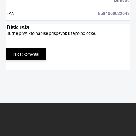
záhradu
EAN
:
8584060022643
Diskusia
Buďte prvý, kto napíše príspevok k tejto položke.
Pridať komentár
Z
á
p
ä
t