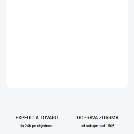
Jednotková
SKLADOM
cena:
MÔŽEME
DORUČIŤ DO:
11.8.2026
MOŽNOSTI
DORUČENIA
−
+
Pridať do košíka
DETAILNÉ INFORMÁCIE
OPÝTAŤ SA
STRÁŽIŤ
EXPEDÍCIA TOVARU
DOPRAVA ZDARMA
do 24h po objednaní
pri nákupe nad 150€