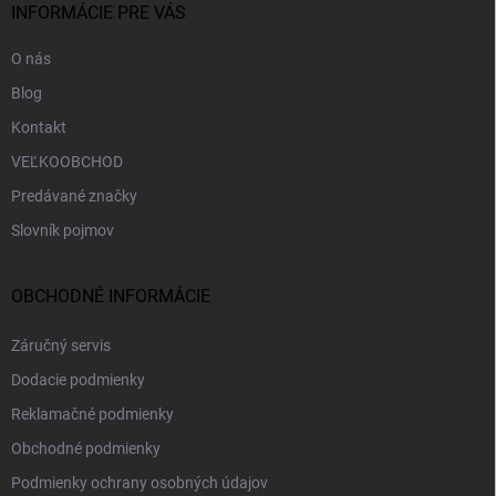
i
INFORMÁCIE PRE VÁS
e
O nás
Blog
Kontakt
VEĽKOOBCHOD
Predávané značky
Slovník pojmov
OBCHODNÉ INFORMÁCIE
Záručný servis
Dodacie podmienky
Reklamačné podmienky
Obchodné podmienky
Podmienky ochrany osobných údajov