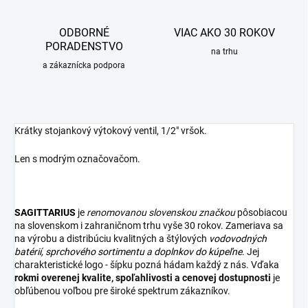
ODBORNÉ
VIAC AKO 30 ROKOV
PORADENSTVO
na trhu
a zákaznícka podpora
Krátky stojankový výtokový ventil, 1/2" vršok.
Len s modrým označovačom.
SAGITTARIUS
je
renomovanou slovenskou značkou
pôsobiacou
na slovenskom i zahraničnom trhu vyše 30 rokov. Zameriava sa
na výrobu a distribúciu kvalitných a štýlových
vodovodných
batérií
,
sprchového sortimentu
a
doplnkov do kúpeľne
. Jej
charakteristické logo - šípku pozná hádam každý z nás. Vďaka
rokmi overenej kvalite, spoľahlivosti a cenovej dostupnosti
je
obľúbenou voľbou pre široké spektrum zákazníkov.