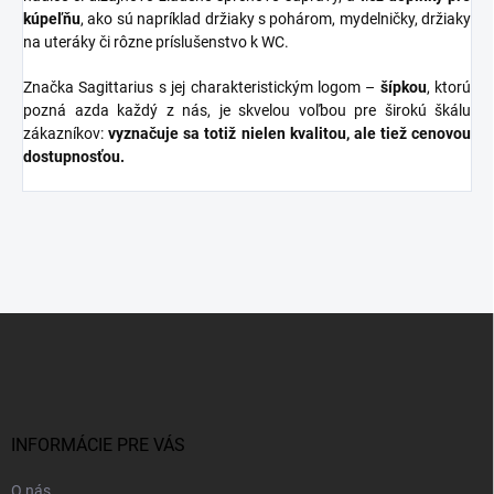
kúpeľňu
, ako sú napríklad držiaky s pohárom, mydelničky, držiaky
na uteráky či rôzne príslušenstvo k WC.
Značka Sagittarius s jej charakteristickým logom –
šípkou
, ktorú
pozná azda každý z nás, je skvelou voľbou pre širokú škálu
zákazníkov:
vyznačuje sa totiž nielen kvalitou, ale tiež cenovou
dostupnosťou.
Z
á
p
ä
t
i
INFORMÁCIE PRE VÁS
e
O nás