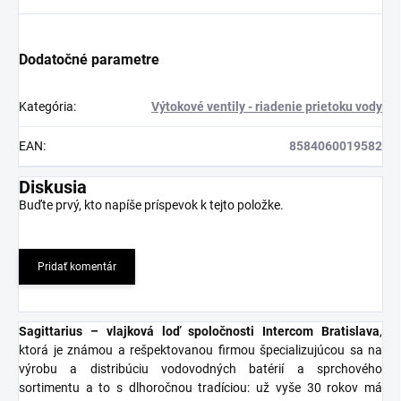
Dodatočné parametre
Kategória
:
Výtokové ventily - riadenie prietoku vody
EAN
:
8584060019582
Diskusia
Buďte prvý, kto napíše príspevok k tejto položke.
Pridať komentár
Sagittarius – vlajková loď spoločnosti Intercom Bratislava
,
ktorá je známou a rešpektovanou firmou špecializujúcou sa na
výrobu a distribúciu vodovodných batérií a sprchového
sortimentu a to s dlhoročnou tradíciou: už vyše 30 rokov má