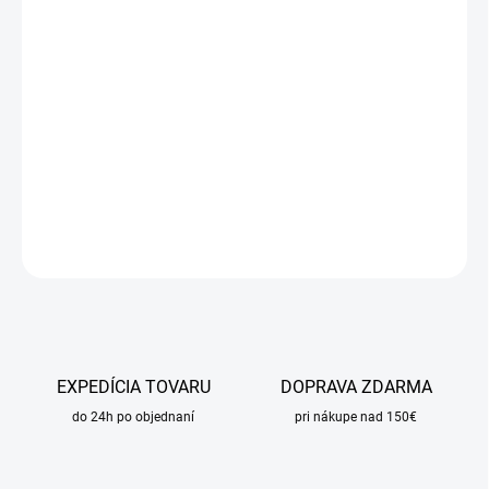
DORUČIŤ DO:
11.8.2026
MOŽNOSTI
DORUČENIA
−
+
Pridať do košíka
DETAILNÉ INFORMÁCIE
OPÝTAŤ SA
STRÁŽIŤ
EXPEDÍCIA TOVARU
DOPRAVA ZDARMA
do 24h po objednaní
pri nákupe nad 150€