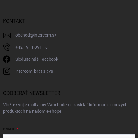
KONTAKT
obchod
@
intercom.sk
+421 911 891 181
Sledujte náš Facebook
intercom_bratislava
ODOBERAŤ NEWSLETTER
Vložte svoj e-mail a my Vám budeme zasielať informácie o nových
produktoch na našom e-shope.
EMAIL