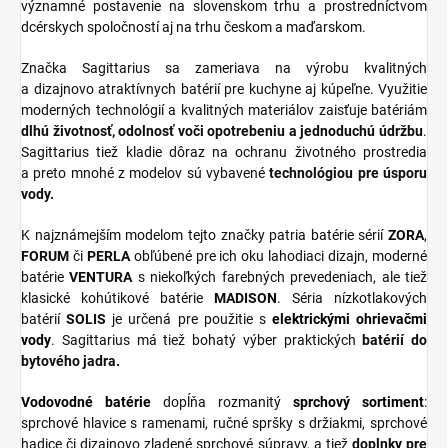
významné postavenie na slovenskom trhu a prostredníctvom
dcérskych spoločností aj na trhu českom a maďarskom.
Značka Sagittarius sa zameriava na výrobu kvalitných
a dizajnovo atraktívnych batérií pre kuchyne aj kúpeľne. Využitie
moderných technológií a kvalitných materiálov zaisťuje batériám
dlhú životnosť, odolnosť voči opotrebeniu a jednoduchú údržbu
.
Sagittarius tiež kladie dôraz na ochranu životného prostredia
a preto mnohé z modelov sú vybavené
technológiou pre úsporu
vody.
K najznámejším modelom tejto značky patria batérie sérií
ZORA
,
FORUM
či
PERLA
obľúbené pre ich oku lahodiaci dizajn, moderné
batérie
VENTURA
s niekoľkých farebných prevedeniach, ale tiež
klasické kohútikové batérie
MADISON
. Séria nízkotlakových
batérií
SOLIS
je určená pre použitie s
elektrickými ohrievačmi
vody
. Sagittarius má tiež bohatý výber praktických
batérií do
bytového jadra.
Vodovodné batérie
dopĺňa rozmanitý
sprchový
sortiment
:
sprchové hlavice s ramenami, ručné spršky s držiakmi, sprchové
hadice či dizajnovo zladené sprchové súpravy, a tiež
doplnky
pre