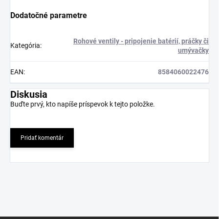
Dodatočné parametre
Rohové ventily - pripojenie batérií, práčky či
Kategória
:
umývačky
EAN
:
8584060022476
Diskusia
Buďte prvý, kto napíše príspevok k tejto položke.
Pridať komentár