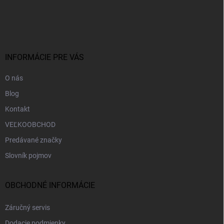
Z
á
p
ä
t
i
INFORMÁCIE PRE VÁS
e
O nás
Blog
Kontakt
VEĽKOOBCHOD
Predávané značky
Slovník pojmov
OBCHODNÉ INFORMÁCIE
Záručný servis
Dodacie podmienky