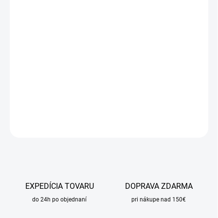
cena:
MÔŽEME
DORUČIŤ DO:
11.8.2026
MOŽNOSTI
DORUČENIA
−
+
Pridať do košíka
DETAILNÉ INFORMÁCIE
OPÝTAŤ SA
STRÁŽIŤ
EXPEDÍCIA TOVARU
DOPRAVA ZDARMA
do 24h po objednaní
pri nákupe nad 150€