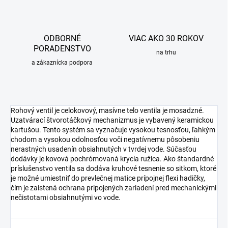
ODBORNÉ
VIAC AKO 30 ROKOV
PORADENSTVO
na trhu
a zákaznícka podpora
Rohový ventil je celokovový, masívne telo ventila je mosadzné.
Uzatvárací štvorotáčkový mechanizmus je vybavený keramickou
kartušou. Tento systém sa vyznačuje vysokou tesnosťou, ľahkým
chodom a vysokou odolnosťou voči negatívnemu pôsobeniu
nerastných usadenín obsiahnutých v tvrdej vode. Súčasťou
dodávky je kovová pochrómovaná krycia ružica. Ako štandardné
príslušenstvo ventila sa dodáva kruhové tesnenie so sitkom, ktoré
je možné umiestniť do prevlečnej matice prípojnej flexi hadičky,
čím je zaistená ochrana pripojených zariadení pred mechanickými
nečistotami obsiahnutými vo vode.