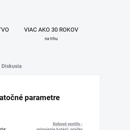
TVO
VIAC AKO 30 ROKOV
na trhu
Diskusia
atočné parametre
Rohové ventily -
ria
:
pripojenie batérií, práčky