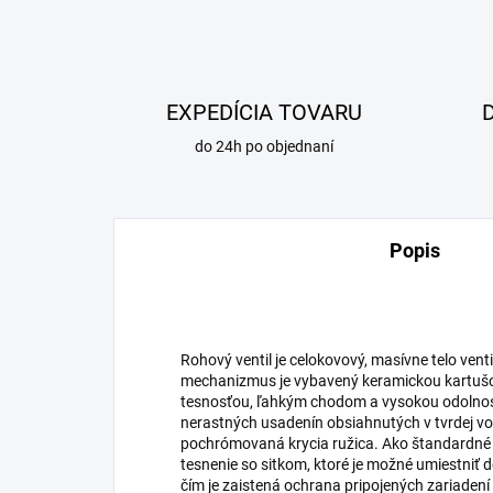
EXPEDÍCIA TOVARU
do 24h po objednaní
Popis
Rohový ventil je celokovový, masívne telo ven
mechanizmus je vybavený keramickou kartušo
tesnosťou, ľahkým chodom a vysokou odolno
nerastných usadenín obsiahnutých v tvrdej v
pochrómovaná krycia ružica. Ako štandardné 
tesnenie so sitkom, ktoré je možné umiestniť do
čím je zaistená ochrana pripojených zariaden