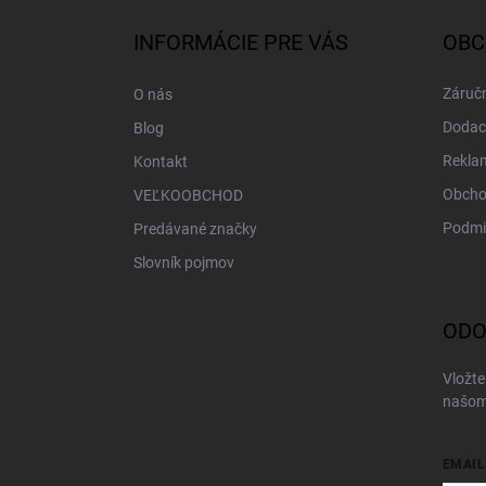
p
ä
INFORMÁCIE PRE VÁS
OBC
t
i
Záručn
O nás
e
Dodac
Blog
Rekla
Kontakt
Obcho
VEĽKOOBCHOD
Podmi
Predávané značky
Slovník pojmov
ODO
Vložte
našom
EMAIL