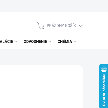
PRÁZDNY KOŠÍK
NÁKUPNÝ
KOŠÍK
ALÁCIE
ODVODNENIE
CHÉMIA
VEREJNÝ SEK