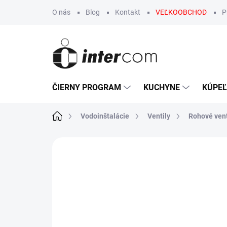
Prejsť
O nás
Blog
Kontakt
VEĽKOOBCHOD
P
na
obsah
ČIERNY PROGRAM
KUCHYNE
KÚPE
Domov
Vodoinštalácie
Ventily
Rohové vent
Neohodnotené
Podrobnosti hodn