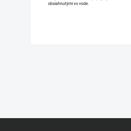
obsiahnutými vo vode.
Z
á