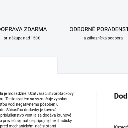
DOPRAVA ZDARMA
ODBORNÉ PORADENS
pri nákupe nad 150€
a zákaznícka podpora
tila je mosadzné. Uzatvárací štvorotáčkový
Dod
u. Tento systém sa vyznačuje vysokou
sťou voči negatívnemu pôsobeniu
ode. Súčasťou dodávky je kovová
príslušenstvo ventila sa dodáva kruhové
 prevlečnej matice prípojnej flexi hadičky,
í pred mechanickými nečistotami
Kategó