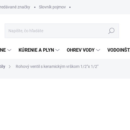
redávané značky
Slovník pojmov
Hľadať
ĽNE
KÚRENIE A PLYN
OHREV VODY
VODOINŠT
ily
Rohový ventil s keramickým vrškom 1/2"x 1/2"
otenia
8,98 €
7,18 €
Jednotková
SKLADOM
cena: