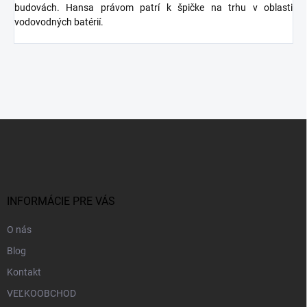
budovách. Hansa právom patrí k špičke na trhu v oblasti
vodovodných batérií.
Z
á
p
ä
t
i
INFORMÁCIE PRE VÁS
e
O nás
Blog
Kontakt
VEĽKOOBCHOD