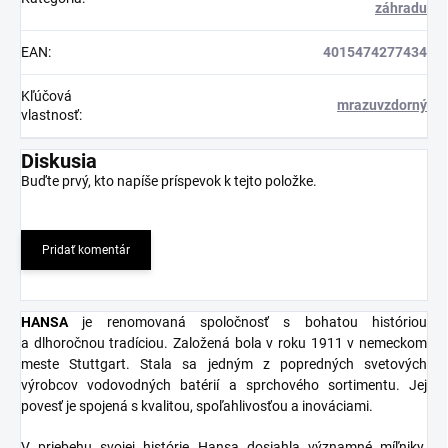
záhradu
EAN
:
4015474277434
Kľúčová
mrazuvzdorný
vlastnosť
:
Diskusia
Buďte prvý, kto napíše príspevok k tejto položke.
Pridať komentár
HANSA
je renomovaná spoločnosť s bohatou históriou
a dlhoročnou tradíciou. Založená bola v roku 1911 v nemeckom
meste Stuttgart. Stala sa jedným z popredných svetových
výrobcov vodovodných batérií a sprchového sortimentu. Jej
povesť je spojená s kvalitou, spoľahlivosťou a inováciami.
V priebehu svojej histórie Hansa dosiahla významné míľniky.