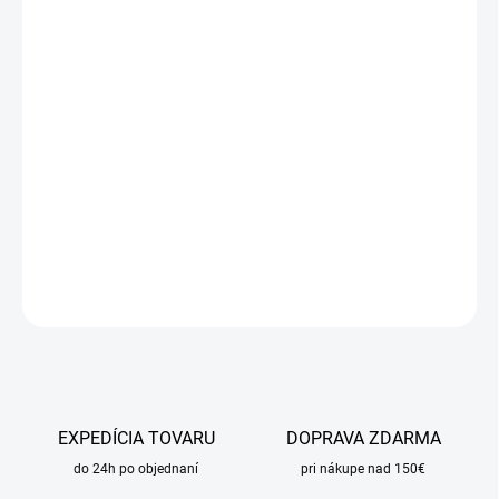
Jednotková
SKLADOM
cena:
MÔŽEME
DORUČIŤ DO:
10.8.2026
MOŽNOSTI
DORUČENIA
−
+
Pridať do košíka
DETAILNÉ INFORMÁCIE
OPÝTAŤ SA
STRÁŽIŤ
EXPEDÍCIA TOVARU
DOPRAVA ZDARMA
do 24h po objednaní
pri nákupe nad 150€