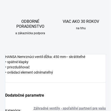
ODBORNÉ
VIAC AKO 30 ROKOV
PORADENSTVO
na trhu
a zákaznícka podpora
HANSA Nemrznúci ventil dĺžka: 450 mm– skrátiteľné
• spätné klapky
• privzdušňovač
• ovládací element odnímateľný
Dodatočné parametre
Záhradné ventily - spoľahliví partneri pre vašu
Kategória
: