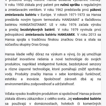
V roku 1950 získala prvý patent pre
ručnú spršku
s regulačným
a zmiešavacím ventilom. V roku 1962 predstavila prvú
pákovú
zmiešavaciu batériu
v Európe. V rokoch 1971-1973 sa Hansa
preslávila novým typom termostatu HANSAMAT a tlačidlovou
batériou HANSATASTAMAT. Už v roku 1976 začala výrobu
a predaj
bezdotykových batérií
. V roku 1979 vyvinula prvú
jednopákovú
zmiešavaciu batériu HANSAMIX
. V roku 2013 sa
Hansa spojila s tradičnou fínskou značkou Oras a stala sa
súčasťou skupiny Oras Group.
Hansa kladie veľký dôraz na výskum a vývoj, čo jej umožňuje
prinášať inovatívne riešenia a nové technológie do svojich
produktov, napríklad inteligentné funkcie, bezdotykové senzory
a rôzne úsporné technológie, ktoré pomáhajú znížiť spotrebu
vody. Produkty značky Hansa v sebe kombinujú funkčnosť,
estetiku a inovácie. Spoločnosť zároveň dbá aj na
environmentálnu zodpovednosť a udržateľnosť.
Vďaka vysoko kvalitným produktom si spoločnosť Hansa právom
získala dôveru zákazníkov z celého sveta. Jej
vodovodné batérie
sa používajú v domácnostiach, hoteloch či komerčných