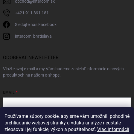
obchod
@
intercom.sk
+421 911 891 181
Sledujte náš Facebook
intercom_bratislava
ODOBERAŤ NEWSLETTER
Vložte svoj e-mail a my Vám budeme zasielať informácie o nových
produktoch na našom e-shope.
EMAIL
Používame súbory cookie, aby sme vám umožnili pohodlné
Vložením e-mailu súhlasíte s
podmienkami ochrany osobných údajov
prehliadanie webovej stránky a vďaka analýze neustále
zlepšovali jej funkcie, výkon a použiteľnosť.
Viac informácií
Prihlásiť sa