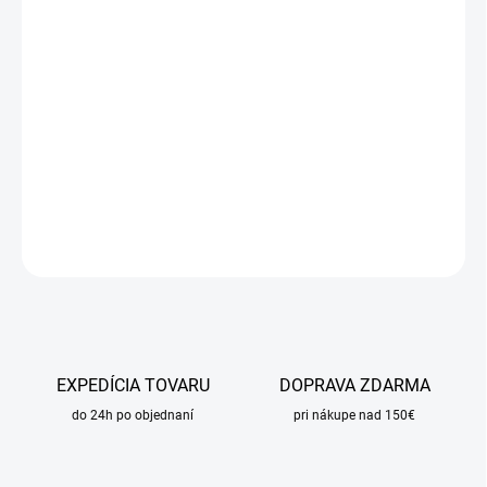
DORUČIŤ DO:
10.8.2026
MOŽNOSTI
DORUČENIA
−
+
Pridať do košíka
DETAILNÉ INFORMÁCIE
OPÝTAŤ SA
STRÁŽIŤ
EXPEDÍCIA TOVARU
DOPRAVA ZDARMA
do 24h po objednaní
pri nákupe nad 150€