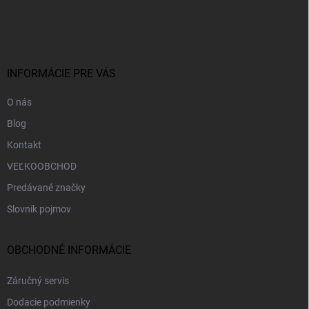
á
p
ä
t
i
INFORMÁCIE PRE VÁS
e
O nás
Blog
Kontakt
VEĽKOOBCHOD
Predávané značky
Slovník pojmov
OBCHODNÉ INFORMÁCIE
Záručný servis
Dodacie podmienky