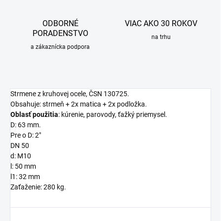
ODBORNÉ
VIAC AKO 30 ROKOV
PORADENSTVO
na trhu
a zákaznícka podpora
Strmene z kruhovej ocele, ČSN 130725.
Obsahuje: strmeň + 2x matica + 2x podložka.
Oblasť použitia
: kúrenie, parovody, ťažký priemysel.
D: 63 mm.
Pre o D: 2"
DN 50
d: M10
l: 50 mm
l1: 32 mm
Zaťaženie: 280 kg.