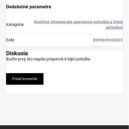
Dodatočné parametre
Kvalitné strmene pre upevnenie potrubia a iných
Kategória
:
zariadení
EAN
:
8595609202822
Diskusia
Buďte prvý, kto napíše príspevok k tejto položke.
Pridať komentár
Z