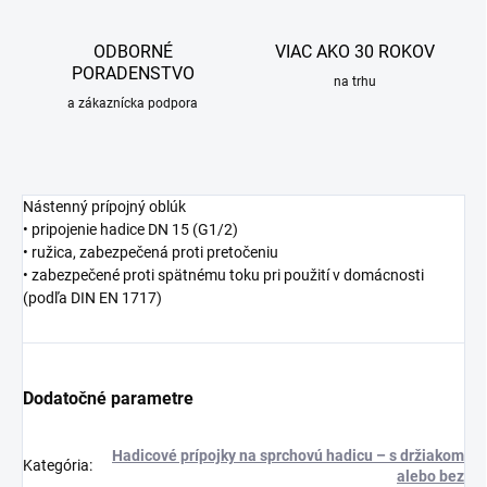
ODBORNÉ
VIAC AKO 30 ROKOV
PORADENSTVO
na trhu
a zákaznícka podpora
Nástenný prípojný oblúk
• pripojenie hadice DN 15 (G1/2)
• ružica, zabezpečená proti pretočeniu
• zabezpečené proti spätnému toku pri použití v domácnosti
(podľa DIN EN 1717)
Dodatočné parametre
Hadicové prípojky na sprchovú hadicu – s držiakom
Kategória
:
alebo bez