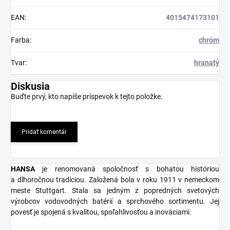
EAN
:
4015474173101
Farba
:
chróm
Tvar
:
hranatý
Diskusia
Buďte prvý, kto napíše príspevok k tejto položke.
Pridať komentár
HANSA
je renomovaná spoločnosť s bohatou históriou
a dlhoročnou tradíciou. Založená bola v roku 1911 v nemeckom
meste Stuttgart. Stala sa jedným z popredných svetových
výrobcov vodovodných batérií a sprchového sortimentu. Jej
povesť je spojená s kvalitou, spoľahlivosťou a inováciami.