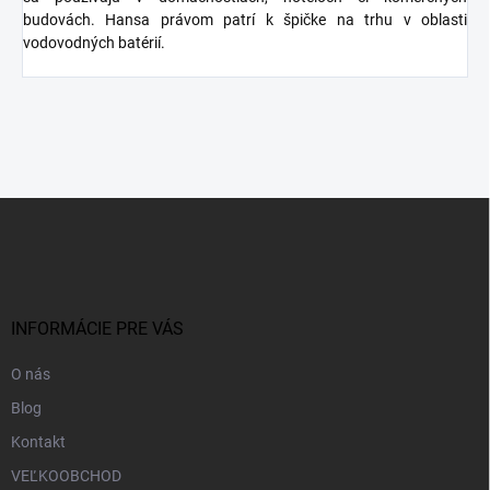
budovách. Hansa právom patrí k špičke na trhu v oblasti
vodovodných batérií.
Z
á
p
ä
t
i
INFORMÁCIE PRE VÁS
e
O nás
Blog
Kontakt
VEĽKOOBCHOD