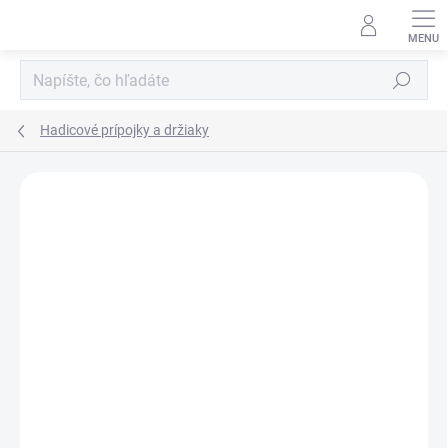
Prejsť
na
obsah
Hľadať
Hadicové prípojky a držiaky
Neohodnotené
Podrobnosti hodnotenia