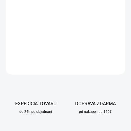
DORUČIŤ DO:
24.8.2026
MOŽNOSTI
DORUČENIA
−
+
Pridať do košíka
DETAILNÉ INFORMÁCIE
OPÝTAŤ SA
STRÁŽIŤ
EXPEDÍCIA TOVARU
DOPRAVA ZDARMA
do 24h po objednaní
pri nákupe nad 150€