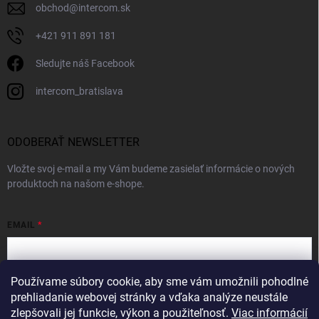
obchod
@
intercom.sk
+421 911 891 181
Sledujte náš Facebook
intercom_bratislava
ODOBERAŤ NEWSLETTER
Vložte svoj e-mail a my Vám budeme zasielať informácie o nových
produktoch na našom e-shope.
EMAIL
Používame súbory cookie, aby sme vám umožnili pohodlné
Vložením e-mailu súhlasíte s
podmienkami ochrany osobných údajov
prehliadanie webovej stránky a vďaka analýze neustále
zlepšovali jej funkcie, výkon a použiteľnosť.
Viac informácií