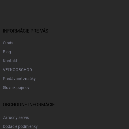
á
p
ä
t
i
INFORMÁCIE PRE VÁS
e
O nás
Blog
Kontakt
VEĽKOOBCHOD
Predávané značky
Slovník pojmov
OBCHODNÉ INFORMÁCIE
Záručný servis
Dodacie podmienky