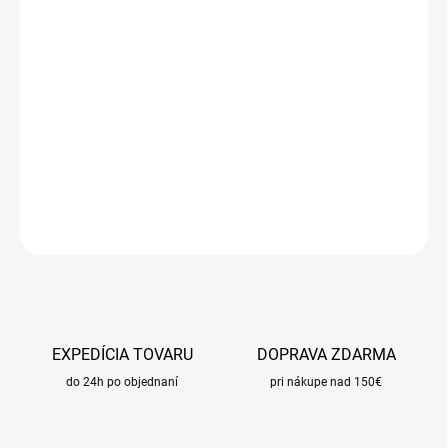
DORUČIŤ DO:
17.8.2026
MOŽNOSTI
DORUČENIA
−
+
Pridať do košíka
DETAILNÉ INFORMÁCIE
OPÝTAŤ SA
STRÁŽIŤ
EXPEDÍCIA TOVARU
DOPRAVA ZDARMA
do 24h po objednaní
pri nákupe nad 150€