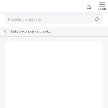
Prejsť
na
obsah
Hľadať
Hadicové prípojky a držiaky
Neohodnotené
Podrobnosti hodnotenia