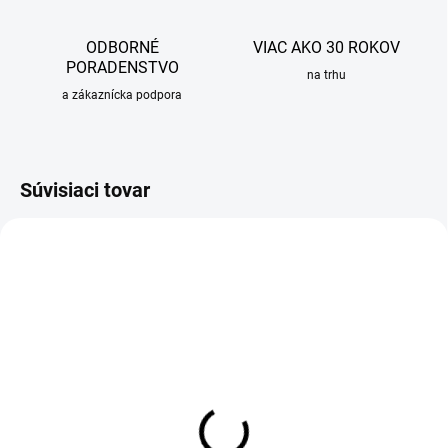
ODBORNÉ
VIAC AKO 30 ROKOV
PORADENSTVO
na trhu
a zákaznícka podpora
Súvisiaci tovar
NA OBJEDNÁVKU
Sprchový set LOGIS s
podomietkovou batériou pre