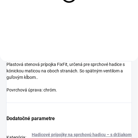
2 odberné miesta
614 €
Detail
Plastová stenová prípojka FixFit, určená pre sprchové hadice s
kónickou maticou na oboch stranách. So spätným ventilom a
guľovým kĺbom..
Povrchová úprava: chróm.
Dodatočné parametre
Hadicové prípojky na sprchovú hadicu – s držiakom
Kategória
: