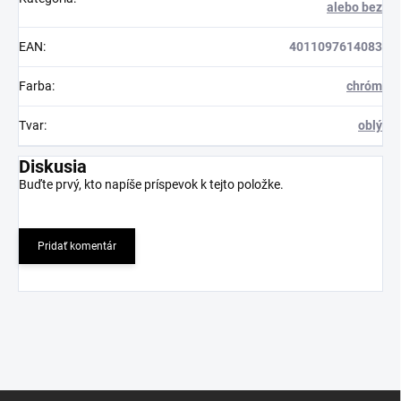
alebo bez
EAN
:
4011097614083
Farba
:
chróm
Tvar
:
oblý
Diskusia
Buďte prvý, kto napíše príspevok k tejto položke.
Pridať komentár
Z