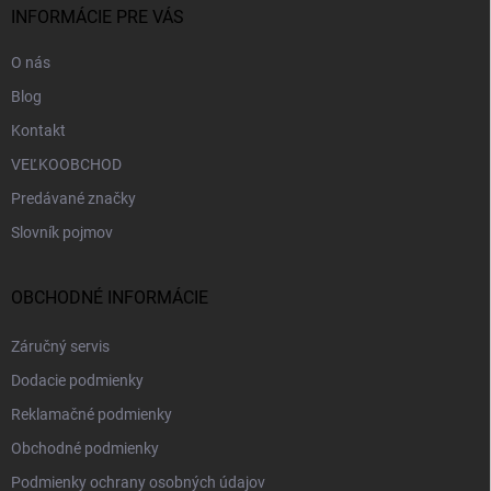
i
INFORMÁCIE PRE VÁS
e
O nás
Blog
Kontakt
VEĽKOOBCHOD
Predávané značky
Slovník pojmov
OBCHODNÉ INFORMÁCIE
Záručný servis
Dodacie podmienky
Reklamačné podmienky
Obchodné podmienky
Podmienky ochrany osobných údajov