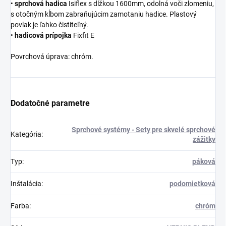
•
sprchová
hadica
Isiflex s dĺžkou 1600mm, odolná voči zlomeniu,
s otočným kĺbom zabraňujúcim zamotaniu hadice. Plastový
povlak je ľahko čistiteľný.
•
hadicová
prípojka
Fixfit E
Povrchová úprava: chróm.
Dodatočné parametre
Sprchové systémy - Sety pre skvelé sprchové
Kategória
:
zážitky
Typ
:
páková
Inštalácia
:
podomietková
Farba
:
chróm