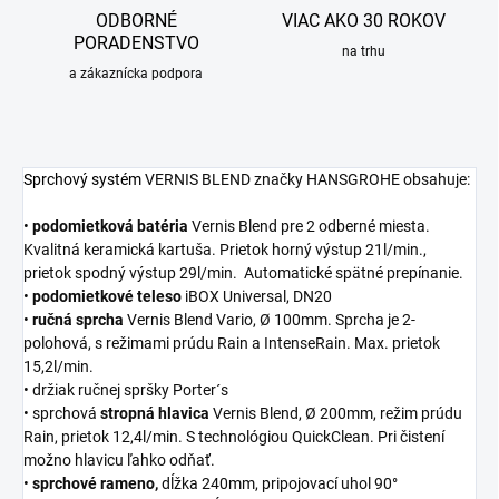
ODBORNÉ
VIAC AKO 30 ROKOV
PORADENSTVO
na trhu
a zákaznícka podpora
Sprchový systém
VERNIS BLEND značky HANSGROHE obsahuje:
•
podomietková
batéria
Vernis Blend pre 2 odberné miesta.
Kvalitná keramická kartuša. Prietok horný výstup 21l/min.,
prietok spodný výstup 29l/min. Automatické spätné prepínanie.
•
podomietkové
teleso
iBOX Universal, DN20
•
ručná
sprcha
Vernis Blend Vario, Ø 100mm. Sprcha je 2-
polohová, s režimami prúdu Rain a IntenseRain. Max. prietok
15,2l/min.
• držiak ručnej spršky Porter´s
• sprchová
stropná
hlavica
Vernis Blend, Ø 200mm, režim prúdu
Rain, prietok 12,4l/min. S technológiou QuickClean. Pri čistení
možno hlavicu ľahko odňať.
•
sprchové
rameno,
dĺžka 240mm, pripojovací uhol 90°