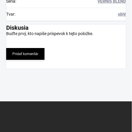
Séria
:
VERNIS BLEND
Tvar
:
oblý
Diskusia
Buďte prvý, kto napíše príspevok k tejto položke.
Pridať komentár
Z
á
p
ä
t