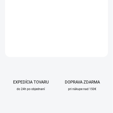
cena:
MOŽNOSTI
DORUČENIA
−
+
Pridať do košíka
DETAILNÉ INFORMÁCIE
OPÝTAŤ SA
STRÁŽIŤ
EXPEDÍCIA TOVARU
DOPRAVA ZDARMA
do 24h po objednaní
pri nákupe nad 150€