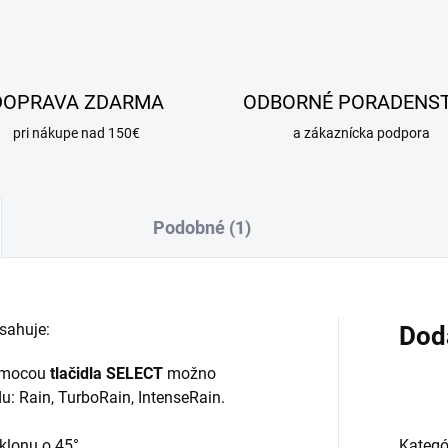
DOPRAVA ZDARMA
ODBORNÉ PORADENS
pri nákupe nad 150€
a zákaznícka podpora
Podobné (1)
sahuje:
Dod
omocou
tlačidla SELECT
možno
: Rain, TurboRain, IntenseRain.
klonu o 45°
Kategó