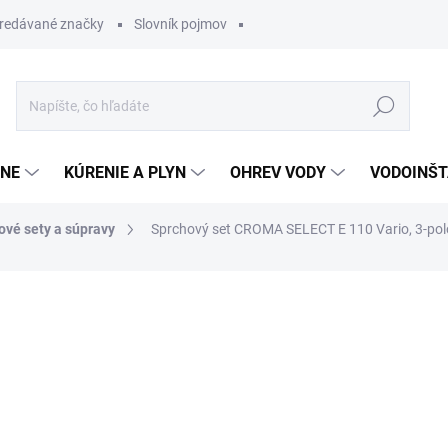
redávané značky
Slovník pojmov
Hľadať
ĽNE
KÚRENIE A PLYN
OHREV VODY
VODOINŠT
ové sety a súpravy
Sprchový set CROMA SELECT E 110 Vario, 3-pol
otenia
177,86 €
106,7
Jednotková
OBVYKLE 1-5 DNÍ
cena: