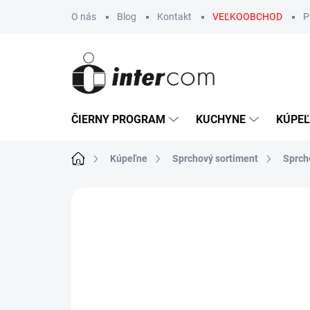
Prejsť
O nás
Blog
Kontakt
VEĽKOOBCHOD
P
na
obsah
ČIERNY PROGRAM
KUCHYNE
KÚPE
Domov
Kúpeľne
Sprchový sortiment
Sprch
Neohodnotené
Podrobnosti hodn