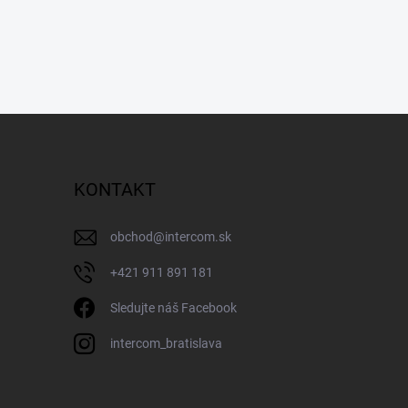
KONTAKT
obchod
@
intercom.sk
+421 911 891 181
Sledujte náš Facebook
intercom_bratislava