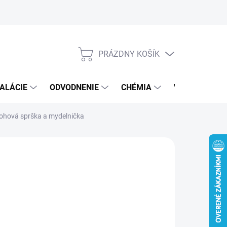
PRÁZDNY KOŠÍK
NÁKUPNÝ
KOŠÍK
ALÁCIE
ODVODNENIE
CHÉMIA
VEREJNÝ SEK
ohová sprška a mydelnička
1 €