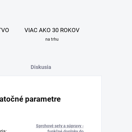
TVO
VIAC AKO 30 ROKOV
na trhu
Diskusia
atočné parametre
Sprchové sety a súpravy -
ria
:
funkčné doplnky do