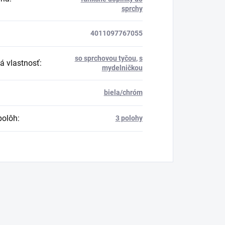
sprchy
4011097767055
so sprchovou tyčou
,
s
á vlastnosť
:
mydelničkou
biela/chróm
polôh
:
3 polohy