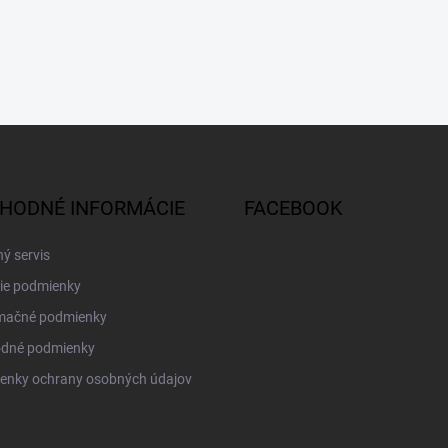
HODNÉ INFORMÁCIE
FACEBOOK
ý servis
ie podmienky
mačné podmienky
dné podmienky
enky ochrany osobných údajov