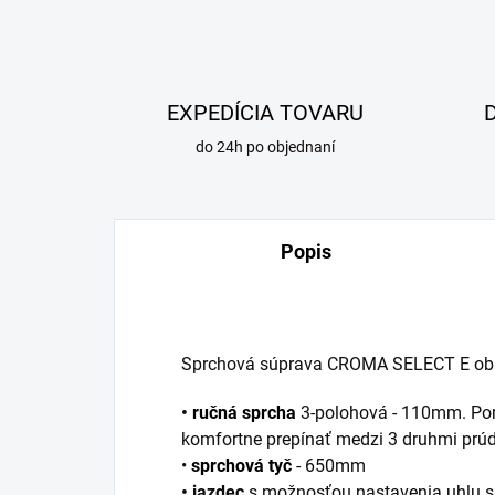
EXPEDÍCIA TOVARU
do 24h po objednaní
Popis
Sprchová súprava CROMA SELECT E ob
•
ručná sprcha
3-polohová - 110mm. P
komfortne prepínať medzi 3 druhmi prúdu
•
sprchová tyč
- 650mm
• jazdec
s možnosťou nastavenia uhlu s