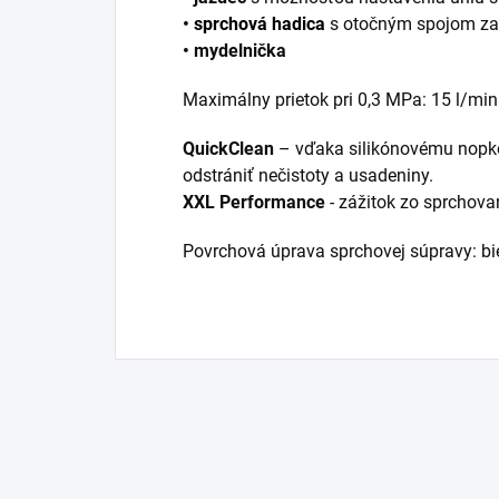
•
sprchová hadica
s otočným spojom za
• mydelnička
Maximálny prietok pri 0,3 MPa: 15 l/min
QuickClean
– vďaka silikónovému nopk
odstrániť nečistoty a usadeniny.
XXL
Performance
- zážitok zo sprchova
Povrchová úprava sprchovej súpravy: bi