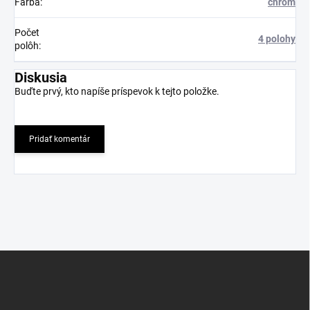
Farba
:
chróm
Počet
4 polohy
polôh
:
Diskusia
Buďte prvý, kto napíše príspevok k tejto položke.
Pridať komentár
Z
á
p
ä