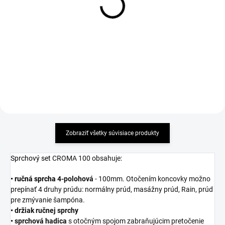
CROMA 100 Variojet, chróm
plastový, chróm
36,97 €
24,64 €
Detail
Detail
Zobraziť všetky súvisiace produkty
Sprchový set
CROMA 100 obsahuje:
•
ručná sprcha
4-polohová
- 100mm. Otočením koncovky možno
prepínať 4 druhy prúdu: normálny prúd, masážny prúd, Rain, prúd
pre zmývanie šampóna.
• držiak ručnej sprchy
• sprchová
hadica
s otočným spojom zabraňujúcim pretočenie