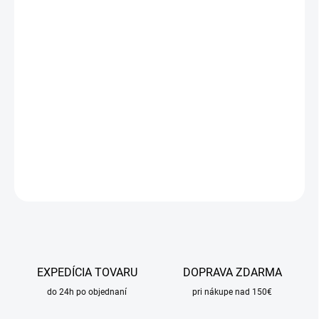
cena:
MÔŽEME
DORUČIŤ DO:
11.8.2026
MOŽNOSTI
DORUČENIA
−
+
Pridať do košíka
DETAILNÉ INFORMÁCIE
OPÝTAŤ SA
STRÁŽIŤ
EXPEDÍCIA TOVARU
DOPRAVA ZDARMA
do 24h po objednaní
pri nákupe nad 150€