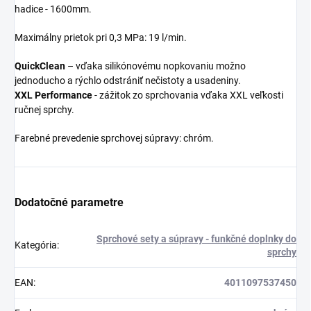
hadice - 1600mm.
Maximálny prietok pri 0,3 MPa: 19 l/min.
QuickClean
– vďaka silikónovému nopkovaniu možno
jednoducho a rýchlo odstrániť nečistoty a usadeniny.
XXL Performance
- zážitok zo sprchovania vďaka XXL veľkosti
ručnej sprchy.
Farebné prevedenie sprchovej súpravy: chróm.
Dodatočné parametre
Sprchové sety a súpravy - funkčné doplnky do
Kategória
:
sprchy
EAN
:
4011097537450