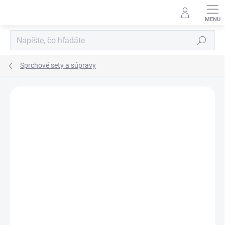
Prejsť
na
obsah
Hľadať
Sprchové sety a súpravy
Neohodnotené
Podrobnosti hodnotenia