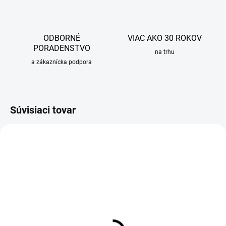
ODBORNÉ
VIAC AKO 30 ROKOV
PORADENSTVO
na trhu
a zákaznícka podpora
Súvisiaci tovar
OBVYKLE 1-5 DNÍ
OBVYKLE 1-5 DNÍ
Ručná sprcha 4-polohová
Držiak na sprchu Porter´S