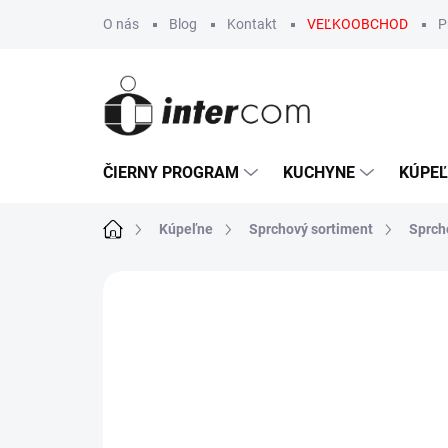
Prejsť
O nás
Blog
Kontakt
VEĽKOOBCHOD
P
na
obsah
ČIERNY PROGRAM
KUCHYNE
KÚPE
Domov
Kúpeľne
Sprchový sortiment
Sprch
Neohodnotené
Podrobnosti hodn