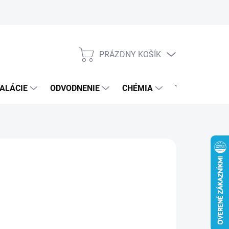
PRÁZDNY KOŠÍK
NÁKUPNÝ
KOŠÍK
ALÁCIE
ODVODNENIE
CHÉMIA
VEREJNÝ SEK
€