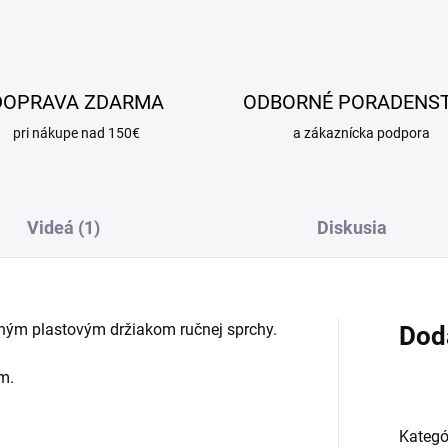
DOPRAVA ZDARMA
ODBORNÉ PORADENS
pri nákupe nad 150€
a zákaznícka podpora
Videá (1)
Diskusia
ým plastovým držiakom ručnej sprchy.
Dod
m.
Kategó