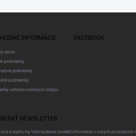
HODNÉ INFORMÁCIE
FACEBOOK
ý servis
ie podmienky
mačné podmienky
dné podmienky
enky ochrany osobných údajov
BERAŤ NEWSLETTER
 svoj e-mail a my Vám budeme zasielať informácie o nových produktoch 