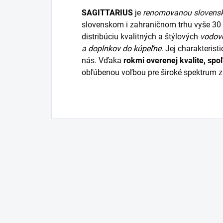
SAGITTARIUS
je
renomovanou slovens
slovenskom i zahraničnom trhu vyše 30 
distribúciu kvalitných a štýlových
vodovo
a
doplnkov do kúpeľne
. Jej charakteris
nás. Vďaka
rokmi overenej kvalite, spoľ
obľúbenou voľbou pre široké spektrum z