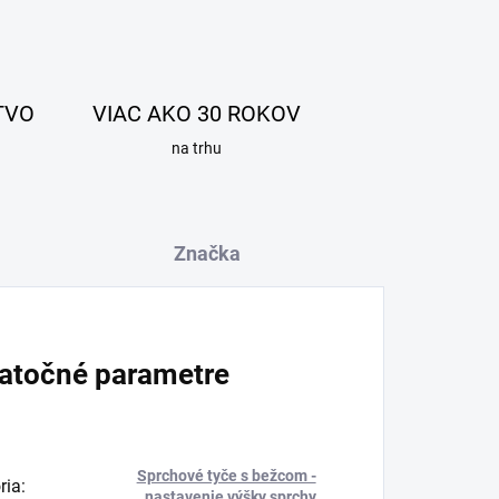
TVO
VIAC AKO 30 ROKOV
na trhu
Značka
atočné parametre
Sprchové tyče s bežcom -
ria
:
nastavenie výšky sprchy