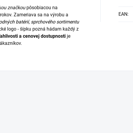
kou značkou
pôsobiacou na
EAN
:
rokov. Zameriava sa na výrobu a
dných batérií
,
sprchového sortimentu
tické logo - šípku pozná hádam každý z
ahlivosti a cenovej dostupnosti
je
ákazníkov.