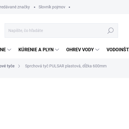
redávané značky
Slovník pojmov
Hľadať
ĽNE
KÚRENIE A PLYN
OHREV VODY
VODOINŠT
ové tyče
Sprchová tyč PULSAR plastová, dĺžka 600mm
otenia
21,53 €
17,43 
Jednotková
SKLADOM
cena: