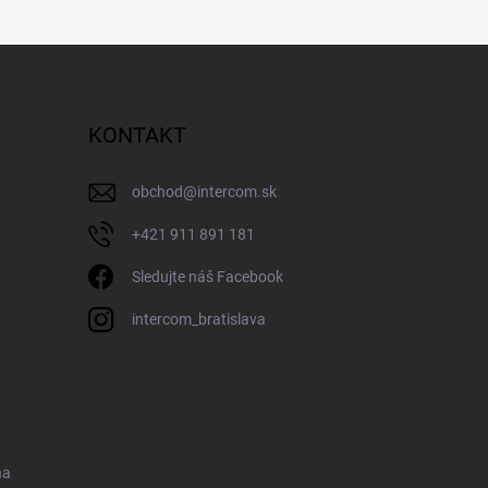
KONTAKT
obchod
@
intercom.sk
+421 911 891 181
Sledujte náš Facebook
intercom_bratislava
na