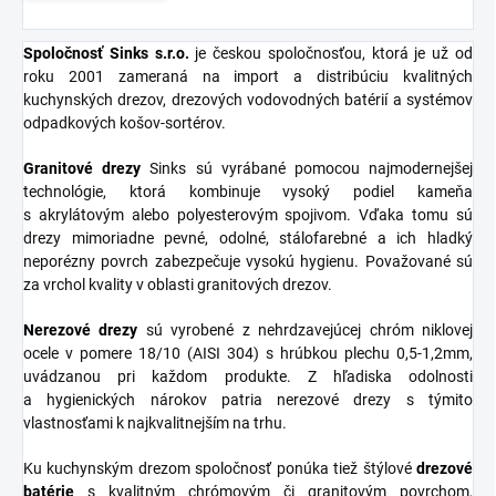
Spoločnosť Sinks s.r.o
.
je českou spoločnosťou, ktorá je už od
roku 2001 zameraná na import a distribúciu kvalitných
kuchynských drezov, drezových vodovodných batérií a systémov
odpadkových košov-sortérov.
Granitové
drezy
Sinks sú vyrábané pomocou najmodernejšej
technológie, ktorá kombinuje vysoký podiel kameňa
s akrylátovým alebo polyesterovým spojivom. Vďaka tomu sú
drezy mimoriadne pevné, odolné, stálofarebné a ich hladký
neporézny povrch zabezpečuje vysokú hygienu. Považované sú
za vrchol kvality v oblasti granitových drezov.
Nerezové
drezy
sú vyrobené z nehrdzavejúcej chróm niklovej
ocele v pomere 18/10 (AISI 304) s hrúbkou plechu 0,5-1,2mm,
uvádzanou pri každom produkte. Z hľadiska odolnosti
a hygienických nárokov patria nerezové drezy s týmito
vlastnosťami k najkvalitnejším na trhu.
Ku kuchynským drezom spoločnosť ponúka tiež štýlové
drezové
batérie
s kvalitným chrómovým či granitovým povrchom,