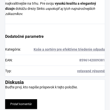
najkvalitnejšie na trhu. Pre svoju
vysokú kvalitu a elegantný
dizajn
dokážu drezy Sinks
uspokojiť aj tých najnáročnejších
zákazníkov.
Dodatočné parametre
Kategória
:
Koše a sortéry pre efektívne triedenie odpadu
EAN
:
8596142009381
Typ
:
vstavané výsuvné
Diskusia
Buďte prvý, kto napíše príspevok k tejto položke.
Pridať komentár