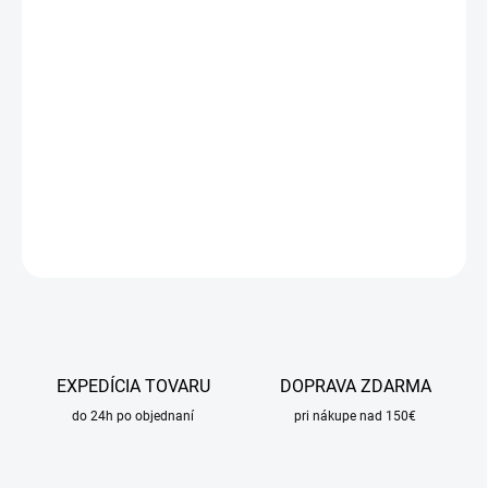
DORUČIŤ DO:
21.8.2026
MOŽNOSTI
DORUČENIA
−
+
Pridať do košíka
DETAILNÉ INFORMÁCIE
OPÝTAŤ SA
STRÁŽIŤ
EXPEDÍCIA TOVARU
DOPRAVA ZDARMA
do 24h po objednaní
pri nákupe nad 150€