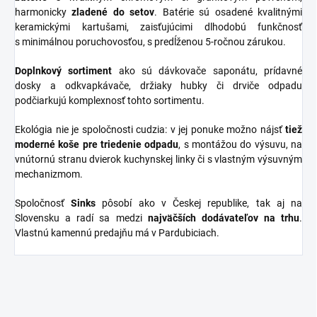
harmonicky
zladené do
setov
. Batérie sú osadené kvalitnými
keramickými kartušami, zaisťujúcimi dlhodobú funkčnosť
s minimálnou poruchovosťou, s predĺženou 5-ročnou zárukou.
Doplnkový sortiment
ako sú dávkovače saponátu, prídavné
dosky a odkvapkávače, držiaky hubky či drviče odpadu
podčiarkujú komplexnosť tohto sortimentu.
Ekológia nie je spoločnosti cudzia: v jej ponuke možno nájsť
tiež
moderné koše pre triedenie odpadu
, s montážou do výsuvu, na
vnútornú stranu dvierok kuchynskej linky či s vlastným výsuvným
mechanizmom.
Spoločnosť
Sinks
pôsobí ako v Českej republike, tak aj na
Slovensku a radí sa medzi
najväčších dodávateľov na trhu
.
Vlastnú kamennú predajňu má v Pardubiciach.