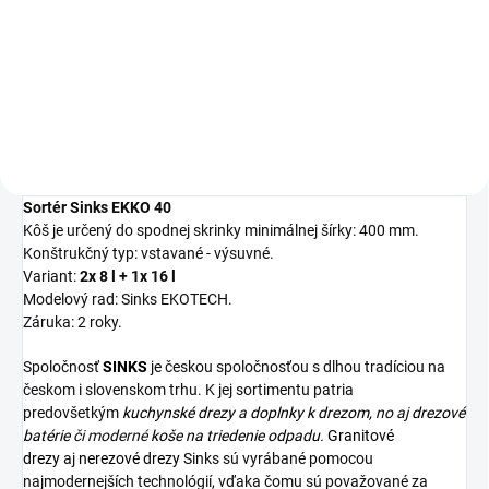
88,17 €
89,47 €
Detail
Detail
Sortér Sinks EKKO 40
Kôš je určený do spodnej skrinky minimálnej šírky: 400 mm.
Konštrukčný typ: vstavané - výsuvné.
Variant:
2x 8 l + 1x 16 l
Modelový rad: Sinks EKOTECH.
Záruka: 2 roky.
Spoločnosť
SINKS
je českou spoločnosťou s dlhou tradíciou na
českom i slovenskom trhu. K jej sortimentu patria
predovšetkým
kuchynské drezy
a
doplnky k drezom,
no aj
drezové
batérie
či moderné
koše na triedenie odpadu.
Granitové
drezy
aj
nerezové drezy
Sinks sú vyrábané pomocou
najmodernejších technológií, vďaka čomu sú považované za