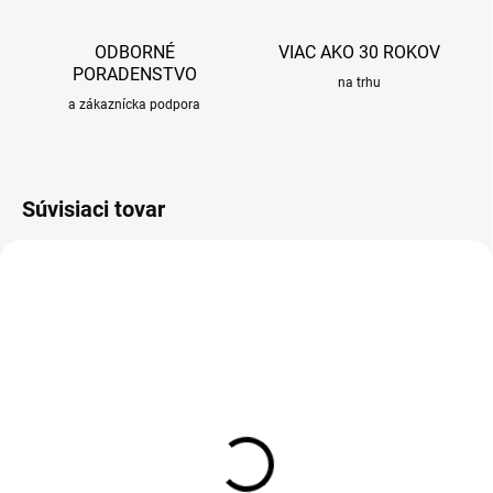
ODBORNÉ
VIAC AKO 30 ROKOV
PORADENSTVO
na trhu
a zákaznícka podpora
Súvisiaci tovar
OBVYKLE 6-10 DNÍ
OBVYKLE 6-10 DNÍ
Odpadkový kôš - sortér
Odpadkový kôš - sortér
Sinks EKKO 40 - objem 34l
Sinks EKKO 40 - objem 2x16l