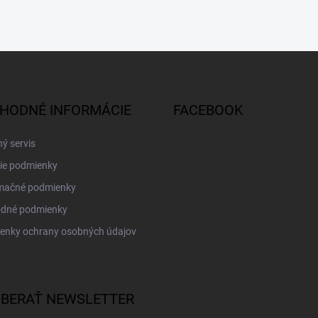
HODNÉ INFORMÁCIE
FACEBOOK
ý servis
ie podmienky
mačné podmienky
dné podmienky
enky ochrany osobných údajov
BERAŤ NEWSLETTER