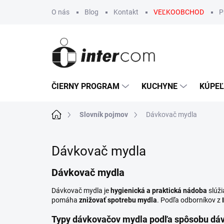
Prejsť
O nás
Blog
Kontakt
VEĽKOOBCHOD
P
na
obsah
ČIERNY PROGRAM
KUCHYNE
KÚPE
Domov
Slovník pojmov
Dávkovač mydla
Dávkovač mydla
Dávkovač mydla
Dávkovač mydla je
hygienická a praktická nádoba
slúži
pomáha
znižovať spotrebu mydla
. Podľa odborníkov z
Typy dávkovačov mydla podľa spôsobu dá