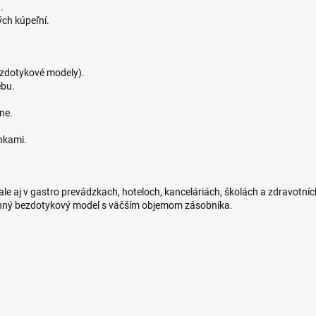
.
ch kúpeľní.
ezdotykové modely).
ebu.
ne.
nkami.
le aj v gastro prevádzkach, hoteloch, kanceláriách, školách a zdravotní
enný bezdotykový model s väčším objemom zásobníka.