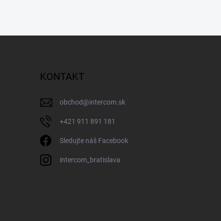
KONTAKT
obchod
@
intercom.sk
+421 911 891 181
Sledujte náš Facebook
intercom_bratislava