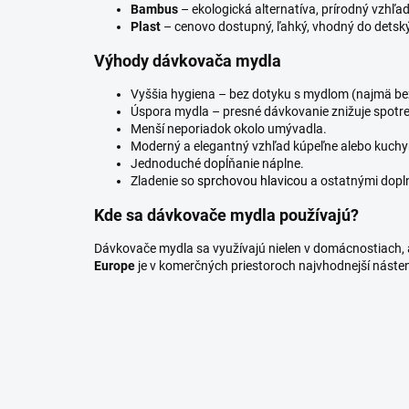
Bambus
– ekologická alternatíva, prírodný vzhľad
Plast
– cenovo dostupný, ľahký, vhodný do detský
Výhody dávkovača mydla
Vyššia hygiena – bez dotyku s mydlom (najmä b
Úspora mydla – presné dávkovanie znižuje spotr
Menší neporiadok okolo umývadla.
Moderný a elegantný vzhľad kúpeľne alebo kuchy
Jednoduché dopĺňanie náplne.
Zladenie so
sprchovou hlavicou
a ostatnými dopl
Kde sa dávkovače mydla používajú?
Dávkovače mydla sa využívajú nielen v domácnostiach, a
Europe
je v komerčných priestoroch najvhodnejší nást