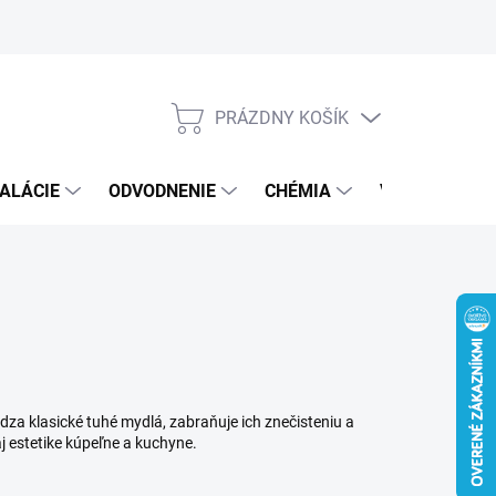
PRÁZDNY KOŠÍK
NÁKUPNÝ
KOŠÍK
ALÁCIE
ODVODNENIE
CHÉMIA
VEREJNÝ SEK
za klasické tuhé mydlá, zabraňuje ich znečisteniu a
j estetike kúpeľne a kuchyne.