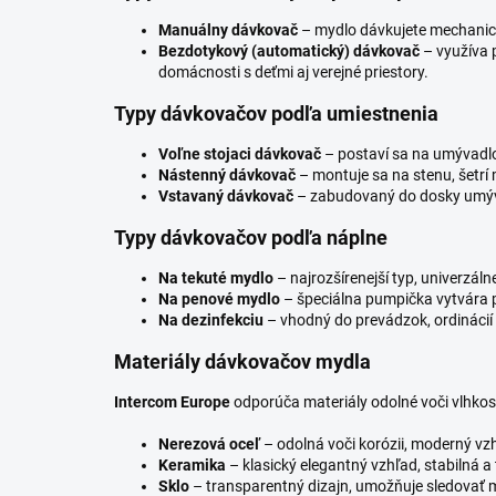
Manuálny dávkovač
– mydlo dávkujete mechanick
Bezdotykový (automatický) dávkovač
– využíva p
domácnosti s deťmi aj verejné priestory.
Typy dávkovačov podľa umiestnenia
Voľne stojaci dávkovač
– postaví sa na umývadlo
Nástenný dávkovač
– montuje sa na stenu, šetrí 
Vstavaný dávkovač
– zabudovaný do dosky umý
Typy dávkovačov podľa náplne
Na tekuté mydlo
– najrozšírenejší typ, univerzálne
Na penové mydlo
– špeciálna pumpička vytvára 
Na dezinfekciu
– vhodný do prevádzok, ordinácií 
Materiály dávkovačov mydla
Intercom Europe
odporúča materiály odolné voči vlhkost
Nerezová oceľ
– odolná voči korózii, moderný vzh
Keramika
– klasický elegantný vzhľad, stabilná a
Sklo
– transparentný dizajn, umožňuje sledovať