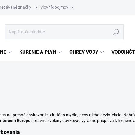
redávané značky
Slovník pojmov
Hľadať
ĽNE
KÚRENIE A PLYN
OHREV VODY
VODOINŠT
aca na presné dávkovanie tekutého mydla, peny alebo dezinfekcie. Nahrád
Intercom Europe
správne zvolený dávkovač výrazne prispieva k hygiene a
vkovania