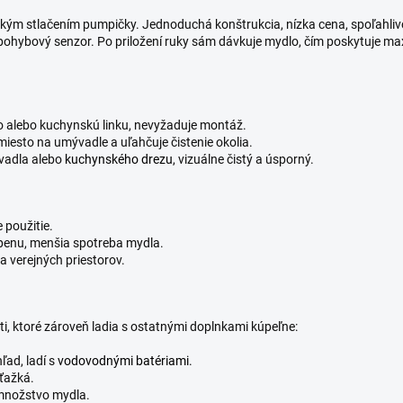
ým stlačením pumpičky. Jednoduchá konštrukcia, nízka cena, spoľahliv
ohybový senzor. Po priložení ruky sám dávkuje mydlo, čím poskytuje maxi
 alebo kuchynskú linku, nevyžaduje montáž.
miesto na umývadle a uľahčuje čistenie okolia.
vadla alebo
kuchynského drezu
, vizuálne čistý a úsporný.
 použitie.
penu, menšia spotreba mydla.
a verejných priestorov.
i, ktoré zároveň ladia s ostatnými doplnkami kúpeľne:
ľad, ladí s
vodovodnými batériami
.
 ťažká.
 množstvo mydla.