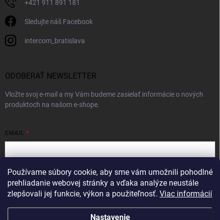
+421 911 891 181
Sledujte náš Facebook
intercom_bratislava
ODOBERAŤ NEWSLETTER
Vložte svoj e-mail a my Vám budeme zasielať informácie o nových
produktoch na našom e-shope.
EMAIL
Používame súbory cookie, aby sme vám umožnili pohodlné
Vložením e-mailu súhlasíte s
podmienkami ochrany osobných údajov
prehliadanie webovej stránky a vďaka analýze neustále
zlepšovali jej funkcie, výkon a použiteľnosť.
Viac informácií
Prihlásiť sa
Nastavenie