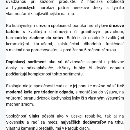
uvádzanou pri každom produkte. Z hľadiska odolnosti
a hygienických nárokov patria nerezové drezy s týmito
vlastnosťami k najkvalitnejším na trhu.
Ku kuchynským drezom spoločnosť ponúka tiež štýlové
drezové
batérie
s kvalitným chrómovým či granitovým povrchom,
harmonicky
zladené do
setov
. Batérie sú osadené kvalitnými
keramickými kartušami, zaisťujúcimi dlhodobú funkčnosť
s minimálnou poruchovosťou, s predĺženou 5-ročnou zárukou.
Doplnkový sortiment
ako sú dávkovače saponátu, prídavné
dosky a odkvapkávače, držiaky hubky či drviče odpadu
podčiarkujú komplexnosť tohto sortimentu.
Ekológia nie je spoločnosti cudzia: v jej ponuke možno nájsť
tiež
moderné koše pre triedenie odpadu
, s montážou do výsuvu, na
vnútornú stranu dvierok kuchynskej linky či s vlastným výsuvným
mechanizmom.
Spoločnosť
Sinks
pôsobí ako v Českej republike, tak aj na
Slovensku a radí sa medzi
najväčších dodávateľov na trhu
.
Vlastnú kamennú predajňu má v Pardubiciach.