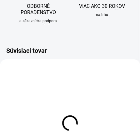
ODBORNÉ
VIAC AKO 30 ROKOV
PORADENSTVO
na trhu
a zákaznícka podpora
Súvisiaci tovar
OBVYKLE 6-10 DNÍ
OBVYKLE 6-10 DNÍ
Odpadkový kôš Sinks -
Odpadkový kôš Sinks -
objem 8l
objem 16l
8,95 €
11,41 €