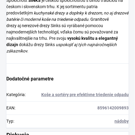
Spoločnosť
SINKS
je českou spoločnosťou s dlhou tradíciou na
českom i slovenskom trhu. K jej sortimentu patria
predovšetkým
kuchynské drezy
a
doplnky k drezom,
no aj
drezové
batérie
či moderné
koše na triedenie odpadu.
Granitové
drezy
aj
nerezové drezy
Sinks sú vyrábané pomocou
najmodernejších technológií, vďaka čomu sú považované za
najkvalitnejšie na trhu. Pre svoju
vysokú kvalitu a elegantný
dizajn
dokážu drezy Sinks
uspokojiť aj tých najnáročnejších
zákazníkov.
Dodatočné parametre
Kategória
:
Koše a sortéry pre efektívne triedenie odpadu
EAN
:
8596142009893
Typ
:
nádoby
Diskusia