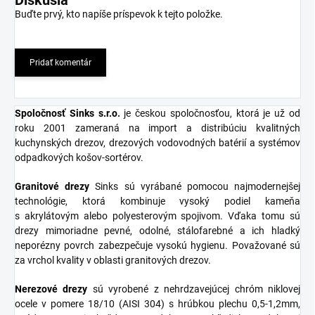
Buďte prvý, kto napíše príspevok k tejto položke.
Pridať komentár
Spoločnosť Sinks s.r.o
.
je českou spoločnosťou, ktorá je už od
roku 2001 zameraná na import a distribúciu kvalitných
kuchynských drezov, drezových vodovodných batérií a systémov
odpadkových košov-sortérov.
Granitové
drezy
Sinks sú vyrábané pomocou najmodernejšej
technológie, ktorá kombinuje vysoký podiel kameňa
s akrylátovým alebo polyesterovým spojivom. Vďaka tomu sú
drezy mimoriadne pevné, odolné, stálofarebné a ich hladký
neporézny povrch zabezpečuje vysokú hygienu. Považované sú
za vrchol kvality v oblasti granitových drezov.
Nerezové
drezy
sú vyrobené z nehrdzavejúcej chróm niklovej
ocele v pomere 18/10 (AISI 304) s hrúbkou plechu 0,5-1,2mm,