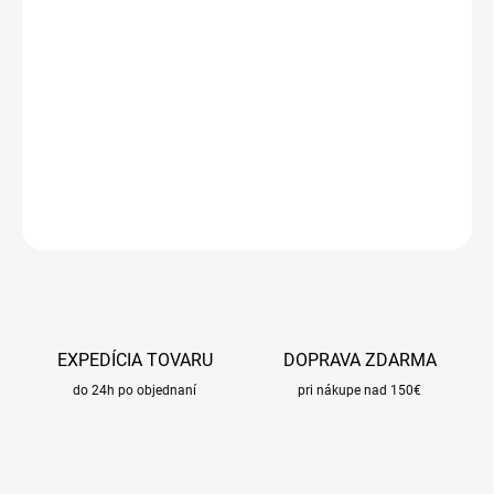
21.8.2026
MOŽNOSTI
DORUČENIA
−
+
Pridať do košíka
DETAILNÉ INFORMÁCIE
OPÝTAŤ SA
STRÁŽIŤ
EXPEDÍCIA TOVARU
DOPRAVA ZDARMA
do 24h po objednaní
pri nákupe nad 150€