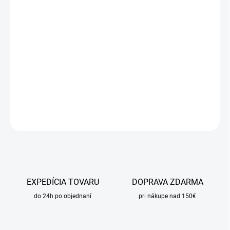
DORUČIŤ DO:
12.8.2026
MOŽNOSTI
DORUČENIA
−
+
Pridať do košíka
DETAILNÉ INFORMÁCIE
OPÝTAŤ SA
STRÁŽIŤ
EXPEDÍCIA TOVARU
DOPRAVA ZDARMA
do 24h po objednaní
pri nákupe nad 150€