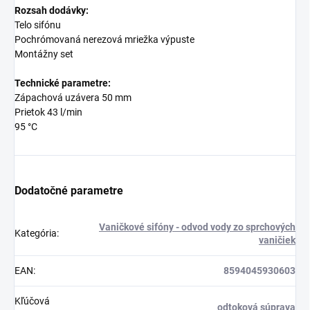
Rozsah dodávky:
Telo sifónu
Pochrómovaná nerezová mriežka výpuste
Montážny set
Technické parametre:
Zápachová uzávera 50 mm
Prietok 43 l/min
95 °C
Dodatočné parametre
Vaničkové sifóny - odvod vody zo sprchových
Kategória
:
vaničiek
EAN
:
8594045930603
Kľúčová
odtoková súprava