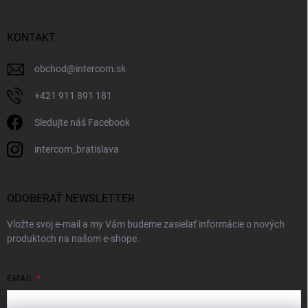
KONTAKT
obchod
@
intercom.sk
+421 911 891 181
Sledujte náš Facebook
intercom_bratislava
ODOBERAŤ NEWSLETTER
Vložte svoj e-mail a my Vám budeme zasielať informácie o nových
produktoch na našom e-shope.
EMAIL