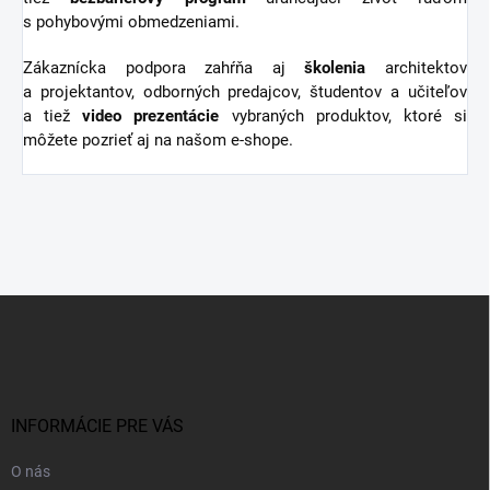
s pohybovými obmedzeniami.
Zákaznícka podpora zahŕňa aj
školenia
architektov
a projektantov, odborných predajcov, študentov a učiteľov
a tiež
video
prezentácie
vybraných produktov, ktoré si
môžete pozrieť aj na našom e-shope.
Z
á
p
ä
t
i
INFORMÁCIE PRE VÁS
e
O nás