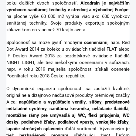
boku ďalších dvoch spoločností
. Alcadrain je najväčším
výrobcom sanitárnej techniky v strednej a východnej Európe
:
na ploche vyše 60 000 m2 vyrába viac ako 600 výrobkov
sanitárnej techniky. Svoje produkty exportuje spokojným
zákazníkom do viac než 70 krajín sveta.
Spoločnosť sa môže pýšiť mnohými
oceneniami
, napr. Red
Dot Award 2014 za kolekciu ovládacích tlačidiel FLAT alebo
iF Design Award 2018 za bezdotykové ovládacie tlačidlá
NIGHT LIGHT, ale tiež niekoľkými oceneniami v súťažiach,
napr. v roku 2019 majitelia spoločnosti získali ocenenie
Podnikateľ roku 2018 Českej republiky.
O dynamickú expanziu spoločnosti sa zaslúžili kvalitné,
originálne a dizajnovo nadčasové produkty prémiovej značky
Alca:
napúšťacie a vypúšťacie ventily, sifóny,
predstenové
inštalačné systémy
, sanitárna keramika, ovládacie tlačidlá,
montážne rámy pre umývadlá aj WC, flexi pripojenia,
WC
dosky
,
podlahové žľaby, podlahové vpusty,
vonkajšie žľaby
,
lapače strešných splavenín
ďalší sortiment.
Významným je
tiež
bezbariérový
program
uľahčujúci život ľuďom