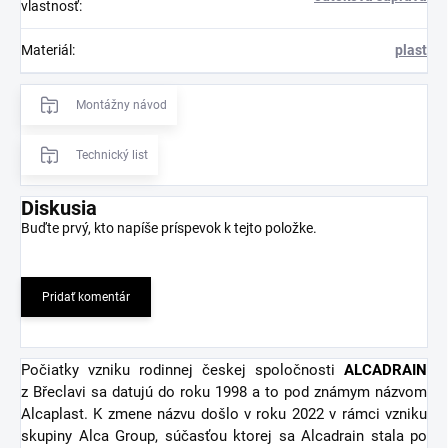
vlastnosť
:
Materiál
:
plast
Montážny návod
Technický list
Diskusia
Buďte prvý, kto napíše príspevok k tejto položke.
Pridať komentár
Počiatky vzniku rodinnej českej spoločnosti
ALCADRAIN
z Břeclavi sa datujú do roku 1998 a to pod známym názvom
Alcaplast. K zmene názvu došlo v roku 2022 v rámci vzniku
skupiny Alca Group, súčasťou ktorej sa Alcadrain stala po