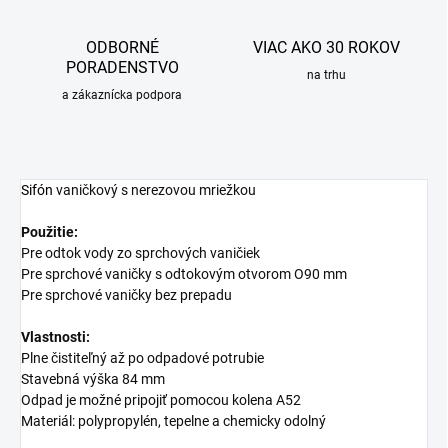
ODBORNÉ
VIAC AKO 30 ROKOV
PORADENSTVO
na trhu
a zákaznícka podpora
Sifón
vaničkový s nerezovou mriežkou
Použitie:
Pre odtok vody zo sprchových vaničiek
Pre sprchové vaničky s odtokovým otvorom O90 mm
Pre sprchové vaničky bez prepadu
Vlastnosti:
Plne čistiteľný až po odpadové potrubie
Stavebná výška 84 mm
Odpad je možné pripojiť pomocou kolena A52
Materiál: polypropylén, tepelne a chemicky odolný