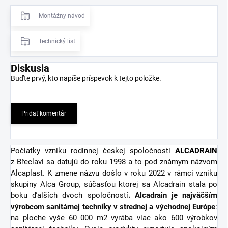
Montážny návod
Technický list
Diskusia
Buďte prvý, kto napíše príspevok k tejto položke.
Pridať komentár
Počiatky vzniku rodinnej českej spoločnosti
ALCADRAIN
z Břeclavi sa datujú do roku 1998 a to pod známym názvom
Alcaplast. K zmene názvu došlo v roku 2022 v rámci vzniku
skupiny Alca Group, súčasťou ktorej sa Alcadrain stala po
boku ďalších dvoch spoločností
. Alcadrain je najväčším
výrobcom sanitárnej techniky v strednej a východnej Európe
:
na ploche vyše 60 000 m2 vyrába viac ako 600 výrobkov