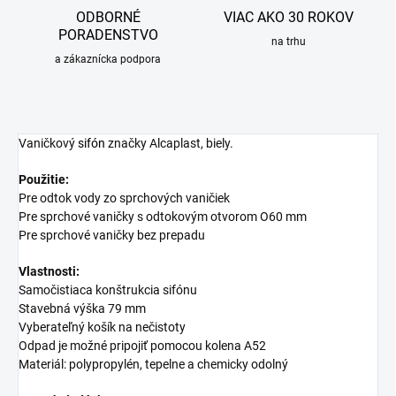
ODBORNÉ
VIAC AKO 30 ROKOV
PORADENSTVO
na trhu
a zákaznícka podpora
Vaničkový
sifón
značky Alcaplast, biely.
Použitie:
Pre odtok vody zo sprchových vaničiek
Pre sprchové vaničky s odtokovým otvorom O60 mm
Pre sprchové vaničky bez prepadu
Vlastnosti:
Samočistiaca konštrukcia sifónu
Stavebná výška 79 mm
Vyberateľný košík na nečistoty
Odpad je možné pripojiť pomocou kolena A52
Materiál: polypropylén, tepelne a chemicky odolný