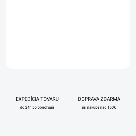
17.8.2026
MOŽNOSTI
DORUČENIA
−
+
Pridať do košíka
DETAILNÉ INFORMÁCIE
OPÝTAŤ SA
STRÁŽIŤ
EXPEDÍCIA TOVARU
DOPRAVA ZDARMA
do 24h po objednaní
pri nákupe nad 150€