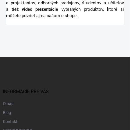
a projektantov, odborných predajcov, študentov a učiteľov
a tiež
video
prezentácie
vybraných produktov, ktoré si
môžete pozrieť aj na našom e-shope.
Z
á
p
ä
t
i
INFORMÁCIE PRE VÁS
e
O nás
Blog
Kontakt