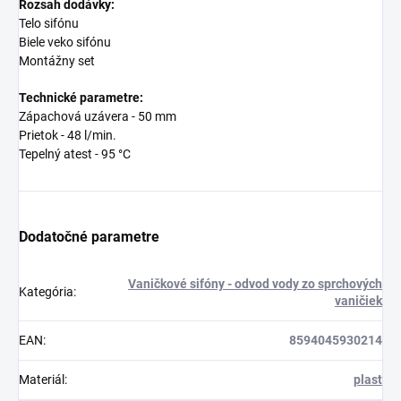
Rozsah dodávky:
Telo sifónu
Biele veko sifónu
Montážny set
Technické parametre:
Zápachová uzávera - 50 mm
Prietok - 48 l/min.
Tepelný atest - 95 °C
Dodatočné parametre
Vaničkové sifóny - odvod vody zo sprchových
Kategória
:
vaničiek
EAN
:
8594045930214
Materiál
:
plast