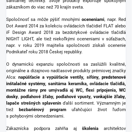
sanitárnej techniky. Svoje produkty exportuje spokojným
zákazníkom do viac než 70 krajín sveta.
Spoločnosť sa môže pýšiť mnohými
oceneniami
, napr. Red
Dot Award 2014 za kolekciu ovládacích tlačidiel FLAT alebo
iF Design Award 2018 za bezdotykové ovládacie tlačidlá
NIGHT LIGHT, ale tiež niekoľkými oceneniami v súťažiach,
napr. v roku 2019 majitelia spoločnosti získali ocenenie
Podnikateľ roku 2018 Českej republiky.
O dynamickú expanziu spoločnosti sa zaslúžili kvalitné,
originálne a dizajnovo nadčasové produkty prémiovej značky
Alca:
napúšťacie a vypúšťacie ventily, sifóny,
predstenové
inštalačné systémy
, sanitárna keramika, ovládacie tlačidlá,
montážne rámy pre umývadlá aj WC, flexi pripojenia,
WC
dosky
,
podlahové žľaby, podlahové vpusty,
vonkajšie žľaby
,
lapače strešných splavenín
ďalší sortiment.
Významným je
tiež
bezbariérový
program
uľahčujúci život ľuďom
s pohybovými obmedzeniami.
Zákaznícka podpora zahŕňa aj
školenia
architektov