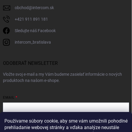
obchod
@
intercom.sk
+421 911 891 181
Sledujte náš Facebook
intercom_bratislava
ODOBERAŤ NEWSLETTER
Vložte svoj e-mail a my Vám budeme zasielať informácie o nových
produktoch na našom e-shope.
EMAIL
Používame súbory cookie, aby sme vám umožnili pohodlné
Vložením e-mailu súhlasíte s
podmienkami ochrany osobných údajov
prehliadanie webovej stránky a vďaka analýze neustále