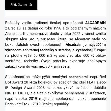
Pridať komentár
Počiatky vzniku rodinnej českej spoločnosti
ALCADRAIN
z Břeclavi sa datujú do roku 1998 a to pod známym názvom
Alcaplast. K zmene názvu došlo v roku 2022 v rámci vzniku
skupiny Alca Group, súčasťou ktorej sa Alcadrain stala po
boku ďalších dvoch spoločností
. Alcadrain je najväčším
výrobcom sanitárnej techniky v strednej a východnej Európe
:
na ploche vyše 60 000 m2 vyrába viac ako 600 výrobkov
sanitárnej techniky. Svoje produkty exportuje spokojným
zákazníkom do viac než 70 krajín sveta.
Spoločnosť sa môže pýšiť mnohými
oceneniami
, napr. Red
Dot Award 2014 za kolekciu ovládacích tlačidiel FLAT alebo
iF Design Award 2018 za bezdotykové ovládacie tlačidlá
NIGHT LIGHT, ale tiež niekoľkými oceneniami v súťažiach,
napr. v roku 2019 majitelia spoločnosti získali ocenenie
Podnikateľ roku 2018 Českej republiky.