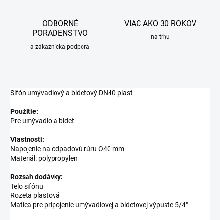
ODBORNÉ
VIAC AKO 30 ROKOV
PORADENSTVO
na trhu
a zákaznícka podpora
Sifón
umývadlový a bidetový DN40 plast
Použitie:
Pre umývadlo a bidet
Vlastnosti:
Napojenie na odpadovú rúru O40 mm
Materiál: polypropylen
Rozsah dodávky:
Telo sifónu
Rozeta plastová
Matica pre pripojenie umývadlovej a bidetovej výpuste 5/4"