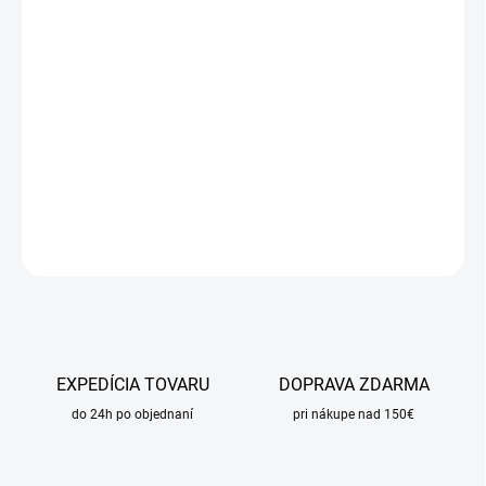
DORUČIŤ DO:
11.8.2026
MOŽNOSTI
DORUČENIA
−
+
Pridať do košíka
DETAILNÉ INFORMÁCIE
OPÝTAŤ SA
STRÁŽIŤ
EXPEDÍCIA TOVARU
DOPRAVA ZDARMA
do 24h po objednaní
pri nákupe nad 150€