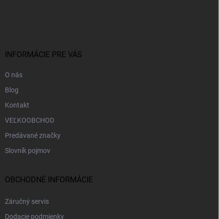
Z
á
p
ä
t
i
INFORMÁCIE PRE VÁS
e
O nás
Blog
Kontakt
VEĽKOOBCHOD
Predávané značky
Slovník pojmov
OBCHODNÉ INFORMÁCIE
Záručný servis
Dodacie podmienky