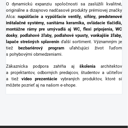
O dynamickú expanziu spoločnosti sa zaslúžili kvalitné,
originálne a dizajnovo nadčasové produkty prémiovej značky
Alca:
napúšťacie a vypúšťacie ventily, sifóny,
predstenové
inštalačné systémy
, sanitárna keramika, ovládacie tlačidlá,
montážne rámy pre umývadlá aj WC, flexi pripojenia,
WC
dosky
,
podlahové žľaby, podlahové vpusty,
vonkajšie žľaby
,
lapače strešných splavenín
ďalší sortiment.
Významným je
tiež
bezbariérový
program
uľahčujúci život ľuďom
s pohybovými obmedzeniami.
Zákaznícka podpora zahŕňa aj
školenia
architektov
a projektantov, odborných predajcov, študentov a učiteľov
a tiež
video
prezentácie
vybraných produktov, ktoré si
môžete pozrieť aj na našom e-shope.