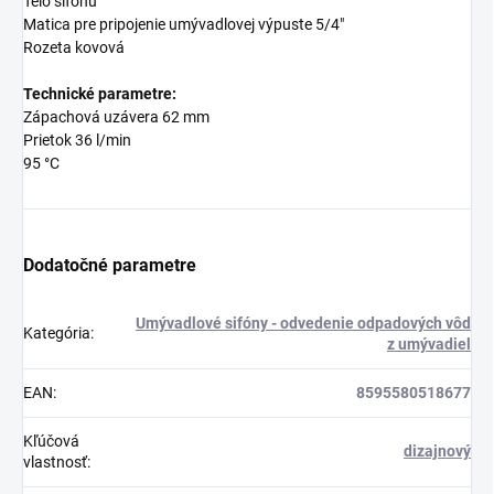
Telo sifónu
Matica pre pripojenie umývadlovej výpuste 5/4"
Rozeta kovová
Technické parametre:
Zápachová uzávera 62 mm
Prietok 36 l/min
95 °C
Dodatočné parametre
Umývadlové sifóny - odvedenie odpadových vôd
Kategória
:
z umývadiel
EAN
:
8595580518677
Kľúčová
dizajnový
vlastnosť
: