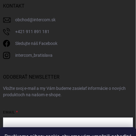
KONTAKT
obchod
@
intercom.sk
+421 911 891 181
Sledujte náš Facebook
intercom_bratislava
ODOBERAŤ NEWSLETTER
Vložte svoj e-mail a my Vám budeme zasielať informácie o nových
produktoch na našom e-shope.
EMAIL