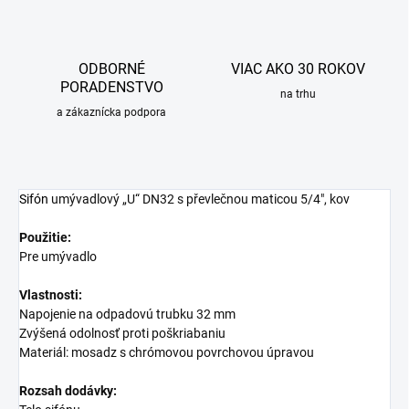
ODBORNÉ
VIAC AKO 30 ROKOV
PORADENSTVO
na trhu
a zákaznícka podpora
Sifón
umývadlový „U“ DN32 s převlečnou maticou 5/4", kov
Použitie:
Pre umývadlo
Vlastnosti:
Napojenie na odpadovú trubku 32 mm
Zvýšená odolnosť proti poškriabaniu
Materiál: mosadz s chrómovou povrchovou úpravou
Rozsah dodávky: