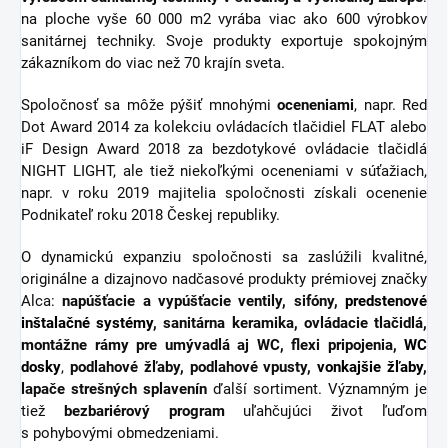
na ploche vyše 60 000 m2 vyrába viac ako 600 výrobkov
sanitárnej techniky. Svoje produkty exportuje spokojným
zákazníkom do viac než 70 krajín sveta.
Spoločnosť sa môže pýšiť mnohými
oceneniami
, napr. Red
Dot Award 2014 za kolekciu ovládacích tlačidiel FLAT alebo
iF Design Award 2018 za bezdotykové ovládacie tlačidlá
NIGHT LIGHT, ale tiež niekoľkými oceneniami v súťažiach,
napr. v roku 2019 majitelia spoločnosti získali ocenenie
Podnikateľ roku 2018 Českej republiky.
O dynamickú expanziu spoločnosti sa zaslúžili kvalitné,
originálne a dizajnovo nadčasové produkty prémiovej značky
Alca:
napúšťacie a vypúšťacie ventily, sifóny,
predstenové
inštalačné systémy
, sanitárna keramika, ovládacie tlačidlá,
montážne rámy pre umývadlá aj WC, flexi pripojenia,
WC
dosky
,
podlahové žľaby, podlahové vpusty,
vonkajšie žľaby
,
lapače strešných splavenín
ďalší sortiment.
Významným je
tiež
bezbariérový
program
uľahčujúci život ľuďom
s pohybovými obmedzeniami.