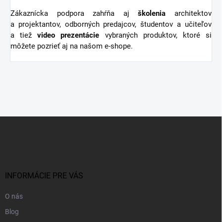
Zákaznícka podpora zahŕňa aj
školenia
architektov
a projektantov, odborných predajcov, študentov a učiteľov
a tiež
video
prezentácie
vybraných produktov, ktoré si
môžete pozrieť aj na našom e-shope.
Z
á
p
ä
t
i
INFORMÁCIE PRE VÁS
e
O nás
Blog