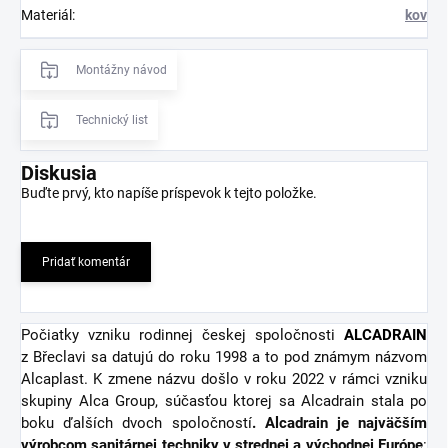
Materiál
:
kov
Montážny návod
Technický list
Diskusia
Buďte prvý, kto napíše príspevok k tejto položke.
Pridať komentár
Počiatky vzniku rodinnej českej spoločnosti
ALCADRAIN
z Břeclavi sa datujú do roku 1998 a to pod známym názvom
Alcaplast. K zmene názvu došlo v roku 2022 v rámci vzniku
skupiny Alca Group, súčasťou ktorej sa Alcadrain stala po
boku ďalších dvoch spoločností
. Alcadrain je najväčším
výrobcom sanitárnej techniky v strednej a východnej Európe
: