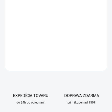
cena:
MÔŽEME
DORUČIŤ DO:
11.8.2026
MOŽNOSTI
DORUČENIA
−
+
Pridať do košíka
DETAILNÉ INFORMÁCIE
OPÝTAŤ SA
STRÁŽIŤ
EXPEDÍCIA TOVARU
DOPRAVA ZDARMA
do 24h po objednaní
pri nákupe nad 150€