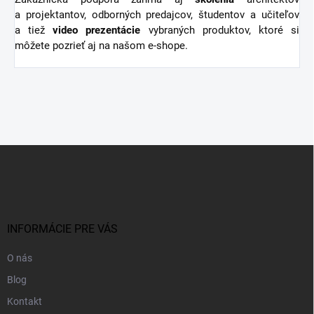
a projektantov, odborných predajcov, študentov a učiteľov
a tiež
video
prezentácie
vybraných produktov, ktoré si
môžete pozrieť aj na našom e-shope.
Z
á
p
ä
t
i
INFORMÁCIE PRE VÁS
e
O nás
Blog
Kontakt