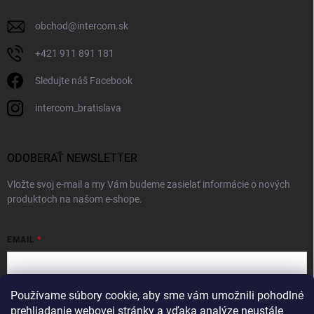
obchod
@
intercom.sk
+421 911 891 181
Sledujte náš Facebook
intercom_bratislava
ODOBERAŤ NEWSLETTER
Vložte svoj e-mail a my Vám budeme zasielať informácie o nových
produktoch na našom e-shope.
EMAIL
Používame súbory cookie, aby sme vám umožnili pohodlné
Vložením e-mailu súhlasíte s
podmienkami ochrany osobných údajov
prehliadanie webovej stránky a vďaka analýze neustále