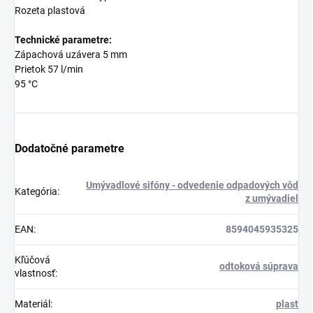
Rozeta plastová
Technické parametre:
Zápachová uzávera 5 mm
Prietok 57 l/min
95 °C
Dodatočné parametre
Umývadlové sifóny - odvedenie odpadových vôd
Kategória
:
z umývadiel
EAN
:
8594045935325
Kľúčová
odtoková súprava
vlastnosť
:
Materiál
:
plast