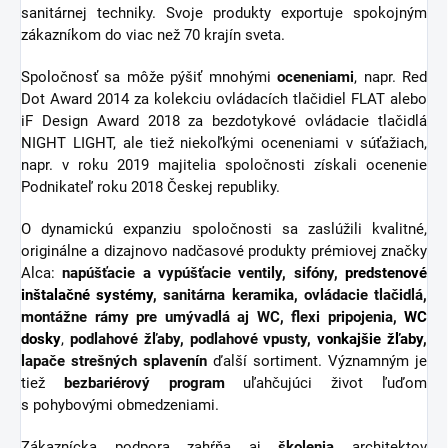
sanitárnej techniky. Svoje produkty exportuje spokojným
zákazníkom do viac než 70 krajín sveta.
Spoločnosť sa môže pýšiť mnohými
oceneniami
, napr. Red
Dot Award 2014 za kolekciu ovládacích tlačidiel FLAT alebo
iF Design Award 2018 za bezdotykové ovládacie tlačidlá
NIGHT LIGHT, ale tiež niekoľkými oceneniami v súťažiach,
napr. v roku 2019 majitelia spoločnosti získali ocenenie
Podnikateľ roku 2018 Českej republiky.
O dynamickú expanziu spoločnosti sa zaslúžili kvalitné,
originálne a dizajnovo nadčasové produkty prémiovej značky
Alca:
napúšťacie a vypúšťacie ventily, sifóny,
predstenové
inštalačné systémy
, sanitárna keramika, ovládacie tlačidlá,
montážne rámy pre umývadlá aj WC, flexi pripojenia,
WC
dosky
,
podlahové žľaby, podlahové vpusty,
vonkajšie žľaby
,
lapače strešných splavenín
ďalší sortiment.
Významným je
tiež
bezbariérový
program
uľahčujúci život ľuďom
s pohybovými obmedzeniami.
Zákaznícka podpora zahŕňa aj
školenia
architektov