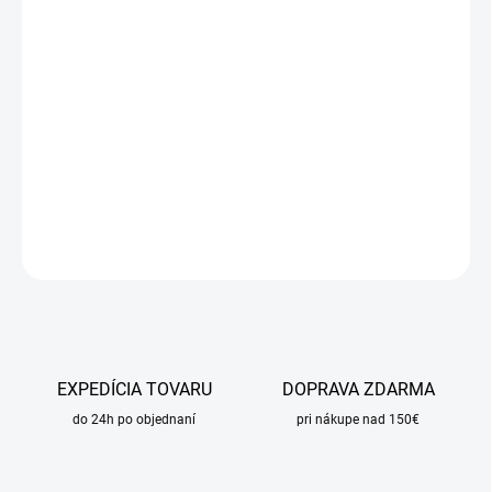
DORUČIŤ DO:
7.8.2026
MOŽNOSTI
DORUČENIA
−
+
Pridať do košíka
DETAILNÉ INFORMÁCIE
OPÝTAŤ SA
STRÁŽIŤ
EXPEDÍCIA TOVARU
DOPRAVA ZDARMA
do 24h po objednaní
pri nákupe nad 150€