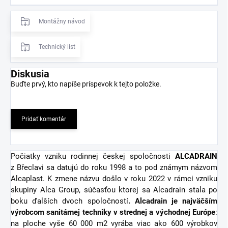
Montážny návod
Technický list
Diskusia
Buďte prvý, kto napíše príspevok k tejto položke.
Pridať komentár
Počiatky vzniku rodinnej českej spoločnosti
ALCADRAIN
z Břeclavi sa datujú do roku 1998 a to pod známym názvom
Alcaplast. K zmene názvu došlo v roku 2022 v rámci vzniku
skupiny Alca Group, súčasťou ktorej sa Alcadrain stala po
boku ďalších dvoch spoločností
. Alcadrain je najväčším
výrobcom sanitárnej techniky v strednej a východnej Európe
:
na ploche vyše 60 000 m2 vyrába viac ako 600 výrobkov