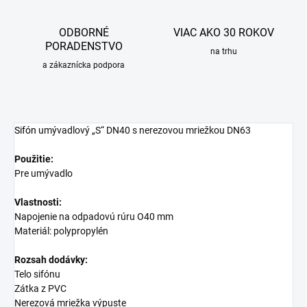
ODBORNÉ
VIAC AKO 30 ROKOV
PORADENSTVO
na trhu
a zákaznícka podpora
Sifón
umývadlový „S“ DN40 s nerezovou mriežkou DN63
Použitie:
Pre umývadlo
Vlastnosti:
Napojenie na odpadovú rúru O40 mm
Materiál: polypropylén
Rozsah dodávky:
Telo sifónu
Zátka z PVC
Nerezová mriežka výpuste