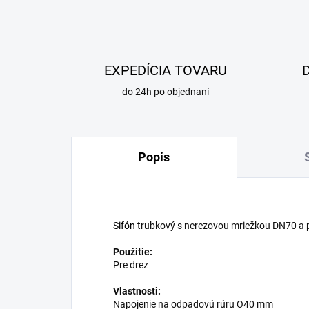
EXPEDÍCIA TOVARU
do 24h po objednaní
Popis
Sifón
trubkový s nerezovou mriežkou DN70 a 
Použitie:
Pre drez
Vlastnosti:
Napojenie na odpadovú rúru O40 mm