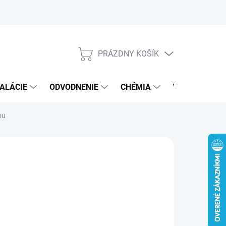
PRÁZDNY KOŠÍK
NÁKUPNÝ
KOŠÍK
ALÁCIE
ODVODNENIE
CHÉMIA
VEREJNÝ SEK
ou