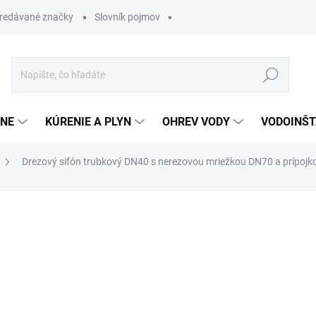
redávané značky
Slovník pojmov
Hľadať
ĽNE
KÚRENIE A PLYN
OHREV VODY
VODOINŠT
Drezový sifón trubkový DN40 s nerezovou mriežkou DN70 a prípojk
otenia
9,80 €
7,84 €
Jednotková
SKLADOM
cena: