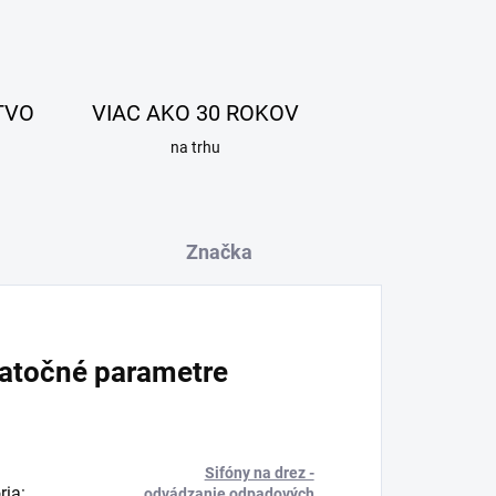
TVO
VIAC AKO 30 ROKOV
na trhu
Značka
atočné parametre
Sifóny na drez -
ria
:
odvádzanie odpadových