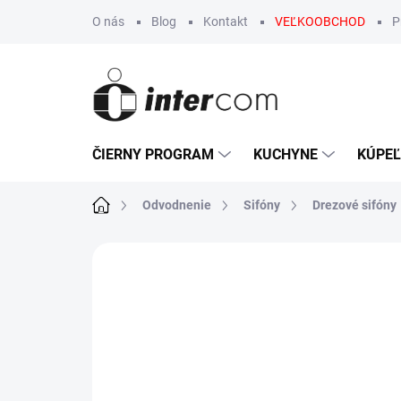
Prejsť
O nás
Blog
Kontakt
VEĽKOOBCHOD
P
na
obsah
ČIERNY PROGRAM
KUCHYNE
KÚPE
Domov
Odvodnenie
Sifóny
Drezové sifóny
Neohodnotené
Podrobnosti hodn