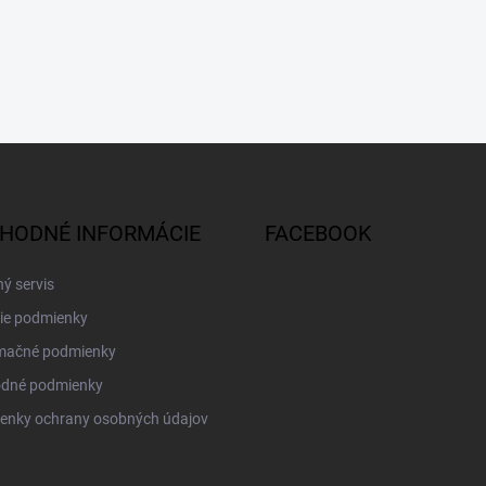
HODNÉ INFORMÁCIE
FACEBOOK
ý servis
ie podmienky
mačné podmienky
dné podmienky
enky ochrany osobných údajov