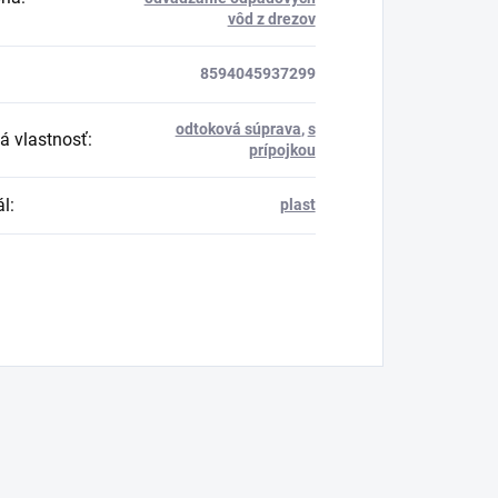
vôd z drezov
8594045937299
odtoková súprava
,
s
á vlastnosť
:
prípojkou
ál
:
plast