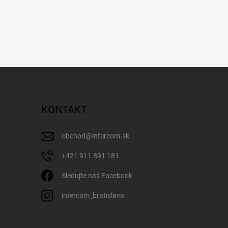
KONTAKT
obchod
@
intercom.sk
+421 911 891 181
Sledujte náš Facebook
intercom_bratislava