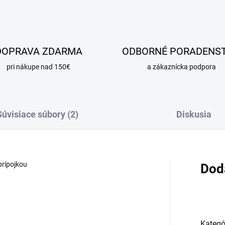
DOPRAVA ZDARMA
ODBORNÉ PORADENS
pri nákupe nad 150€
a zákaznícka podpora
Súvisiace súbory (2)
Diskusia
prípojkou
Dod
Kategó