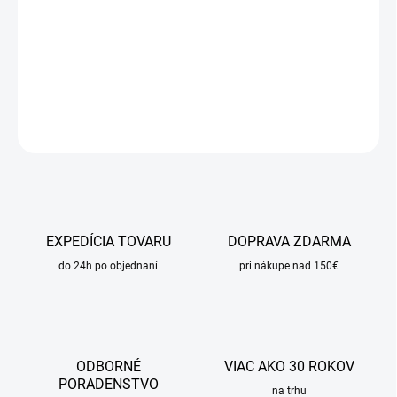
−
+
Pridať do košíka
DETAILNÉ INFORMÁCIE
OPÝTAŤ SA
STRÁŽIŤ
EXPEDÍCIA TOVARU
DOPRAVA ZDARMA
do 24h po objednaní
pri nákupe nad 150€
ODBORNÉ
VIAC AKO 30 ROKOV
PORADENSTVO
na trhu