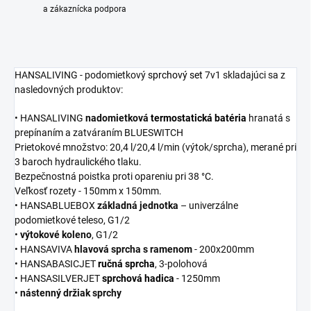
a zákaznícka podpora
HANSALIVING - podomietkový
sprchový set
7v1 skladajúci sa z
nasledovných produktov:
• HANSALIVING
nadomietková
termostatická batéria
hranatá s
prepínaním a zatváraním BLUESWITCH
Prietokové množstvo: 20,4 l/20,4 l/min (výtok/sprcha), merané pri
3 baroch hydraulického tlaku.
Bezpečnostná poistka proti opareniu pri 38 °C.
Veľkosť rozety - 150mm x 150mm.
• HANSABLUEBOX
základná jednotka
–
univerzálne
podomietkové teleso, G1/2
•
výtokové koleno
, G1/2
• HANSAVIVA
hlavová sprcha s ramenom
- 200x200mm
• HANSABASICJET
ručná sprcha
, 3-polohová
• HANSASILVERJET
sprchová hadica
- 1250mm
•
nástenný držiak sprchy