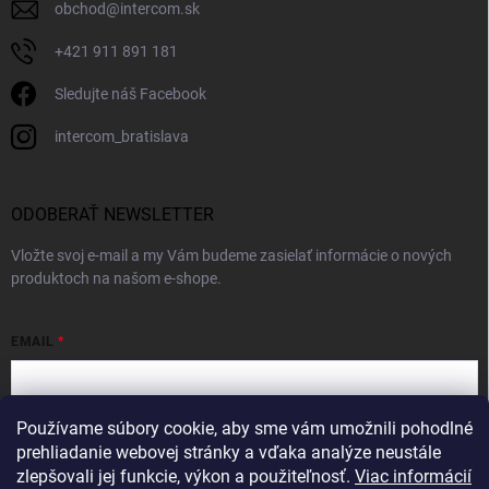
obchod
@
intercom.sk
+421 911 891 181
Sledujte náš Facebook
intercom_bratislava
ODOBERAŤ NEWSLETTER
Vložte svoj e-mail a my Vám budeme zasielať informácie o nových
produktoch na našom e-shope.
EMAIL
Používame súbory cookie, aby sme vám umožnili pohodlné
Vložením e-mailu súhlasíte s
podmienkami ochrany osobných údajov
prehliadanie webovej stránky a vďaka analýze neustále
zlepšovali jej funkcie, výkon a použiteľnosť.
Viac informácií
Prihlásiť sa