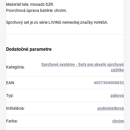
Materiál tela: mosadz DZR.
Povrchová úprava batérie: chróm.
Sprchový set je zo série LIVING nemeckej značky HANSA.
Dodatočné parametre
Sprchové systémy - Sety pre skvelé sprchové
Kategória
:
zážitky
EAN
:
4057304008832
Typ
:
páková
Inštalácia
:
podomietková
Farba
:
chróm