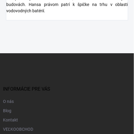
budovách. Hansa právom patrí k špičke na trhu v oblasti
vodovodných batérií.
Z
á
p
ä
t
i
INFORMÁCIE PRE VÁS
e
O nás
Blog
Kontakt
VEĽKOOBCHOD