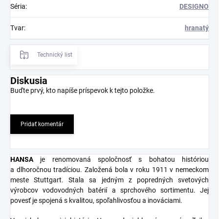
Séria
:
DESIGNO
Tvar
:
hranatý
Technický list
Diskusia
Buďte prvý, kto napíše príspevok k tejto položke.
Pridať komentár
HANSA
je renomovaná spoločnosť s bohatou históriou
a dlhoročnou tradíciou. Založená bola v roku 1911 v nemeckom
meste Stuttgart. Stala sa jedným z popredných svetových
výrobcov vodovodných batérií a sprchového sortimentu. Jej
povesť je spojená s kvalitou, spoľahlivosťou a inováciami.