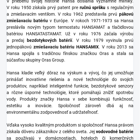
V priebehu svojej histórie Hansa dosiahla významné míľniky.
V roku 1950 získala prvý patent pre
ručnú spršku
s regulačným
a zmiešavacím ventilom. V roku 1962 predstavila prvú
pákovú
zmiešavaciu batériu
v Európe. V rokoch 1971-1973 sa Hansa
preslávila novým typom termostatu HANSAMAT a tlačidlovou
batériou HANSATASTAMAT. Už v roku 1976 začala výrobu
a predaj
bezdotykových batérií
. V roku 1979 vyvinula prvú
jednopákovú
zmiešavaciu batériu HANSAMIX
. V roku 2013 sa
Hansa spojila s tradičnou fínskou značkou Oras a stala sa
súčasťou skupiny Oras Group.
Hansa kladie veľký dôraz na výskum a vývoj, čo jej umožňuje
prinášať inovatívne riešenia a nové technológie do svojich
produktov, napríklad inteligentné funkcie, bezdotykové senzory
a rôzne úsporné technológie, ktoré pomáhajú znížiť spotrebu
vody. Produkty značky Hansa v sebe kombinujú funkčnosť,
estetiku a inovácie. Spoločnosť zároveň dbá aj na
environmentálnu zodpovednosť a udržateľnosť.
Vďaka vysoko kvalitným produktom si spoločnosť Hansa právom
získala dôveru zákazníkov z celého sveta. Jej
vodovodné batérie
sa používajú v domácnostiach, hoteloch či komerčných