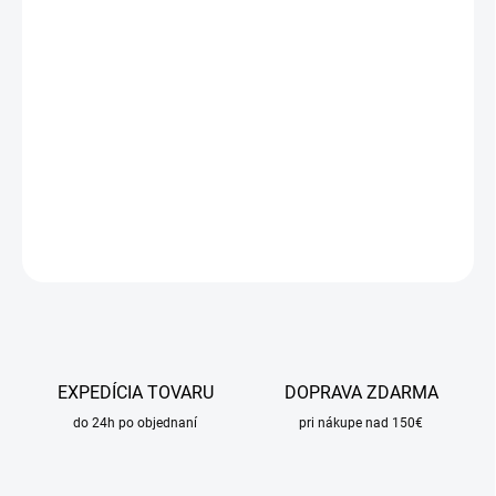
DORUČIŤ DO:
10.8.2026
MOŽNOSTI
DORUČENIA
−
+
Pridať do košíka
DETAILNÉ INFORMÁCIE
OPÝTAŤ SA
STRÁŽIŤ
EXPEDÍCIA TOVARU
DOPRAVA ZDARMA
do 24h po objednaní
pri nákupe nad 150€