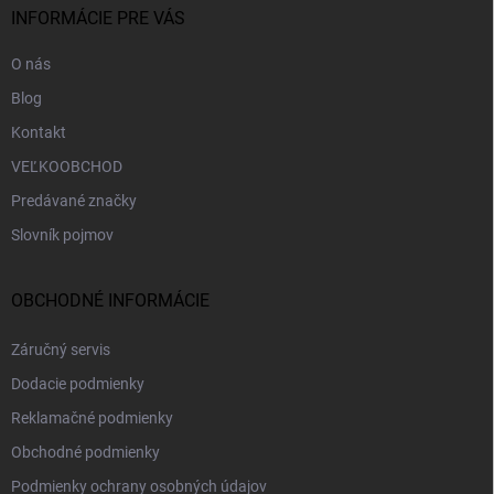
i
INFORMÁCIE PRE VÁS
e
O nás
Blog
Kontakt
VEĽKOOBCHOD
Predávané značky
Slovník pojmov
OBCHODNÉ INFORMÁCIE
Záručný servis
Dodacie podmienky
Reklamačné podmienky
Obchodné podmienky
Podmienky ochrany osobných údajov