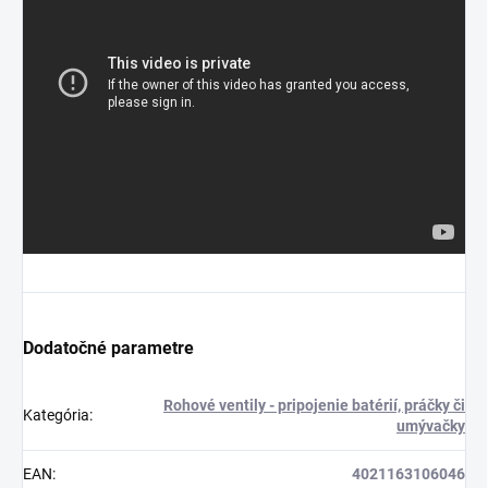
Dodatočné parametre
Rohové ventily - pripojenie batérií, práčky či
Kategória
:
umývačky
EAN
:
4021163106046