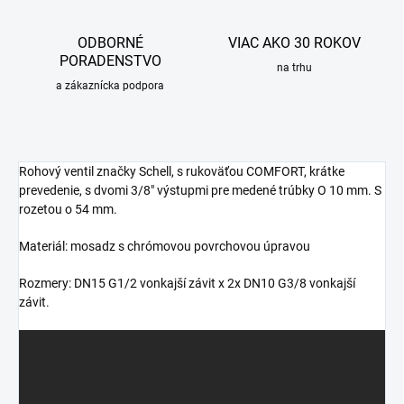
ODBORNÉ
VIAC AKO 30 ROKOV
PORADENSTVO
na trhu
a zákaznícka podpora
Rohový ventil značky Schell, s rukoväťou COMFORT, krátke
prevedenie, s dvomi 3/8" výstupmi pre medené trúbky O 10 mm. S
rozetou o 54 mm.
Materiál: mosadz s chrómovou povrchovou úpravou
Rozmery: DN15 G1/2 vonkajší závit x 2x DN10 G3/8 vonkajší
závit.