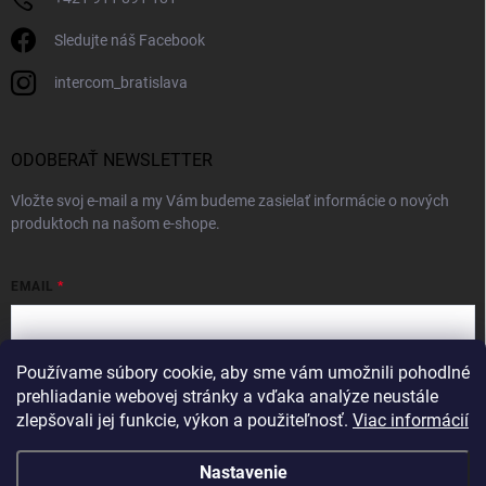
Sledujte náš Facebook
intercom_bratislava
ODOBERAŤ NEWSLETTER
Vložte svoj e-mail a my Vám budeme zasielať informácie o nových
produktoch na našom e-shope.
EMAIL
Používame súbory cookie, aby sme vám umožnili pohodlné
Vložením e-mailu súhlasíte s
podmienkami ochrany osobných údajov
prehliadanie webovej stránky a vďaka analýze neustále
zlepšovali jej funkcie, výkon a použiteľnosť.
Viac informácií
Prihlásiť sa
Nastavenie