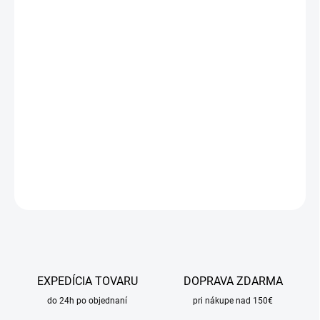
Jednotková
SKLADOM
cena:
MÔŽEME
DORUČIŤ DO:
11.8.2026
MOŽNOSTI
DORUČENIA
−
+
Pridať do košíka
DETAILNÉ INFORMÁCIE
OPÝTAŤ SA
STRÁŽIŤ
EXPEDÍCIA TOVARU
DOPRAVA ZDARMA
do 24h po objednaní
pri nákupe nad 150€