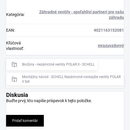
Záhradné ventily - spoľahliví partneri pre vašu
Kategória
:
záhradu
EAN
:
4021163152081
Kľúčová
mrazuvzdorný
vlastnosť
:
Brožúra - nezámrzné ventily POLAR II - SCHELL
Montážny návod - SCHELL Nezámrzné vonkajšie ventily POLAR
II Set
Diskusia
Buďte prvý, kto napíše príspevok k tejto položke.
Pridať komentár