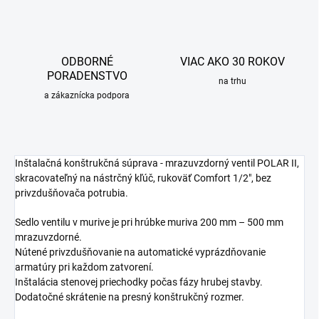
ODBORNÉ
VIAC AKO 30 ROKOV
PORADENSTVO
na trhu
a zákaznícka podpora
Inštalačná konštrukčná súprava - mrazuvzdorný ventil POLAR II,
skracovateľný na nástrčný kľúč, rukoväť Comfort 1/2", bez
privzdušňovača potrubia.
Sedlo ventilu v murive je pri hrúbke muriva 200 mm – 500 mm
mrazuvzdorné.
Nútené privzdušňovanie na automatické vyprázdňovanie
armatúry pri každom zatvorení.
Inštalácia stenovej priechodky počas fázy hrubej stavby.
Dodatočné skrátenie na presný konštrukčný rozmer.