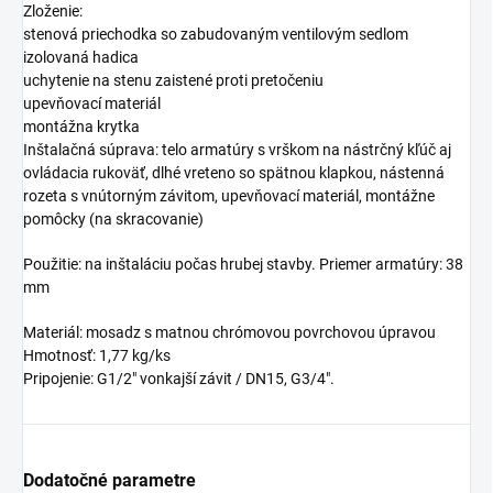
Zloženie:
stenová priechodka so zabudovaným ventilovým sedlom
izolovaná hadica
uchytenie na stenu zaistené proti pretočeniu
upevňovací materiál
montážna krytka
Inštalačná súprava: telo armatúry s vrškom na nástrčný kľúč aj
ovládacia rukoväť, dlhé vreteno so spätnou klapkou, nástenná
rozeta s vnútorným závitom, upevňovací materiál, montážne
pomôcky (na skracovanie)
Použitie: na inštaláciu počas hrubej stavby. Priemer armatúry: 38
mm
Materiál: mosadz s matnou chrómovou povrchovou úpravou
Hmotnosť: 1,77 kg/ks
Pripojenie: G1/2" vonkajší závit / DN15, G3/4".
Dodatočné parametre