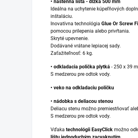
• nástenná lišta - dĺžka 500 mm
Ideálna na uchytenie kúpeľňových dopln
inštaláciu.
Inovatívna technológia
Glue Or Screw F
pomocou prilepenia alebo privŕtania.
Skryté upevnenie.
Dodávané vrátane lepiacej sady.
Zaťažiteľnosť: 6 kg.
• odkladacia polička plytká
- 250 x 39 
S medzerou pre odtok vody.
• veko na odkladaciu poličku
• nádobka s deliacou stenou
Deliacu stenu možno premiestňovať aleb
S medzerou pre odtok vody.
Vďaka
technológii EasyClick
možno odk
lištu jednoduchým zacvaknutím.