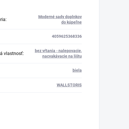
Moderné sady doplnkov
ria
:
do kúpeľne
4059625368336
bez vŕtania - nalepovacie
,
á vlastnosť
:
nacvakávacie na lištu
biela
WALLSTORIS