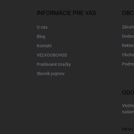
p
ä
INFORMÁCIE PRE VÁS
OBC
t
i
Záručn
O nás
e
Dodac
Blog
Rekla
Kontakt
Obcho
VEĽKOOBCHOD
Podmi
Predávané značky
Slovník pojmov
ODO
Vložte
našom
EMAIL