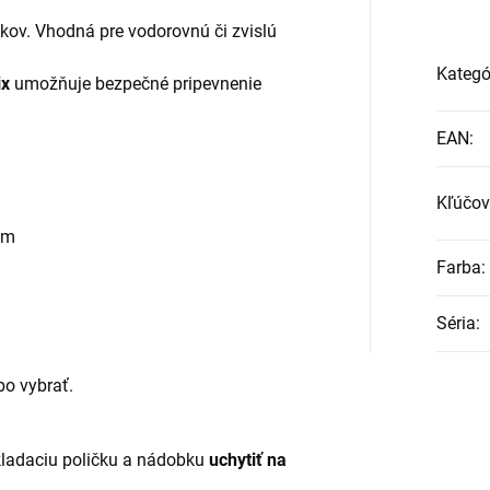
kov. Vhodná pre vodorovnú či zvislú
Kategó
ix
umožňuje bezpečné pripevnenie
EAN
:
Kľúčov
mm
Farba
:
Séria
:
o vybrať.
ladaciu poličku a nádobku
uchytiť na