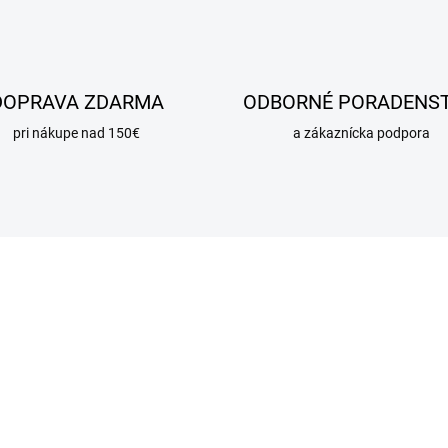
DOPRAVA ZDARMA
ODBORNÉ PORADENS
pri nákupe nad 150€
a zákaznícka podpora