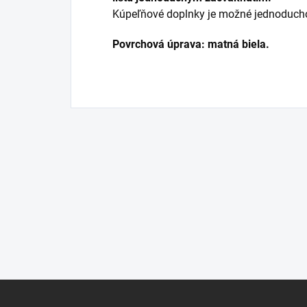
Kúpeľňové doplnky je možné jednoducho 
Povrchová úprava: matná biela.
Z
á