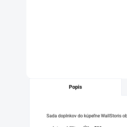
OBVYKLE 1-5 DNÍ
Stierka na sklo
WALLSTORIS, matná
biela
10,61 €
Detail
Popis
Sada doplnkov do kúpeľne WallStoris o