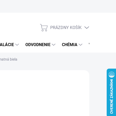
PRÁZDNY KOŠÍK
NÁKUPNÝ
KOŠÍK
ALÁCIE
ODVODNENIE
CHÉMIA
VEREJNÝ SEK
atná biela
 €