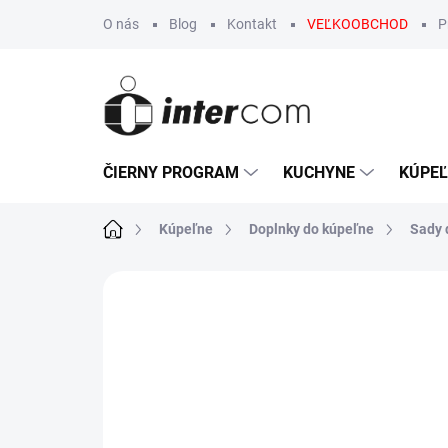
Prejsť
O nás
Blog
Kontakt
VEĽKOOBCHOD
P
na
obsah
ČIERNY PROGRAM
KUCHYNE
KÚPE
Domov
Kúpeľne
Doplnky do kúpeľne
Sady 
Neohodnotené
Podrobnosti hodn