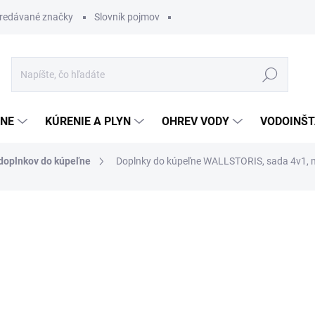
redávané značky
Slovník pojmov
Hľadať
ĽNE
KÚRENIE A PLYN
OHREV VODY
VODOINŠT
doplnkov do kúpeľne
Doplnky do kúpeľne WALLSTORIS, sada 4v1, m
otenia
103,20 €
61,92
Jednotková
OBVYKLE 1-5 DNÍ
cena: