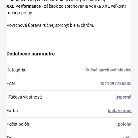
XXL
Performance
- zážitok zo sprchovania vďaka XXL veľkosti
ručnej sprchy.
Povrchová úprava ručnej sprchy: biela/chróm.
Dodatočné parametre
Kategória
:
Ručné sprchové hlavice
EAN
:
4011097736235
Kľúčová vlastnosť
:
úsporná
Farba
:
biela/chróm
Počet polôh
:
1 poloha
Tvar
:
oblý