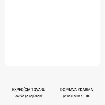
cena:
MÔŽEME
DORUČIŤ DO:
11.8.2026
MOŽNOSTI
DORUČENIA
−
+
Pridať do košíka
DETAILNÉ INFORMÁCIE
OPÝTAŤ SA
STRÁŽIŤ
EXPEDÍCIA TOVARU
DOPRAVA ZDARMA
do 24h po objednaní
pri nákupe nad 150€