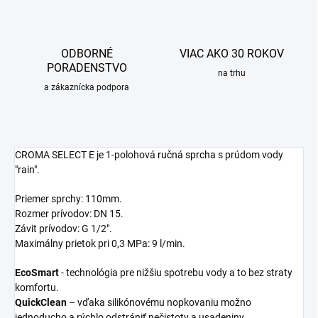
ODBORNÉ
VIAC AKO 30 ROKOV
PORADENSTVO
na trhu
a zákaznícka podpora
CROMA SELECT E je 1-polohová
ručná sprcha
s prúdom vody
"rain".
Priemer sprchy: 110mm.
Rozmer prívodov: DN 15.
Závit prívodov: G 1/2".
Maximálny prietok pri 0,3 MPa: 9 l/min.
EcoSmart
- technológia pre nižšiu spotrebu vody a to bez straty
komfortu.
QuickClean
– vďaka silikónovému nopkovaniu možno
jednoducho a rýchlo odstrániť nečistoty a usadeniny.