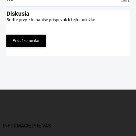
Diskusia
Buďte prvý, kto napíše príspevok k tejto položke.
Pridať komentár
Z
á
p
ä
t
i
INFORMÁCIE PRE VÁS
e