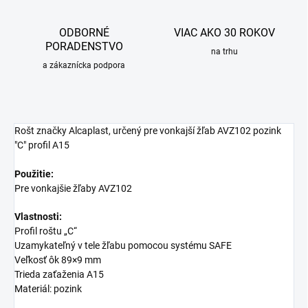
ODBORNÉ
VIAC AKO 30 ROKOV
PORADENSTVO
na trhu
a zákaznícka podpora
Rošt značky Alcaplast, určený pre vonkajší žľab AVZ102 pozink
"C" profil A15
Použitie:
Pre vonkajšie žľaby AVZ102
Vlastnosti:
Profil roštu „C“
Uzamykateľný v tele žľabu pomocou systému SAFE
Veľkosť ôk 89×9 mm
Trieda zaťaženia A15
Materiál: pozink