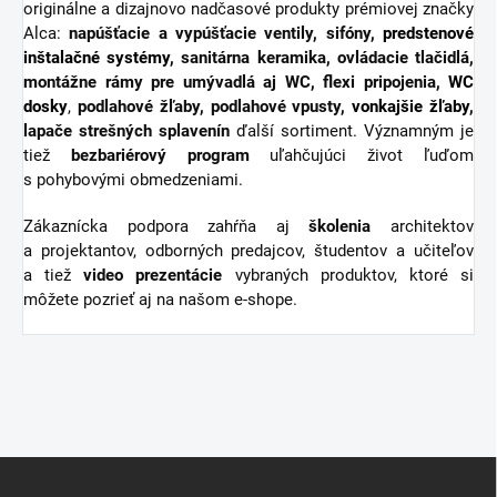
originálne a dizajnovo nadčasové produkty prémiovej značky
Alca:
napúšťacie a vypúšťacie ventily, sifóny,
predstenové
inštalačné systémy
, sanitárna keramika, ovládacie tlačidlá,
montážne rámy pre umývadlá aj WC, flexi pripojenia,
WC
dosky
,
podlahové žľaby, podlahové vpusty,
vonkajšie žľaby
,
lapače strešných splavenín
ďalší sortiment.
Významným je
tiež
bezbariérový
program
uľahčujúci život ľuďom
s pohybovými obmedzeniami.
Zákaznícka podpora zahŕňa aj
školenia
architektov
a projektantov, odborných predajcov, študentov a učiteľov
a tiež
video
prezentácie
vybraných produktov, ktoré si
môžete pozrieť aj na našom e-shope.
Z
á