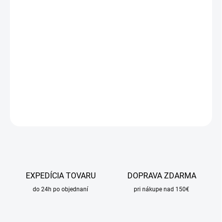
DORUČIŤ DO:
11.8.2026
MOŽNOSTI
DORUČENIA
−
+
Pridať do košíka
DETAILNÉ INFORMÁCIE
OPÝTAŤ SA
STRÁŽIŤ
EXPEDÍCIA TOVARU
DOPRAVA ZDARMA
do 24h po objednaní
pri nákupe nad 150€