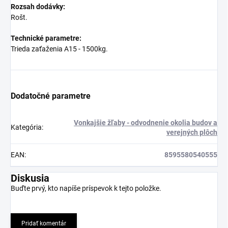
Rozsah dodávky:
Rošt.
Technické parametre:
Trieda zaťaženia A15 - 1500kg.
Dodatočné parametre
Vonkajšie žľaby - odvodnenie okolia budov a
Kategória
:
verejných plôch
EAN
:
8595580540555
Diskusia
Buďte prvý, kto napíše príspevok k tejto položke.
Pridať komentár