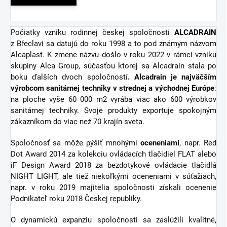
Počiatky vzniku rodinnej českej spoločnosti
ALCADRAIN
z Břeclavi sa datujú do roku 1998 a to pod známym názvom
Alcaplast. K zmene názvu došlo v roku 2022 v rámci vzniku
skupiny Alca Group, súčasťou ktorej sa Alcadrain stala po
boku ďalších dvoch spoločností
. Alcadrain je najväčším
výrobcom sanitárnej techniky v strednej a východnej Európe
:
na ploche vyše 60 000 m2 vyrába viac ako 600 výrobkov
sanitárnej techniky. Svoje produkty exportuje spokojným
zákazníkom do viac než 70 krajín sveta.
Spoločnosť sa môže pýšiť mnohými
oceneniami
, napr. Red
Dot Award 2014 za kolekciu ovládacích tlačidiel FLAT alebo
iF Design Award 2018 za bezdotykové ovládacie tlačidlá
NIGHT LIGHT, ale tiež niekoľkými oceneniami v súťažiach,
napr. v roku 2019 majitelia spoločnosti získali ocenenie
Podnikateľ roku 2018 Českej republiky.
O dynamickú expanziu spoločnosti sa zaslúžili kvalitné,