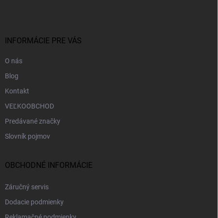
p
ä
t
i
INFORMÁCIE PRE VÁS
e
O nás
Blog
Kontakt
VEĽKOOBCHOD
Predávané značky
Slovník pojmov
OBCHODNÉ INFORMÁCIE
Záručný servis
Dodacie podmienky
Reklamačné podmienky