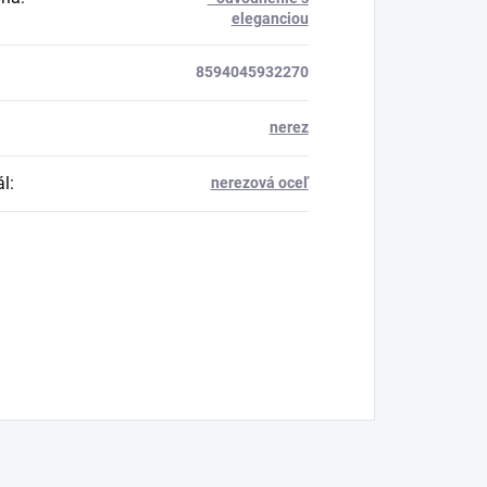
eleganciou
8594045932270
nerez
ál
:
nerezová oceľ