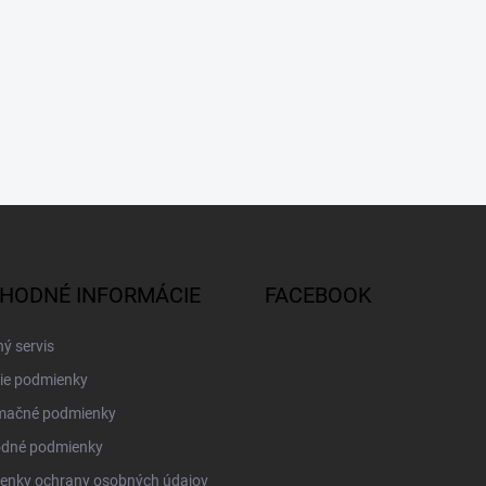
HODNÉ INFORMÁCIE
FACEBOOK
ý servis
ie podmienky
mačné podmienky
dné podmienky
enky ochrany osobných údajov