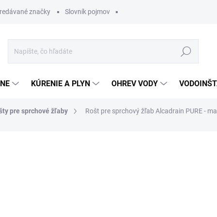
redávané značky
Slovník pojmov
Hľadať
ĽNE
KÚRENIE A PLYN
OHREV VODY
VODOINŠT
šty pre sprchové žľaby
Rošt pre sprchový žľab Alcadrain PURE - m
otenia
69,45 €
45,14 
Jednotková
SKLADOM
cena: