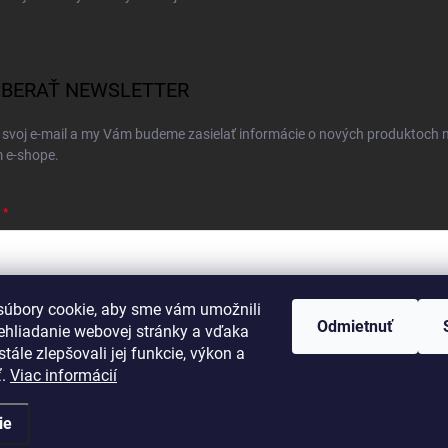
BERAŤ NEWSLETTER
 svoj e-mail a my Vám budeme zasielať informácie o nových produktoch 
 e-shope.
úbory cookie, aby sme vám umožnili
ím e-mailu súhlasíte s
podmienkami ochrany osobných údajov
Odmietnuť
ehliadanie webovej stránky a vďaka
hlásiť sa
tále zlepšovali jej funkcie, výkon a
ť.
Viac informácií
ie