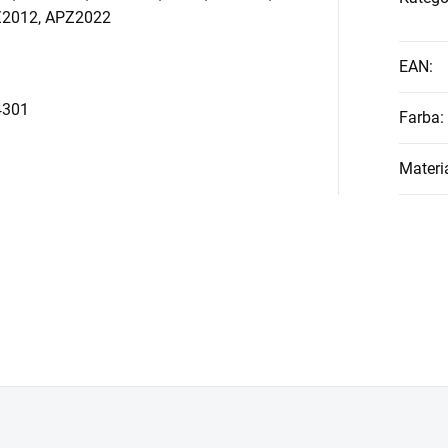
Z2012, APZ2022
EAN
:
.4301
Farba
:
Materi