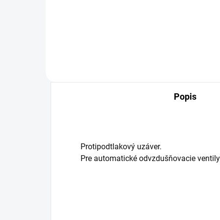
20,02 €
21
Detail
Popis
Protipodtlakový uzáver.
Pre automatické odvzdušňovacie ventily 