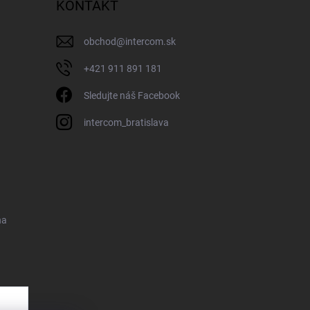
KONTAKT
obchod
@
intercom.sk
+421 911 891 181
Sledujte náš Facebook
intercom_bratislava
na