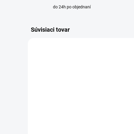
do 24h po objednaní
Súvisiaci tovar
OBVYKLE DO 14 DNÍ
Odvzdušňovací ventil
Od
automatický MINICAL
au
priamy 3/4"M, PN10
pr