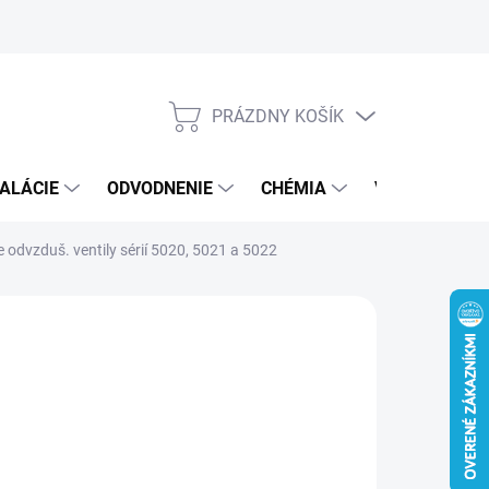
PRÁZDNY KOŠÍK
NÁKUPNÝ
KOŠÍK
ALÁCIE
ODVODNENIE
CHÉMIA
VEREJNÝ SEK
 odvzduš. ventily sérií 5020, 5021 a 5022