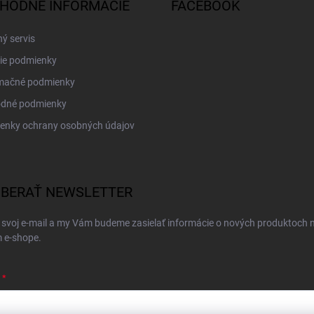
HODNÉ INFORMÁCIE
FACEBOOK
ý servis
ie podmienky
mačné podmienky
dné podmienky
enky ochrany osobných údajov
BERAŤ NEWSLETTER
 svoj e-mail a my Vám budeme zasielať informácie o nových produktoch 
 e-shope.