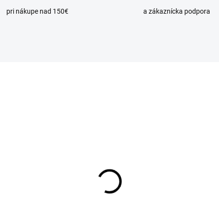
pri nákupe nad 150€
a zákaznícka podpora
SKLADOM
OBVYKLE DO 14
vzdušňovací ventil
Odvzdušňovací ventil
tomatický MINICAL
automatický MINICAL
iamy 1/2"M, PN10
priamy, 3/8"M, PN10