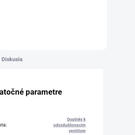
26,56 €
l
Detail
Diskusia
atočné parametre
Doplnky k
ria
:
odvzdušňovacím
ventilom