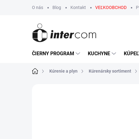
Prejsť
O nás
Blog
Kontakt
VEĽKOOBCHOD
P
na
obsah
ČIERNY PROGRAM
KUCHYNE
KÚPE
Domov
Kúrenie a plyn
Kúrenársky sortiment
Neohodnotené
Podrobnosti hodn