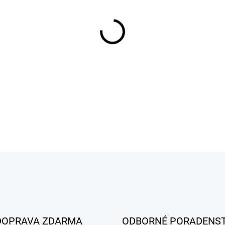
MÔŽEME DORUČIŤ DO:
28.8.2
−
+
DETAILNÉ INFORMÁCIE
DOPRAVA ZDARMA
ODBORNÉ PORADENS