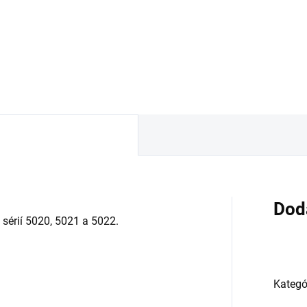
,57 €
20,02 €
Detail
Detai
Dod
sérií 5020, 5021 a 5022.
Kategó