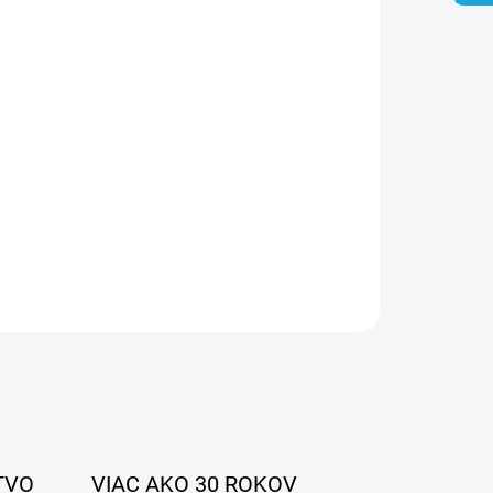
026
MOŽNOSTI DORUČENIA
Pridať do košíka
OPÝTAŤ SA
STRÁŽIŤ
TVO
VIAC AKO 30 ROKOV