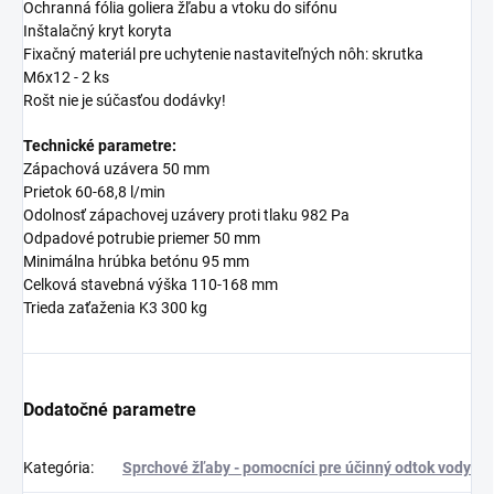
Ochranná fólia goliera žľabu a vtoku do sifónu
Inštalačný kryt koryta
Fixačný materiál pre uchytenie nastaviteľných nôh: skrutka
M6x12 - 2 ks
Rošt nie je súčasťou dodávky!
Technické parametre:
Zápachová uzávera 50 mm
Prietok 60-68,8 l/min
Odolnosť zápachovej uzávery proti tlaku 982 Pa
Odpadové potrubie priemer 50 mm
Minimálna hrúbka betónu 95 mm
Celková stavebná výška 110-168 mm
Trieda zaťaženia K3 300 kg
Dodatočné parametre
Kategória
:
Sprchové žľaby - pomocníci pre účinný odtok vody