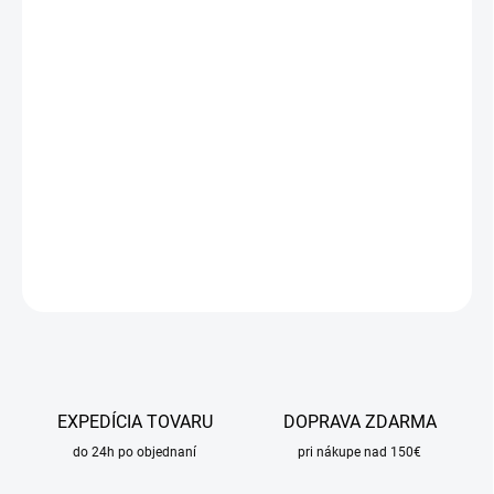
cena:
MÔŽEME
DORUČIŤ DO:
11.8.2026
MOŽNOSTI
DORUČENIA
−
+
Pridať do košíka
DETAILNÉ INFORMÁCIE
OPÝTAŤ SA
STRÁŽIŤ
EXPEDÍCIA TOVARU
DOPRAVA ZDARMA
do 24h po objednaní
pri nákupe nad 150€