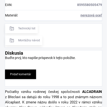
EAN
:
8595580505479
Materiál
:
nerezová oceľ
Technický list
Montážny návod
Diskusia
Buďte prvý, kto napíše príspevok k tejto položke.
Pridať komentár
Počiatky vzniku rodinnej českej spoločnosti
ALCADRAIN
z Břeclavi sa datujú do roku 1998 a to pod známym názvom
Alcaplast. K zmene názvu došlo v roku 2022 v rámci vzniku