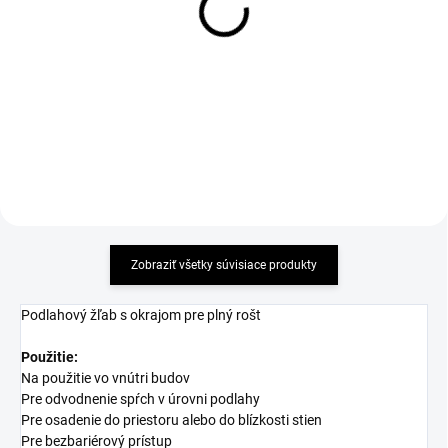
Alcadrain DESIGN - lesklý
Alcadrain DESIGN - matný
nerez - dĺžka 750mm
nerez - dĺžka 750mm
40,82 €
40,82 €
Detail
Detail
Zobraziť všetky súvisiace produkty
Podlahový žľab s okrajom pre plný rošt
Použitie:
Na použitie vo vnútri budov
Pre odvodnenie spŕch v úrovni podlahy
Pre osadenie do priestoru alebo do blízkosti stien
Pre bezbariérový prístup