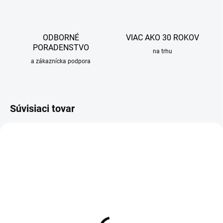
ODBORNÉ
VIAC AKO 30 ROKOV
PORADENSTVO
na trhu
a zákaznícka podpora
Súvisiaci tovar
OBVYKLE 1-5 DNÍ
OBVYKLE 1-5 DNÍ
Rošt pre sprchový žľab
Rošt pre sprchový žľab