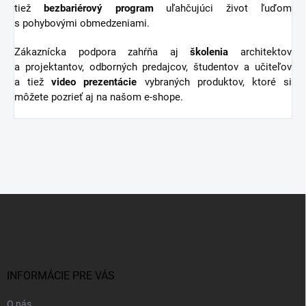
tiež
bezbariérový
program
uľahčujúci život ľuďom
s pohybovými obmedzeniami.
Zákaznícka podpora zahŕňa aj
školenia
architektov
a projektantov, odborných predajcov, študentov a učiteľov
a tiež
video
prezentácie
vybraných produktov, ktoré si
môžete pozrieť aj na našom e-shope.
Z
á
p
ä
t
i
INFORMÁCIE PRE VÁS
e
O nás