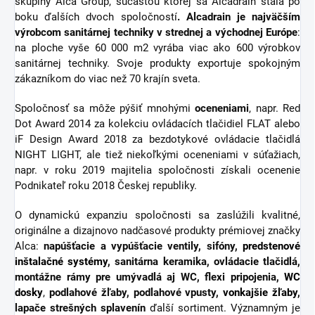
skupiny Alca Group, súčasťou ktorej sa Alcadrain stala po
boku ďalších dvoch spoločností
. Alcadrain je najväčším
výrobcom sanitárnej techniky v strednej a východnej Európe
:
na ploche vyše 60 000 m2 vyrába viac ako 600 výrobkov
sanitárnej techniky. Svoje produkty exportuje spokojným
zákazníkom do viac než 70 krajín sveta.
Spoločnosť sa môže pýšiť mnohými
oceneniami
, napr. Red
Dot Award 2014 za kolekciu ovládacích tlačidiel FLAT alebo
iF Design Award 2018 za bezdotykové ovládacie tlačidlá
NIGHT LIGHT, ale tiež niekoľkými oceneniami v súťažiach,
napr. v roku 2019 majitelia spoločnosti získali ocenenie
Podnikateľ roku 2018 Českej republiky.
O dynamickú expanziu spoločnosti sa zaslúžili kvalitné,
originálne a dizajnovo nadčasové produkty prémiovej značky
Alca:
napúšťacie a vypúšťacie ventily, sifóny,
predstenové
inštalačné systémy
, sanitárna keramika, ovládacie tlačidlá,
montážne rámy pre umývadlá aj WC, flexi pripojenia,
WC
dosky
,
podlahové žľaby, podlahové vpusty,
vonkajšie žľaby
,
lapače strešných splavenín
ďalší sortiment.
Významným je