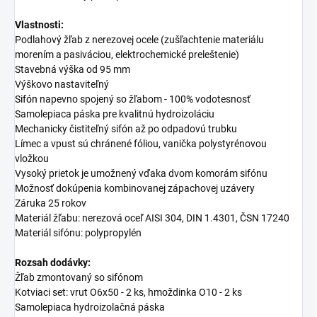
Vlastnosti:
Podlahový žľab z nerezovej ocele (zušľachtenie materiálu
morením a pasiváciou, elektrochemické preleštenie)
Stavebná výška od 95 mm
Výškovo nastaviteľný
Sifón
napevno spojený so žľabom - 100% vodotesnosť
Samolepiaca páska pre kvalitnú hydroizoláciu
Mechanicky čistiteľný sifón až po odpadovú trubku
Límec a vpust sú chránené fóliou, vanička polystyrénovou
vložkou
Vysoký prietok je umožnený vďaka dvom komorám sifónu
Možnosť dokúpenia kombinovanej zápachovej uzávery
Záruka 25 rokov
Materiál žľabu: nerezová oceľ AISI 304, DIN 1.4301, ČSN 17240
Materiál sifónu: polypropylén
Rozsah dodávky:
Žľab zmontovaný so sifónom
Kotviaci set: vrut O6x50 - 2 ks, hmoždinka O10 - 2 ks
Samolepiaca hydroizolačná páska