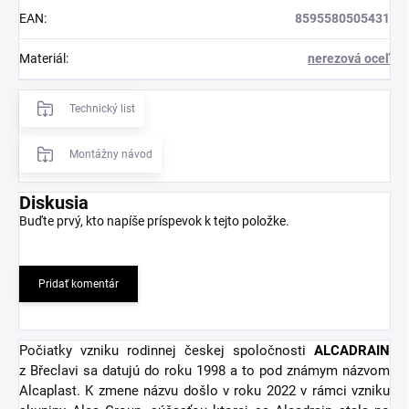
EAN
:
8595580505431
Materiál
:
nerezová oceľ
Technický list
Montážny návod
Diskusia
Buďte prvý, kto napíše príspevok k tejto položke.
Pridať komentár
Počiatky vzniku rodinnej českej spoločnosti
ALCADRAIN
z Břeclavi sa datujú do roku 1998 a to pod známym názvom
Alcaplast. K zmene názvu došlo v roku 2022 v rámci vzniku