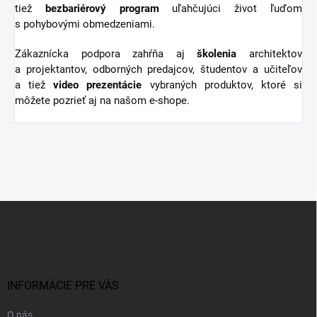
tiež
bezbariérový
program
uľahčujúci život ľuďom
s pohybovými obmedzeniami.
Zákaznícka podpora zahŕňa aj
školenia
architektov
a projektantov, odborných predajcov, študentov a učiteľov
a tiež
video
prezentácie
vybraných produktov, ktoré si
môžete pozrieť aj na našom e-shope.
Z
á
p
ä
t
i
INFORMÁCIE PRE VÁS
e
O nás