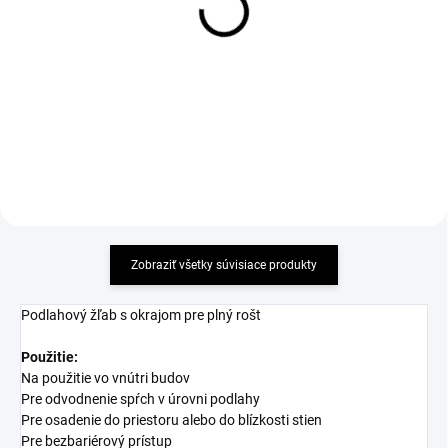
pre sprchový žľab FLOOR
Alcadrain POSH - matný
nerez - dĺžka 550mm
nerez - dĺžka 550mm
56,54 €
108,20 €
Detail
Detail
Zobraziť všetky súvisiace produkty
Podlahový žľab s okrajom pre plný rošt
Použitie:
Na použitie vo vnútri budov
Pre odvodnenie spŕch v úrovni podlahy
Pre osadenie do priestoru alebo do blízkosti stien
Pre bezbariérový prístup