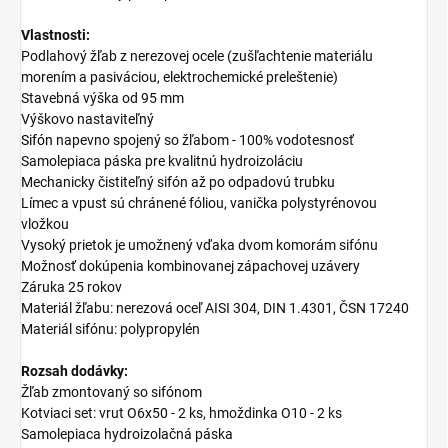
Vlastnosti:
Podlahový žľab z nerezovej ocele (zušľachtenie materiálu
morením a pasiváciou, elektrochemické preleštenie)
Stavebná výška od 95 mm
Výškovo nastaviteľný
Sifón
napevno spojený so žľabom - 100% vodotesnosť
Samolepiaca páska pre kvalitnú hydroizoláciu
Mechanicky čistiteľný sifón až po odpadovú trubku
Límec a vpust sú chránené fóliou, vanička polystyrénovou
vložkou
Vysoký prietok je umožnený vďaka dvom komorám sifónu
Možnosť dokúpenia kombinovanej zápachovej uzávery
Záruka 25 rokov
Materiál žľabu: nerezová oceľ AISI 304, DIN 1.4301, ČSN 17240
Materiál sifónu: polypropylén
Rozsah dodávky:
Žľab zmontovaný so sifónom
Kotviaci set: vrut O6x50 - 2 ks, hmoždinka O10 - 2 ks
Samolepiaca hydroizolačná páska