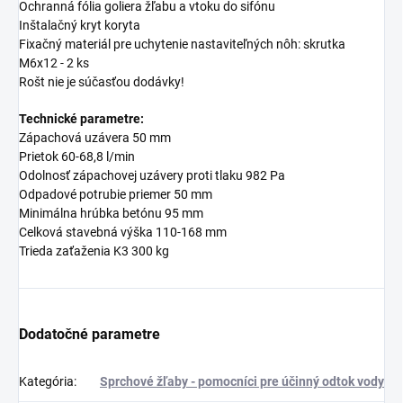
Ochranná fólia goliera žľabu a vtoku do sifónu
Inštalačný kryt koryta
Fixačný materiál pre uchytenie nastaviteľných nôh: skrutka
M6x12 - 2 ks
Rošt nie je súčasťou dodávky!
Technické parametre:
Zápachová uzávera 50 mm
Prietok 60-68,8 l/min
Odolnosť zápachovej uzávery proti tlaku 982 Pa
Odpadové potrubie priemer 50 mm
Minimálna hrúbka betónu 95 mm
Celková stavebná výška 110-168 mm
Trieda zaťaženia K3 300 kg
Dodatočné parametre
Kategória
:
Sprchové žľaby - pomocníci pre účinný odtok vody