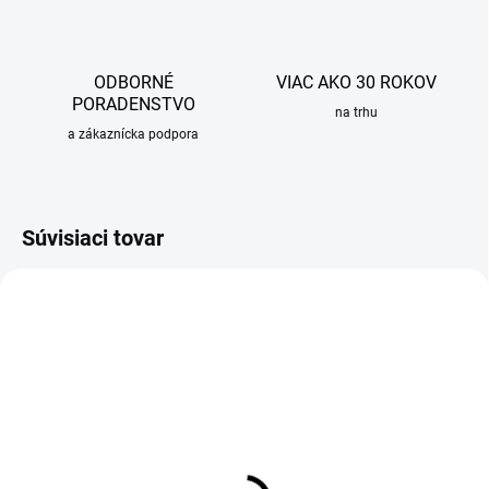
ODBORNÉ
VIAC AKO 30 ROKOV
PORADENSTVO
na trhu
a zákaznícka podpora
Súvisiaci tovar
OBVYKLE 1-5 DNÍ
OBVYKLE 1-5 DNÍ
Rošt pre nalepenie dlažby
Rošt pre sprchový žľab