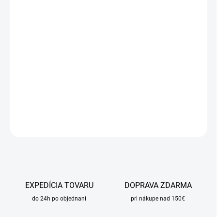
cena:
MÔŽEME
DORUČIŤ DO:
17.8.2026
MOŽNOSTI
DORUČENIA
−
+
Pridať do košíka
DETAILNÉ INFORMÁCIE
OPÝTAŤ SA
STRÁŽIŤ
EXPEDÍCIA TOVARU
DOPRAVA ZDARMA
do 24h po objednaní
pri nákupe nad 150€