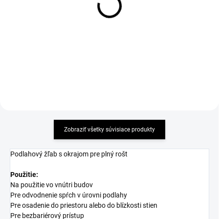
Alcadrain GLASS - biele sklo
Alcadrain GLASS - zelené
- dĺžka 1150mm
sklo - dĺžka 1150mm
107,07 €
102,96 €
Detail
Detail
Zobraziť všetky súvisiace produkty
Podlahový žľab s okrajom pre plný rošt
Použitie:
Na použitie vo vnútri budov
Pre odvodnenie spŕch v úrovni podlahy
Pre osadenie do priestoru alebo do blízkosti stien
Pre bezbariérový prístup