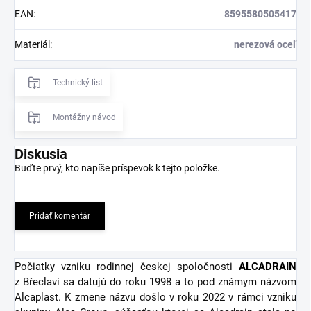
EAN
:
8595580505417
Materiál
:
nerezová oceľ
Technický list
Montážny návod
Diskusia
Buďte prvý, kto napíše príspevok k tejto položke.
Pridať komentár
Počiatky vzniku rodinnej českej spoločnosti
ALCADRAIN
z Břeclavi sa datujú do roku 1998 a to pod známym názvom
Alcaplast. K zmene názvu došlo v roku 2022 v rámci vzniku