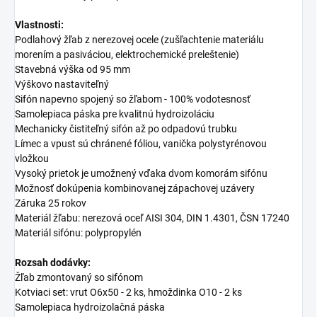
Vlastnosti:
Podlahový žľab z nerezovej ocele (zušľachtenie materiálu
morením a pasiváciou, elektrochemické preleštenie)
Stavebná výška od 95 mm
Výškovo nastaviteľný
Sifón
napevno spojený so žľabom - 100% vodotesnosť
Samolepiaca páska pre kvalitnú hydroizoláciu
Mechanicky čistiteľný sifón až po odpadovú trubku
Límec a vpust sú chránené fóliou, vanička polystyrénovou
vložkou
Vysoký prietok je umožnený vďaka dvom komorám sifónu
Možnosť dokúpenia kombinovanej zápachovej uzávery
Záruka 25 rokov
Materiál žľabu: nerezová oceľ AISI 304, DIN 1.4301, ČSN 17240
Materiál sifónu: polypropylén
Rozsah dodávky:
Žľab zmontovaný so sifónom
Kotviaci set: vrut O6x50 - 2 ks, hmoždinka O10 - 2 ks
Samolepiaca hydroizolačná páska