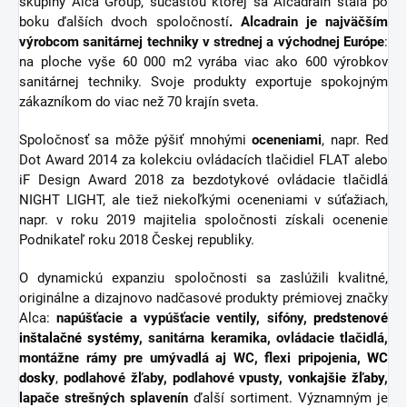
skupiny Alca Group, súčasťou ktorej sa Alcadrain stala po
boku ďalších dvoch spoločností
. Alcadrain je najväčším
výrobcom sanitárnej techniky v strednej a východnej Európe
:
na ploche vyše 60 000 m2 vyrába viac ako 600 výrobkov
sanitárnej techniky. Svoje produkty exportuje spokojným
zákazníkom do viac než 70 krajín sveta.
Spoločnosť sa môže pýšiť mnohými
oceneniami
, napr. Red
Dot Award 2014 za kolekciu ovládacích tlačidiel FLAT alebo
iF Design Award 2018 za bezdotykové ovládacie tlačidlá
NIGHT LIGHT, ale tiež niekoľkými oceneniami v súťažiach,
napr. v roku 2019 majitelia spoločnosti získali ocenenie
Podnikateľ roku 2018 Českej republiky.
O dynamickú expanziu spoločnosti sa zaslúžili kvalitné,
originálne a dizajnovo nadčasové produkty prémiovej značky
Alca:
napúšťacie a vypúšťacie ventily, sifóny,
predstenové
inštalačné systémy
, sanitárna keramika, ovládacie tlačidlá,
montážne rámy pre umývadlá aj WC, flexi pripojenia,
WC
dosky
,
podlahové žľaby, podlahové vpusty,
vonkajšie žľaby
,
lapače strešných splavenín
ďalší sortiment.
Významným je