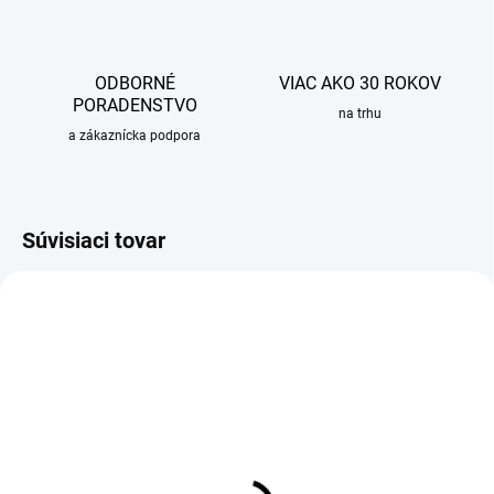
ODBORNÉ
VIAC AKO 30 ROKOV
PORADENSTVO
na trhu
a zákaznícka podpora
Súvisiaci tovar
OBVYKLE 1-5 DNÍ
OBVYKLE 1-5 DNÍ
Rošt pre sprchový žľab
Rošt pre sprchový žľab