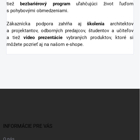
tiež
bezbariérový
program
uľahčujúci život ľuďom
s pohybovými obmedzeniami.
Zákaznícka podpora zahŕňa aj
školenia
architektov
a projektantov, odborných predajcov, študentov a učiteľov
a tiež
video
prezentácie
vybraných produktov, ktoré si
môžete pozrieť aj na našom e-shope.
Z
á
p
ä
t
i
INFORMÁCIE PRE VÁS
e
O nás