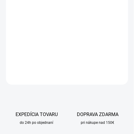
cena:
MÔŽEME
DORUČIŤ DO:
17.8.2026
MOŽNOSTI
DORUČENIA
−
+
Pridať do košíka
DETAILNÉ INFORMÁCIE
OPÝTAŤ SA
STRÁŽIŤ
EXPEDÍCIA TOVARU
DOPRAVA ZDARMA
do 24h po objednaní
pri nákupe nad 150€