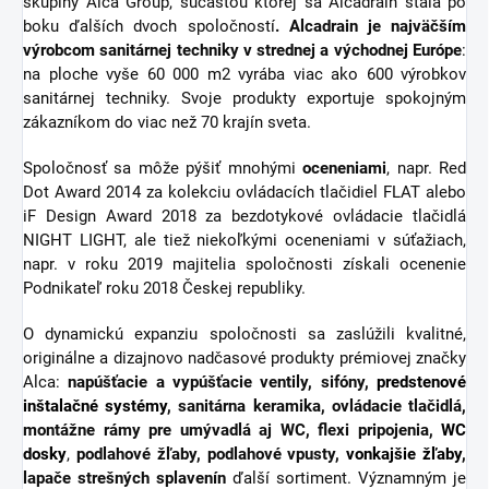
skupiny Alca Group, súčasťou ktorej sa Alcadrain stala po
boku ďalších dvoch spoločností
. Alcadrain je najväčším
výrobcom sanitárnej techniky v strednej a východnej Európe
:
na ploche vyše 60 000 m2 vyrába viac ako 600 výrobkov
sanitárnej techniky. Svoje produkty exportuje spokojným
zákazníkom do viac než 70 krajín sveta.
Spoločnosť sa môže pýšiť mnohými
oceneniami
, napr. Red
Dot Award 2014 za kolekciu ovládacích tlačidiel FLAT alebo
iF Design Award 2018 za bezdotykové ovládacie tlačidlá
NIGHT LIGHT, ale tiež niekoľkými oceneniami v súťažiach,
napr. v roku 2019 majitelia spoločnosti získali ocenenie
Podnikateľ roku 2018 Českej republiky.
O dynamickú expanziu spoločnosti sa zaslúžili kvalitné,
originálne a dizajnovo nadčasové produkty prémiovej značky
Alca:
napúšťacie a vypúšťacie ventily, sifóny,
predstenové
inštalačné systémy
, sanitárna keramika, ovládacie tlačidlá,
montážne rámy pre umývadlá aj WC, flexi pripojenia,
WC
dosky
,
podlahové žľaby, podlahové vpusty,
vonkajšie žľaby
,
lapače strešných splavenín
ďalší sortiment.
Významným je