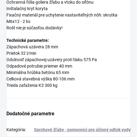
Ochranná fólia goliera žľabu a vtoku do sifónu
Inštalačný kryt koryta
Fixačný materiál pre uchytenie nastaviteľných nôh: skrutka
M6x12 - 2 ks
Rošt nie je súčasťou dodávky!
Technické parametre:
Zápachová uzávera 28 mm
Prietok 32 l/min
Odolnosť zápachovej uzávery proti tlaku 575 Pa
Odpadové potrubie priemer 40 mm
Minimálna hrúbka betónu 65 mm
Celková stavebná výška 80-106 mm
Trieda zaťaženia K3 300 kg
Dodatočné parametre
Kategória
:
Sprchové žľaby - pomocníci pre účinný odtok vody