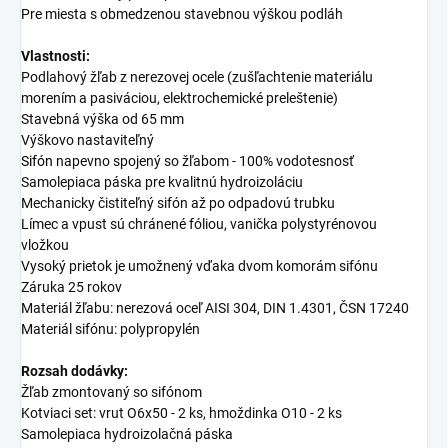
Pre miesta s obmedzenou stavebnou výškou podláh
Vlastnosti:
Podlahový žľab z nerezovej ocele (zušľachtenie materiálu
morením a pasiváciou, elektrochemické preleštenie)
Stavebná výška od 65 mm
Výškovo nastaviteľný
Sifón
napevno spojený so žľabom - 100% vodotesnosť
Samolepiaca páska pre kvalitnú hydroizoláciu
Mechanicky čistiteľný sifón až po odpadovú trubku
Límec a vpust sú chránené fóliou, vanička polystyrénovou
vložkou
Vysoký prietok je umožnený vďaka dvom komorám sifónu
Záruka 25 rokov
Materiál žľabu: nerezová oceľ AISI 304, DIN 1.4301, ČSN 17240
Materiál sifónu: polypropylén
Rozsah dodávky:
Žľab zmontovaný so sifónom
Kotviaci set: vrut O6x50 - 2 ks, hmoždinka O10 - 2 ks
Samolepiaca hydroizolačná páska