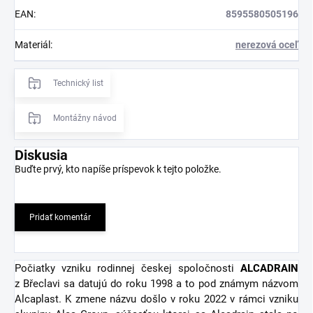
EAN
:
8595580505196
Materiál
:
nerezová oceľ
Technický list
Montážny návod
Diskusia
Buďte prvý, kto napíše príspevok k tejto položke.
Pridať komentár
Počiatky vzniku rodinnej českej spoločnosti
ALCADRAIN
z Břeclavi sa datujú do roku 1998 a to pod známym názvom
Alcaplast. K zmene názvu došlo v roku 2022 v rámci vzniku