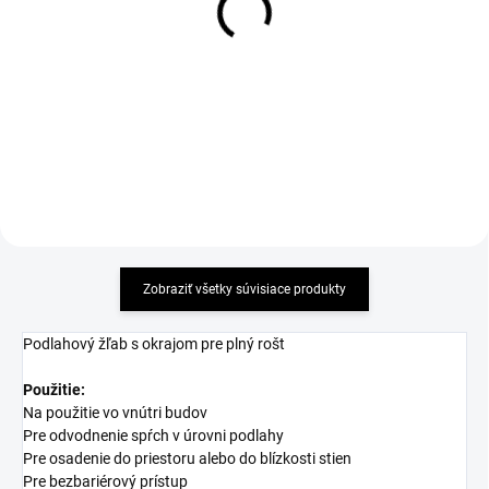
Alcadrain DESIGN - lesklý
Alcadrain DESIGN - matný
nerez - dĺžka 750mm
nerez - dĺžka 750mm
40,82 €
40,82 €
Detail
Detail
Zobraziť všetky súvisiace produkty
Podlahový žľab s okrajom pre plný rošt
Použitie:
Na použitie vo vnútri budov
Pre odvodnenie spŕch v úrovni podlahy
Pre osadenie do priestoru alebo do blízkosti stien
Pre bezbariérový prístup