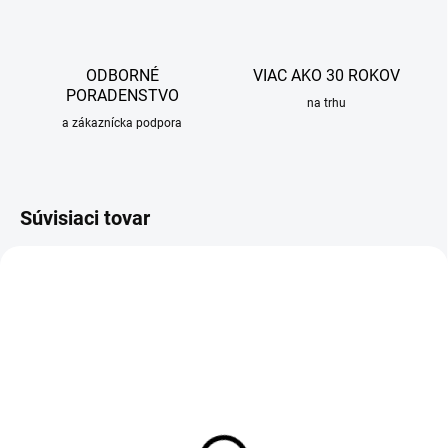
ODBORNÉ
VIAC AKO 30 ROKOV
PORADENSTVO
na trhu
a zákaznícka podpora
Súvisiaci tovar
OBVYKLE 1-5 DNÍ
OBVYKLE 1-5 DNÍ
Rošt pre sprchový žľab
Rošt pre sprchový žľab