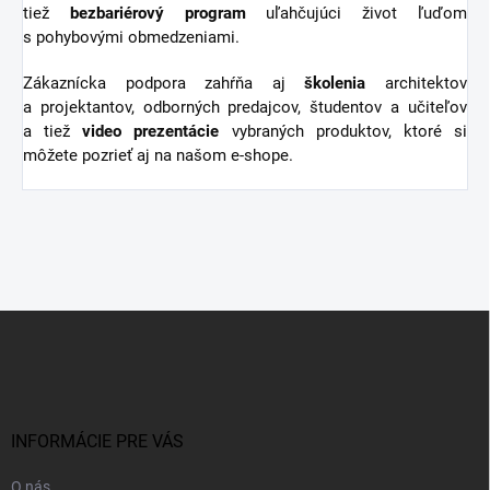
tiež
bezbariérový
program
uľahčujúci život ľuďom
s pohybovými obmedzeniami.
Zákaznícka podpora zahŕňa aj
školenia
architektov
a projektantov, odborných predajcov, študentov a učiteľov
a tiež
video
prezentácie
vybraných produktov, ktoré si
môžete pozrieť aj na našom e-shope.
Z
á
p
ä
t
i
INFORMÁCIE PRE VÁS
e
O nás