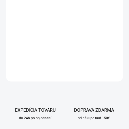
cena:
MÔŽEME
DORUČIŤ DO:
11.8.2026
MOŽNOSTI
DORUČENIA
−
+
Pridať do košíka
DETAILNÉ INFORMÁCIE
OPÝTAŤ SA
STRÁŽIŤ
EXPEDÍCIA TOVARU
DOPRAVA ZDARMA
do 24h po objednaní
pri nákupe nad 150€