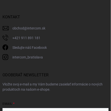
KONTAKT
obchod
@
intercom.sk
+421 911 891 181
Sledujte náš Facebook
intercom_bratislava
ODOBERAŤ NEWSLETTER
Vložte svoj e-mail a my Vám budeme zasielať informácie o nových
produktoch na našom e-shope.
EMAIL