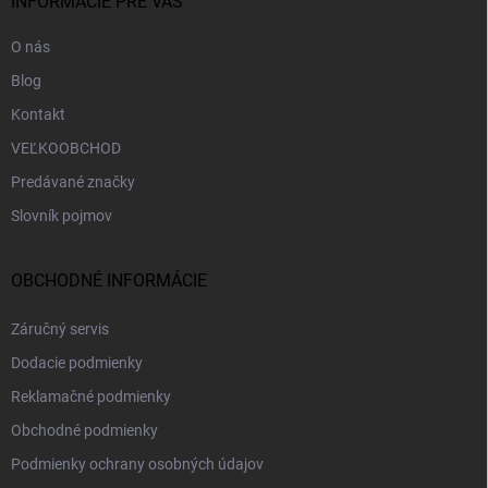
i
INFORMÁCIE PRE VÁS
e
O nás
Blog
Kontakt
VEĽKOOBCHOD
Predávané značky
Slovník pojmov
OBCHODNÉ INFORMÁCIE
Záručný servis
Dodacie podmienky
Reklamačné podmienky
Obchodné podmienky
Podmienky ochrany osobných údajov