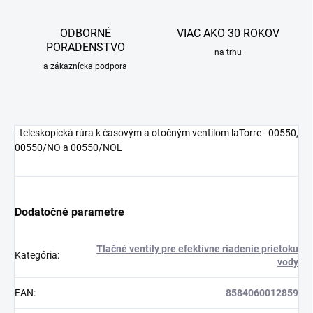
ODBORNÉ
VIAC AKO 30 ROKOV
PORADENSTVO
na trhu
a zákaznícka podpora
- teleskopická rúra k časovým a otočným ventilom laTorre - 00550,
00550/NO a 00550/NOL
Dodatočné parametre
Tlačné ventily pre efektívne riadenie prietoku
Kategória
:
vody
EAN
:
8584060012859