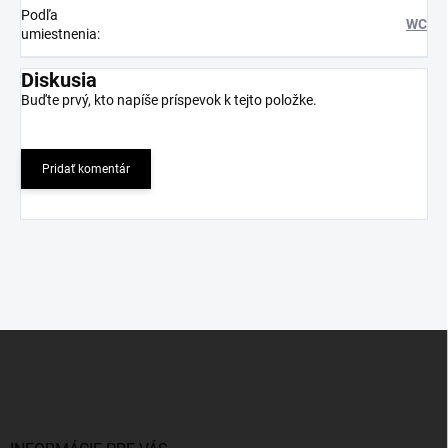
Podľa
WC
umiestnenia
:
Diskusia
Buďte prvý, kto napíše príspevok k tejto položke.
Pridať komentár
Z
á
p
ä
t