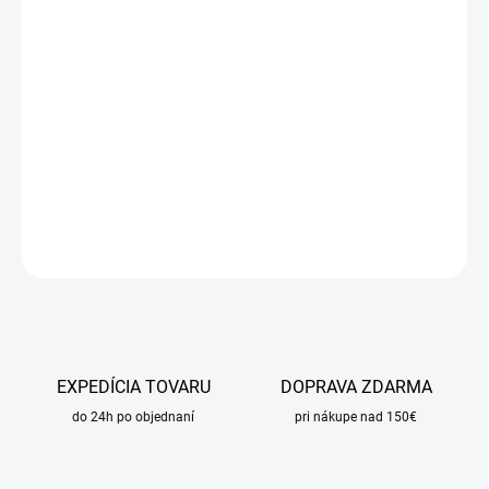
DORUČIŤ DO:
12.8.2026
MOŽNOSTI
DORUČENIA
−
+
Pridať do košíka
DETAILNÉ INFORMÁCIE
OPÝTAŤ SA
STRÁŽIŤ
EXPEDÍCIA TOVARU
DOPRAVA ZDARMA
do 24h po objednaní
pri nákupe nad 150€