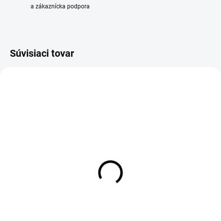
a zákaznícka podpora
Súvisiaci tovar
VÝPREDAJ
VÝPREDAJ
SKLADOM
SKLADOM
Prípojná flexi hadica pre
Prípojná flexi hadica pre
plyn WS-CE R1/2(T)-G1/2
plyn WS-CE R1/2(T)-G1/2
MF, dĺžka 50cm
MF, dĺžka 75cm
15,67 €
17,44 €
Detail
Detail