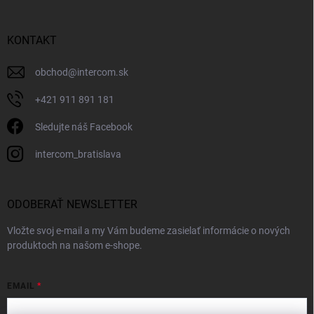
KONTAKT
obchod
@
intercom.sk
+421 911 891 181
Sledujte náš Facebook
intercom_bratislava
ODOBERAŤ NEWSLETTER
Vložte svoj e-mail a my Vám budeme zasielať informácie o nových
produktoch na našom e-shope.
EMAIL