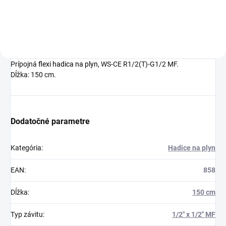
Prípojná
flexi hadica na plyn
, WS-CE R1/2(T)-G1/2 MF.
Dĺžka: 150 cm.
Dodatočné parametre
Kategória
:
Hadice na plyn
EAN
:
858
Dĺžka
:
150 cm
Typ závitu
:
1/2" x 1/2" MF