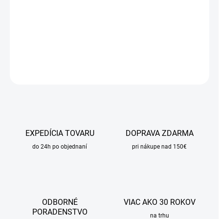
−
+
Pridať do košíka
DETAILNÉ INFORMÁCIE
OPÝTAŤ SA
STRÁŽIŤ
EXPEDÍCIA TOVARU
DOPRAVA ZDARMA
do 24h po objednaní
pri nákupe nad 150€
ODBORNÉ
VIAC AKO 30 ROKOV
PORADENSTVO
na trhu