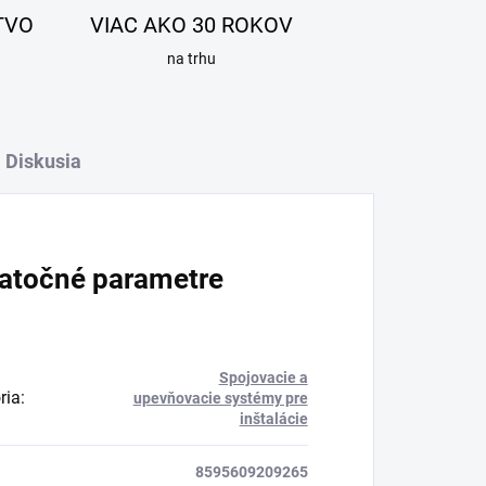
TVO
VIAC AKO 30 ROKOV
na trhu
Diskusia
atočné parametre
Spojovacie a
ria
:
upevňovacie systémy pre
inštalácie
8595609209265