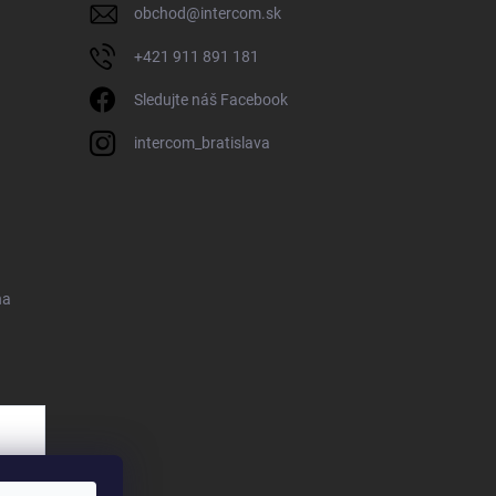
obchod
@
intercom.sk
+421 911 891 181
Sledujte náš Facebook
intercom_bratislava
na