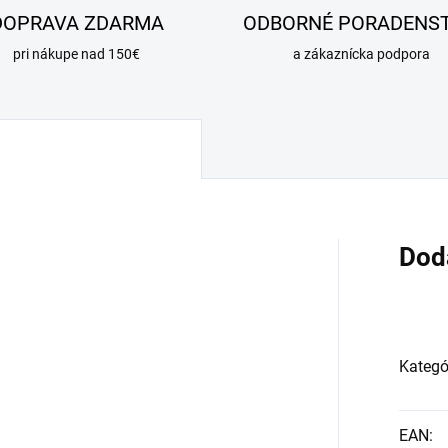
DOPRAVA ZDARMA
ODBORNÉ PORADENS
pri nákupe nad 150€
a zákaznícka podpora
Dod
Kategó
EAN
: