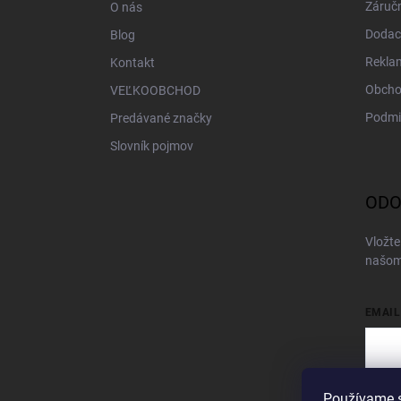
Záručn
O nás
e
Dodac
Blog
Rekla
Kontakt
Obcho
VEĽKOOBCHOD
Podmi
Predávané značky
Slovník pojmov
ODO
Vložte
našom
EMAIL
Používame s
Vložen