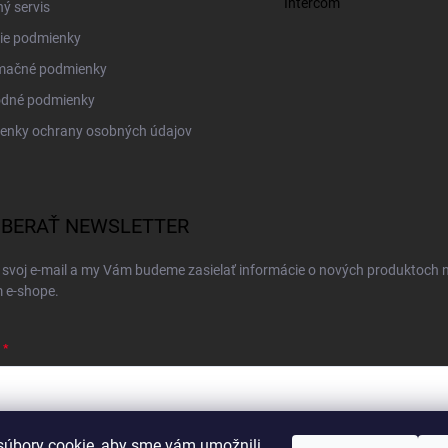
Intercom
ý servis
ie podmienky
mačné podmienky
dné podmienky
enky ochrany osobných údajov
BERAŤ NEWSLETTER
 svoj e-mail a my Vám budeme zasielať informácie o nových produktoch 
 e-shope.
úbory cookie, aby sme vám umožnili
ím e-mailu súhlasíte s
podmienkami ochrany osobných údajov