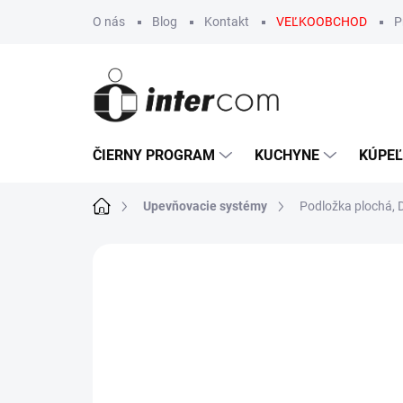
Prejsť
O nás
Blog
Kontakt
VEĽKOOBCHOD
P
na
obsah
ČIERNY PROGRAM
KUCHYNE
KÚPE
Domov
Upevňovacie systémy
Podložka plochá, 
Neohodnotené
Podrobnosti hodn
VÝPREDAJ