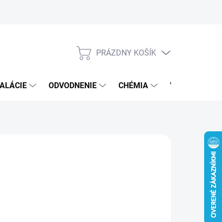
PRÁZDNY KOŠÍK
NÁKUPNÝ
KOŠÍK
ALÁCIE
ODVODNENIE
CHÉMIA
VEREJNÝ SEK