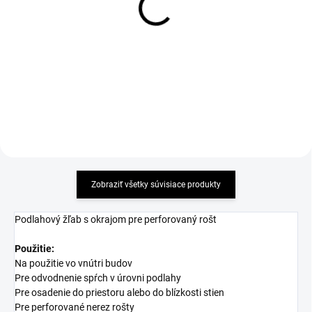
Alcadrain LINE - matný
zápachových uzávierok pre
nerez - dĺžka 1150mm
nerezové žľaby
51,62 €
11,08 €
Detail
Detail
Zobraziť všetky súvisiace produkty
Podlahový žľab s okrajom pre perforovaný rošt
Použitie:
Na použitie vo vnútri budov
Pre odvodnenie spŕch v úrovni podlahy
Pre osadenie do priestoru alebo do blízkosti stien
Pre perforované nerez rošty