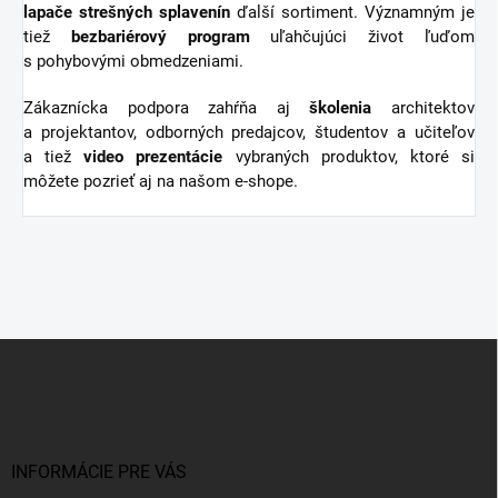
lapače strešných splavenín
ďalší sortiment.
Významným je
tiež
bezbariérový
program
uľahčujúci život ľuďom
s pohybovými obmedzeniami.
Zákaznícka podpora zahŕňa aj
školenia
architektov
a projektantov, odborných predajcov, študentov a učiteľov
a tiež
video
prezentácie
vybraných produktov, ktoré si
môžete pozrieť aj na našom e-shope.
Z
á
p
ä
t
i
INFORMÁCIE PRE VÁS
e