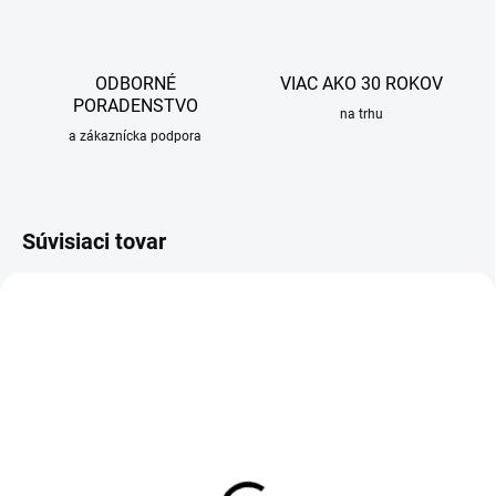
ODBORNÉ
VIAC AKO 30 ROKOV
PORADENSTVO
na trhu
a zákaznícka podpora
Súvisiaci tovar
SKLADOM
OBVYKLE 1-5 DNÍ
Rošt pre sprchový žľab
Sada kombinovaných