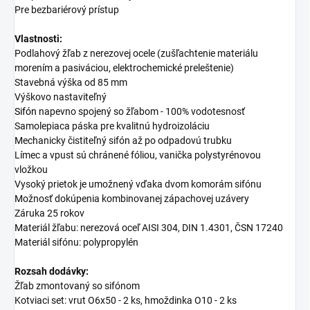
Pre bezbariérový prístup
Vlastnosti:
Podlahový žľab z nerezovej ocele (zušľachtenie materiálu
morením a pasiváciou, elektrochemické preleštenie)
Stavebná výška od 85 mm
Výškovo nastaviteľný
Sifón
napevno spojený so žľabom - 100% vodotesnosť
Samolepiaca páska pre kvalitnú hydroizoláciu
Mechanicky čistiteľný sifón až po odpadovú trubku
Límec a vpust sú chránené fóliou, vanička polystyrénovou
vložkou
Vysoký prietok je umožnený vďaka dvom komorám sifónu
Možnosť dokúpenia kombinovanej zápachovej uzávery
Záruka 25 rokov
Materiál žľabu: nerezová oceľ AISI 304, DIN 1.4301, ČSN 17240
Materiál sifónu: polypropylén
Rozsah dodávky:
Žľab zmontovaný so sifónom
Kotviaci set: vrut O6x50 - 2 ks, hmoždinka O10 - 2 ks