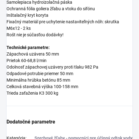
Samolepiaca hydroizolačná páska
Ochranná fólia goliera žľabu a vtoku do sifónu
Inštalačný kryt koryta
Fixačný materiál pre uchytenie nastaviteľných nôh: skrutka
M6x12 - 2 ks
Rošt nie je súčasťou dodávky!
Technické parametre:
Zápachová uzávera 50 mm
Prietok 60-68,8 l/min
Odolnosť zápachovej uzávery proti tlaku 982 Pa
Odpadové potrubie priemer 50 mm
Minimálna hrúbka betónu 85 mm
Celková stavebná výška 100-158 mm
Trieda zaťaženia K3 300 kg
Dodatočné parametre
Kategória
:
Sprchové žľaby - pomocníci pre účinný odtok vody