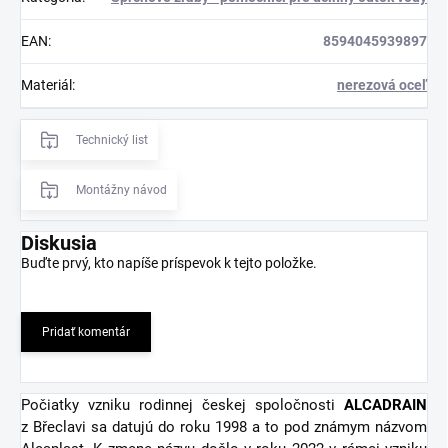
EAN
:
8594045939897
Materiál
:
nerezová oceľ
Technický list
Montážny návod
Diskusia
Buďte prvý, kto napíše príspevok k tejto položke.
Pridať komentár
Počiatky vzniku rodinnej českej spoločnosti
ALCADRAIN
z Břeclavi sa datujú do roku 1998 a to pod známym názvom