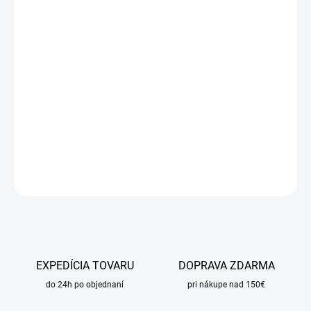
cena:
MÔŽEME
DORUČIŤ DO:
10.8.2026
MOŽNOSTI
DORUČENIA
−
+
Pridať do košíka
DETAILNÉ INFORMÁCIE
OPÝTAŤ SA
STRÁŽIŤ
EXPEDÍCIA TOVARU
DOPRAVA ZDARMA
do 24h po objednaní
pri nákupe nad 150€