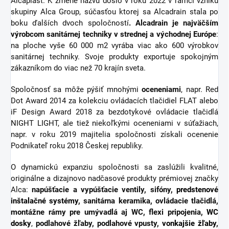
Alcaplast. K zmene názvu došlo v roku 2022 v rámci vzniku
skupiny Alca Group, súčasťou ktorej sa Alcadrain stala po
boku ďalších dvoch spoločností
. Alcadrain je najväčším
výrobcom sanitárnej techniky v strednej a východnej Európe
:
na ploche vyše 60 000 m2 vyrába viac ako 600 výrobkov
sanitárnej techniky. Svoje produkty exportuje spokojným
zákazníkom do viac než 70 krajín sveta.
Spoločnosť sa môže pýšiť mnohými
oceneniami
, napr. Red
Dot Award 2014 za kolekciu ovládacích tlačidiel FLAT alebo
iF Design Award 2018 za bezdotykové ovládacie tlačidlá
NIGHT LIGHT, ale tiež niekoľkými oceneniami v súťažiach,
napr. v roku 2019 majitelia spoločnosti získali ocenenie
Podnikateľ roku 2018 Českej republiky.
O dynamickú expanziu spoločnosti sa zaslúžili kvalitné,
originálne a dizajnovo nadčasové produkty prémiovej značky
Alca:
napúšťacie a vypúšťacie ventily, sifóny,
predstenové
inštalačné systémy
, sanitárna keramika, ovládacie tlačidlá,
montážne rámy pre umývadlá aj WC, flexi pripojenia,
WC
dosky
,
podlahové žľaby, podlahové vpusty,
vonkajšie žľaby
,