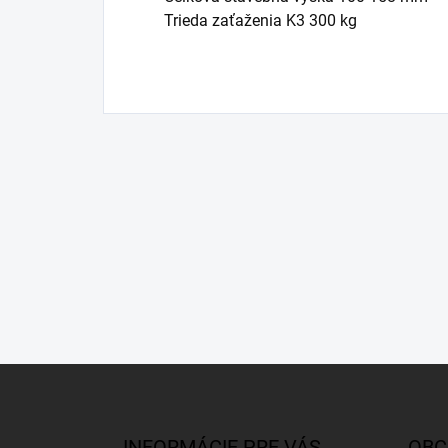
Trieda zaťaženia K3 300 kg
Z
á
p
ä
INFORMÁCIE PRE VÁS
OBC