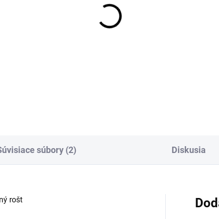
SKLADOM
OBVYKLE 1-5
t pre sprchový žľab
Rošt pre sprchový žľab
adrain LINE - matný
Alcadrain DREAM - les
rez - dĺžka 1050mm
nerez - dĺžka 1050mm
,47 €
47,58 €
Detail
Detai
Súvisiace súbory (2)
Diskusia
ný rošt
Dod