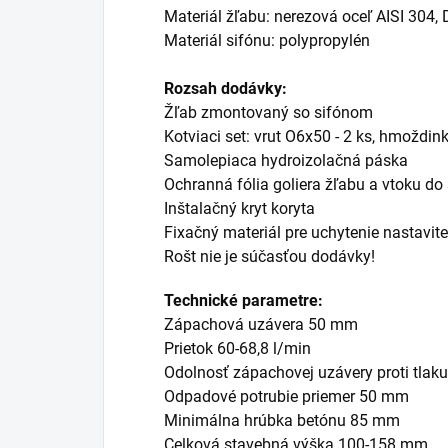
Materiál žľabu: nerezová oceľ AISI 304,
Materiál sifónu: polypropylén
Rozsah dodávky:
Žľab zmontovaný so sifónom
Kotviaci set: vrut O6x50 - 2 ks, hmoždin
Samolepiaca hydroizolačná páska
Ochranná fólia goliera žľabu a vtoku do
Inštalačný kryt koryta
Fixačný materiál pre uchytenie nastavit
Rošt nie je súčasťou dodávky!
Technické parametre:
Zápachová uzávera 50 mm
Prietok 60-68,8 l/min
Odolnosť zápachovej uzávery proti tlak
Odpadové potrubie priemer 50 mm
Minimálna hrúbka betónu 85 mm
Celková stavebná výška 100-158 mm