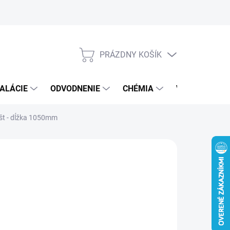
PRÁZDNY KOŠÍK
NÁKUPNÝ
KOŠÍK
ALÁCIE
ODVODNENIE
CHÉMIA
VEREJNÝ SEK
ošt - dĺžka 1050mm
5 €