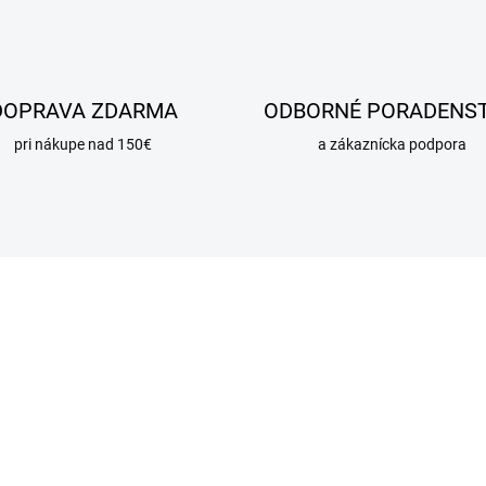
DOPRAVA ZDARMA
ODBORNÉ PORADENS
pri nákupe nad 150€
a zákaznícka podpora