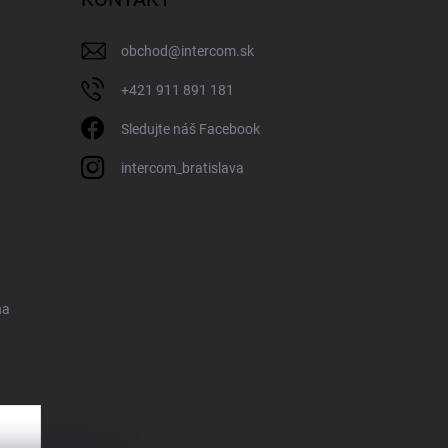
obchod
@
intercom.sk
+421 911 891 181
Sledujte náš Facebook
intercom_bratislava
na