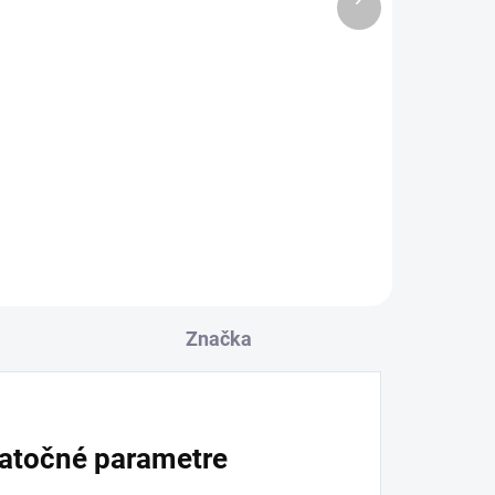
 DNÍ
OBVYKLE 1-5 DNÍ
produkt
Sada kombinovaných
klý
zápachových uzávierok
pre nerezové žľaby
11,08 €
l
Detail
Značka
atočné parametre