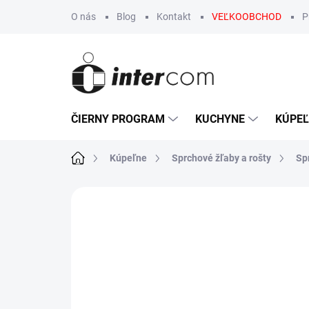
Prejsť
O nás
Blog
Kontakt
VEĽKOOBCHOD
P
na
obsah
ČIERNY PROGRAM
KUCHYNE
KÚPE
Domov
Kúpeľne
Sprchové žľaby a rošty
Sp
Neohodnotené
Podrobnosti hodn