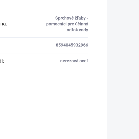
Sprchové žľaby -
ria
:
pomocníci pre účinný
odtok vody
8594045932966
ál
:
nerezová oceľ