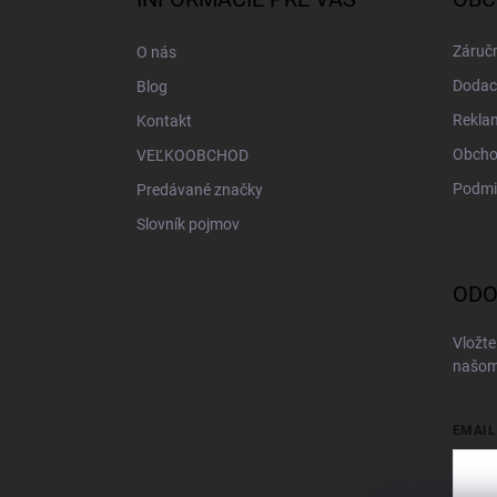
t
i
Záručn
O nás
e
Dodac
Blog
Rekla
Kontakt
Obcho
VEĽKOOBCHOD
Podmi
Predávané značky
Slovník pojmov
ODO
Vložte
našom
EMAIL