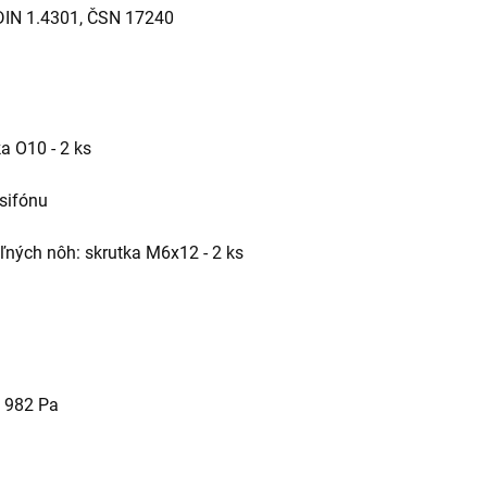
 DIN 1.4301, ČSN 17240
ka O10 - 2 ks
 sifónu
eľných nôh: skrutka M6x12 - 2 ks
u 982 Pa