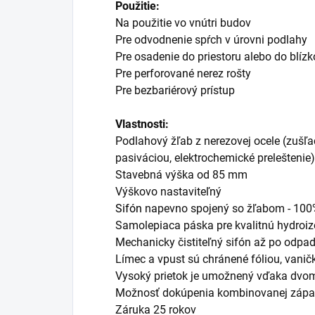
Použitie:
Na použitie vo vnútri budov
Pre odvodnenie spŕch v úrovni podlahy
Pre osadenie do priestoru alebo do blízko
Pre perforované nerez rošty
Pre bezbariérový prístup
Vlastnosti:
Podlahový žľab z nerezovej ocele (zušľ
pasiváciou, elektrochemické preleštenie)
Stavebná výška od 85 mm
Výškovo nastaviteľný
Sifón
napevno spojený so žľabom - 100
Samolepiaca páska pre kvalitnú hydroiz
Mechanicky čistiteľný sifón až po odpa
Límec a vpust sú chránené fóliou, vani
Vysoký prietok je umožnený vďaka dvo
Možnosť dokúpenia kombinovanej zápa
Záruka 25 rokov