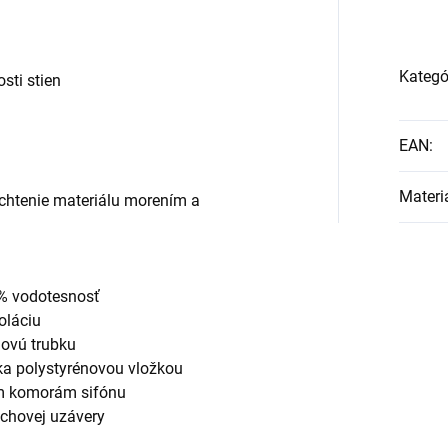
Kategó
sti stien
EAN
:
Materi
achtenie materiálu morením a
% vodotesnosť
oláciu
dovú trubku
čka polystyrénovou vložkou
m komorám sifónu
chovej uzávery