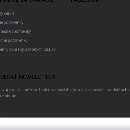
ý servis
ie podmienky
mačné podmienky
dné podmienky
enky ochrany osobných údajov
BERAŤ NEWSLETTER
 svoj e-mail a my Vám budeme zasielať informácie o nových produktoch 
 e-shope.