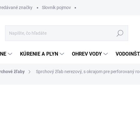
redávané značky
Slovník pojmov
Hľadať
ĽNE
KÚRENIE A PLYN
OHREV VODY
VODOINŠT
rchové žľaby
Sprchový žľab nerezový, s okrajom pre perforovaný r
otenia
310,70 €
201,9
Jednotková
SKLADOM
cena: