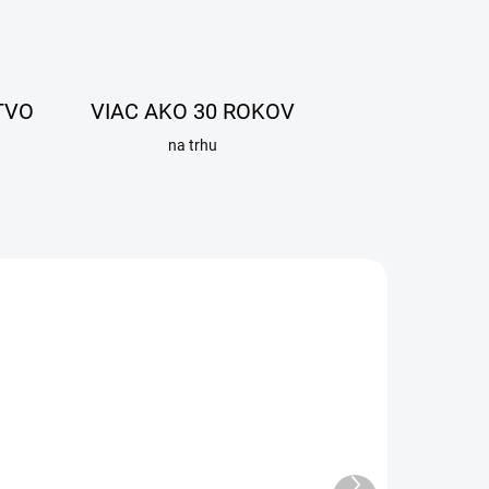
TVO
VIAC AKO 30 ROKOV
na trhu
Ďalší