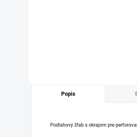
OBVYKLE 1-5 DNÍ
Rošt pre vloženie dlažby
Roš
Alcadrain TILE - dĺžka
Alc
1050mm
ne
72,41 €
49
Detail
Popis
Podlahový žľab s okrajom pre perforova