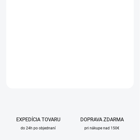
cena:
MÔŽEME
DORUČIŤ DO:
14.8.2026
MOŽNOSTI
DORUČENIA
−
+
Pridať do košíka
DETAILNÉ INFORMÁCIE
OPÝTAŤ SA
STRÁŽIŤ
EXPEDÍCIA TOVARU
DOPRAVA ZDARMA
do 24h po objednaní
pri nákupe nad 150€