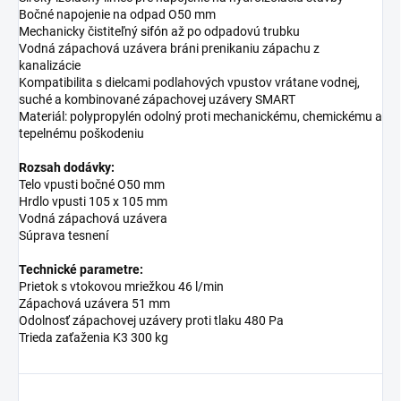
Bočné napojenie na odpad O50 mm
Mechanicky čistiteľný
sifón
až po odpadovú trubku
Vodná zápachová uzávera bráni prenikaniu zápachu z
kanalizácie
Kompatibilita s dielcami podlahových vpustov vrátane vodnej,
suché a kombinované zápachovej uzávery SMART
Materiál: polypropylén odolný proti mechanickému, chemickému a
tepelnému poškodeniu
Rozsah dodávky:
Telo vpusti bočné O50 mm
Hrdlo vpusti 105 x 105 mm
Vodná zápachová uzávera
Súprava tesnení
Technické parametre:
Prietok s vtokovou mriežkou 46 l/min
Zápachová uzávera 51 mm
Odolnosť zápachovej uzávery proti tlaku 480 Pa
Trieda zaťaženia K3 300 kg