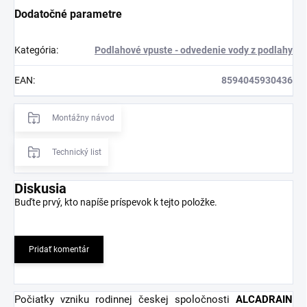
Dodatočné parametre
Kategória
:
Podlahové vpuste - odvedenie vody z podlahy
EAN
:
8594045930436
Montážny návod
Technický list
Diskusia
Buďte prvý, kto napíše príspevok k tejto položke.
Pridať komentár
Počiatky vzniku rodinnej českej spoločnosti
ALCADRAIN