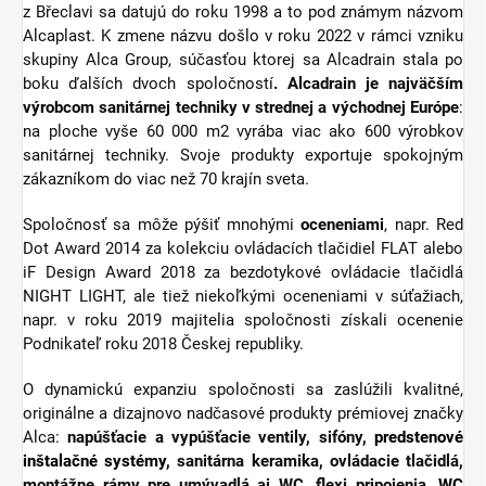
z Břeclavi sa datujú do roku 1998 a to pod známym názvom
Alcaplast. K zmene názvu došlo v roku 2022 v rámci vzniku
skupiny Alca Group, súčasťou ktorej sa Alcadrain stala po
boku ďalších dvoch spoločností
. Alcadrain je najväčším
výrobcom sanitárnej techniky v strednej a východnej Európe
:
na ploche vyše 60 000 m2 vyrába viac ako 600 výrobkov
sanitárnej techniky. Svoje produkty exportuje spokojným
zákazníkom do viac než 70 krajín sveta.
Spoločnosť sa môže pýšiť mnohými
oceneniami
, napr. Red
Dot Award 2014 za kolekciu ovládacích tlačidiel FLAT alebo
iF Design Award 2018 za bezdotykové ovládacie tlačidlá
NIGHT LIGHT, ale tiež niekoľkými oceneniami v súťažiach,
napr. v roku 2019 majitelia spoločnosti získali ocenenie
Podnikateľ roku 2018 Českej republiky.
O dynamickú expanziu spoločnosti sa zaslúžili kvalitné,
originálne a dizajnovo nadčasové produkty prémiovej značky
Alca:
napúšťacie a vypúšťacie ventily, sifóny,
predstenové
inštalačné systémy
, sanitárna keramika, ovládacie tlačidlá,
montážne rámy pre umývadlá aj WC, flexi pripojenia,
WC