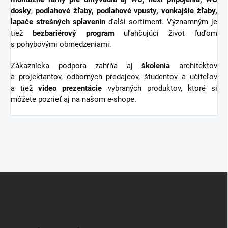
dosky
,
podlahové žľaby, podlahové vpusty,
vonkajšie žľaby
,
lapače strešných splavenín
ďalší sortiment.
Významným je
tiež
bezbariérový
program
uľahčujúci život ľuďom
s pohybovými obmedzeniami.
Zákaznícka podpora zahŕňa aj
školenia
architektov
a projektantov, odborných predajcov, študentov a učiteľov
a tiež
video
prezentácie
vybraných produktov, ktoré si
môžete pozrieť aj na našom e-shope.
Z
á
p
ä
t