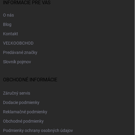
i
INFORMÁCIE PRE VÁS
e
O nás
Blog
Kontakt
VEĽKOOBCHOD
Predávané značky
Slovník pojmov
OBCHODNÉ INFORMÁCIE
Záručný servis
Dodacie podmienky
Reklamačné podmienky
Obchodné podmienky
Podmienky ochrany osobných údajov