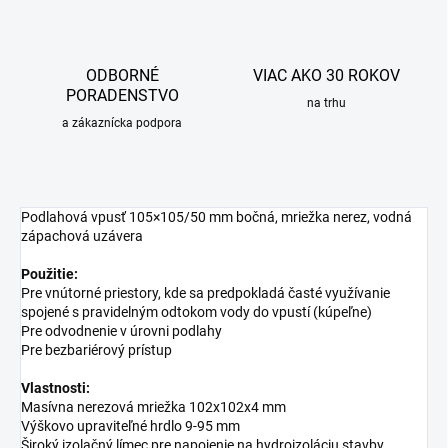
ODBORNÉ
VIAC AKO 30 ROKOV
PORADENSTVO
na trhu
a zákaznícka podpora
Podlahová vpusť 105×105/50 mm bočná, mriežka nerez, vodná
zápachová uzávera
Použitie:
Pre vnútorné priestory, kde sa predpokladá časté využívanie
spojené s pravidelným odtokom vody do vpustí (kúpeľne)
Pre odvodnenie v úrovni podlahy
Pre bezbariérový prístup
Vlastnosti:
Masívna nerezová mriežka 102x102x4 mm
Výškovo upraviteľné hrdlo 9-95 mm
Široký izolačný límec pre napojenie na hydroizoláciu stavby