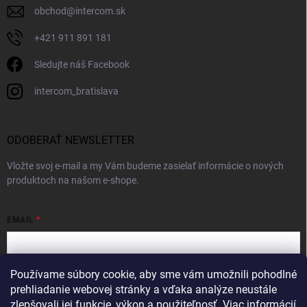
obchod
@
intercom.sk
+421 911 891 181
Sledujte náš Facebook
intercom_bratislava
ODOBERAŤ NEWSLETTER
Vložte svoj e-mail a my Vám budeme zasielať informácie o nových
produktoch na našom e-shope.
EMAIL
Používame súbory cookie, aby sme vám umožnili pohodlné
Vložením e-mailu súhlasíte s
podmienkami ochrany osobných údajov
prehliadanie webovej stránky a vďaka analýze neustále
zlepšovali jej funkcie, výkon a použiteľnosť.
Viac informácií