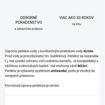
ODBORNÉ
VIAC AKO 30 ROKOV
PORADENSTVO
na trhu
a zákaznícka podpora
Úsporný
perlátor
vody s konštantným prietokom vody
6l/min.
Prúd vody je prevzdušnený tzv. bublinkový. Perlátor sa nezanáša
t.j. má vysokú ochranu voči vodnému kameňu. Je kompatibilný s
väčšinou vodovodných batérií - má vnútorný závit
M22x1
.
Perlátor je vybavený systémom
antivandal
, preto je vhodný do
verejných priestorov.
Povrchová úprava perlátora je chróm.