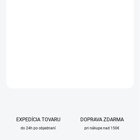
cena:
MÔŽEME
DORUČIŤ DO:
11.8.2026
MOŽNOSTI
DORUČENIA
−
+
Pridať do košíka
DETAILNÉ INFORMÁCIE
OPÝTAŤ SA
STRÁŽIŤ
EXPEDÍCIA TOVARU
DOPRAVA ZDARMA
do 24h po objednaní
pri nákupe nad 150€