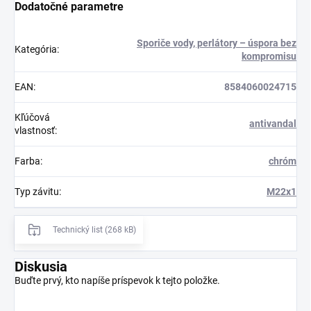
Dodatočné parametre
Sporiče vody, perlátory – úspora bez
Kategória
:
kompromisu
EAN
:
8584060024715
Kľúčová
antivandal
vlastnosť
:
Farba
:
chróm
Typ závitu
:
M22x1
Technický list (268 kB)
Diskusia
Buďte prvý, kto napíše príspevok k tejto položke.