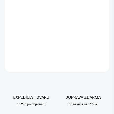
cena:
MÔŽEME
DORUČIŤ DO:
12.8.2026
MOŽNOSTI
DORUČENIA
−
+
Pridať do košíka
DETAILNÉ INFORMÁCIE
OPÝTAŤ SA
STRÁŽIŤ
EXPEDÍCIA TOVARU
DOPRAVA ZDARMA
do 24h po objednaní
pri nákupe nad 150€