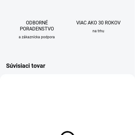
ODBORNÉ
VIAC AKO 30 ROKOV
PORADENSTVO
na trhu
a zákaznícka podpora
Súvisiaci tovar
SKLADOM
Otočný kĺb pre perlátory