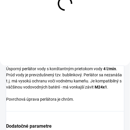
TERLA s vnútorným závitom
24M/24F
3,84 €
Detail
Úsporný
perlátor
vody s konštantným prietokom vody
4 l/min
.
Prúd vody je prevzdušnený tzv. bublinkový. Perlátor sa nezanáša
t.j. má vysokú ochranu voči vodnému kameňu. Je kompatibilný s
väčšinou vodovodných batérií - má vonkajší závit
M24x1
.
Povrchová úprava perlátora je chróm.
Dodatočné parametre