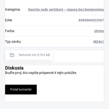
Kategória
:
Sporiče vody, perlátory – úspora bez kompromisu
EAN
:
8584060023367
Farba
:
chróm
Typ závitu
:
M24x1
Technický list (278.6 kB)
Diskusia
Buďte prvý, kto napíše príspevok k tejto položke.
Pridať komentár