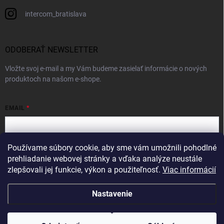
intercom_bratislava
ODOBERAŤ NEWSLETTER
Vložte svoj e-mail a my Vám budeme zasielať informácie o nových
produktoch na našom e-shope.
EMAIL
Používame súbory cookie, aby sme vám umožnili pohodlné
Vložením e-mailu súhlasíte s
podmienkami ochrany osobných údajov
prehliadanie webovej stránky a vďaka analýze neustále
zlepšovali jej funkcie, výkon a použiteľnosť.
Viac informácií
Prihlásiť sa
Nastavenie
Copyright 2026
Intercom
. Všetky práva vyhradené.