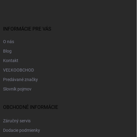
á
p
ä
t
i
INFORMÁCIE PRE VÁS
e
O nás
Blog
Kontakt
VEĽKOOBCHOD
Predávané značky
Slovník pojmov
OBCHODNÉ INFORMÁCIE
Záručný servis
Dodacie podmienky