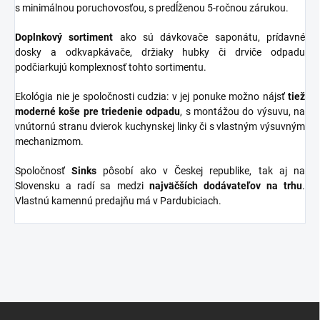
s minimálnou poruchovosťou, s predĺženou 5-ročnou zárukou.
Doplnkový sortiment
ako sú dávkovače saponátu, prídavné
dosky a odkvapkávače, držiaky hubky či drviče odpadu
podčiarkujú komplexnosť tohto sortimentu.
Ekológia nie je spoločnosti cudzia: v jej ponuke možno nájsť
tiež
moderné koše pre triedenie odpadu
, s montážou do výsuvu, na
vnútornú stranu dvierok kuchynskej linky či s vlastným výsuvným
mechanizmom.
Spoločnosť
Sinks
pôsobí ako v Českej republike, tak aj na
Slovensku a radí sa medzi
najväčších dodávateľov na trhu
.
Vlastnú kamennú predajňu má v Pardubiciach.
Z