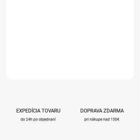
DORUČIŤ DO:
21.8.2026
MOŽNOSTI
DORUČENIA
−
+
Pridať do košíka
DETAILNÉ INFORMÁCIE
OPÝTAŤ SA
STRÁŽIŤ
EXPEDÍCIA TOVARU
DOPRAVA ZDARMA
do 24h po objednaní
pri nákupe nad 150€