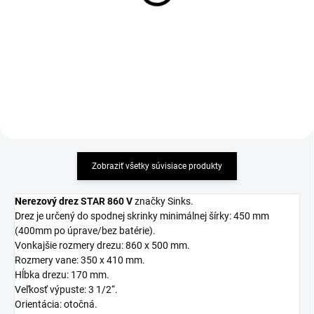
CORNIA
172,15 €
146,19 €
Detail
Detail
Zobraziť všetky súvisiace produkty
Nerezový drez
STAR 860 V
značky Sinks.
Drez
je určený do spodnej skrinky minimálnej šírky: 450 mm
(400mm po úprave/bez batérie).
Vonkajšie rozmery drezu: 860 x 500 mm.
Rozmery vane: 350 x 410 mm.
Hĺbka drezu: 170 mm.
Veľkosť výpuste: 3 1/2“.
Orientácia: otočná.