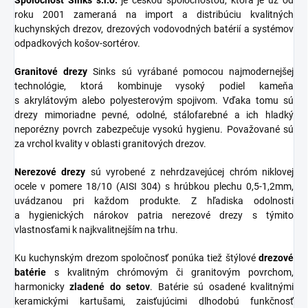
roku 2001 zameraná na import a distribúciu kvalitných
kuchynských drezov, drezových vodovodných batérií a systémov
odpadkových košov-sortérov.
Granitové
drezy
Sinks sú vyrábané pomocou najmodernejšej
technológie, ktorá kombinuje vysoký podiel kameňa
s akrylátovým alebo polyesterovým spojivom. Vďaka tomu sú
drezy mimoriadne pevné, odolné, stálofarebné a ich hladký
neporézny povrch zabezpečuje vysokú hygienu. Považované sú
za vrchol kvality v oblasti granitových drezov.
Nerezové
drezy
sú vyrobené z nehrdzavejúcej chróm niklovej
ocele v pomere 18/10 (AISI 304) s hrúbkou plechu 0,5-1,2mm,
uvádzanou pri každom produkte. Z hľadiska odolnosti
a hygienických nárokov patria nerezové drezy s týmito
vlastnosťami k najkvalitnejším na trhu.
Ku kuchynským drezom spoločnosť ponúka tiež štýlové
drezové
batérie
s kvalitným chrómovým či granitovým povrchom,
harmonicky
zladené do
setov
. Batérie sú osadené kvalitnými
keramickými kartušami, zaisťujúcimi dlhodobú funkčnosť