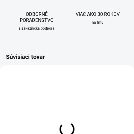
ODBORNÉ
VIAC AKO 30 ROKOV
PORADENSTVO
na trhu
a zákaznícka podpora
Súvisiaci tovar
OBVYKLE 6-10 DNÍ
OBVYKLE 6-10 DNÍ
Nerezový drez Sinks STAR
Nerezový drez Sinks STAR
860 + drezová batéria
860 + drezová batéria ELKA