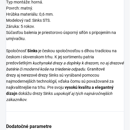
Typ montáže: horná.
Povrch: matný.
Hrúbka materiálu: 0,6 mm.
Modelový rad: Sinks STS.
Záruka: 5 rokov.
Súčasťou balenia je priestorovo úsporný
sifón
s pripojením na
umývačku.
Spoločnosť
Sinks
je českou spoločnosťou s dlhou tradíciou na
českom i slovenskom trhu. K jej sortimentu patria
predovšetkým
kuchynské drezy
a
doplnky k drezom,
no aj
drezové
batérie
či moderné
koše na triedenie odpadu.
Granitové
drezy
aj
nerezové drezy
Sinks sú vyrábané pomocou
najmodernejších technológií, vďaka čomu sú považované za
najkvalitnejšie na trhu. Pre svoju
vysokú kvalitu a elegantný
dizajn
dokážu drezy Sinks
uspokojiť aj tých najnáročnejších
zákazníkov.
Dodatočné parametre