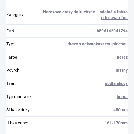
Nerezové drezy do kuchyne – odolné a ľahko
Kategória
:
udržiavateľné
EAN
:
8596142041794
Typ
:
drezy s odkvapkávacou plochou
Farba
:
nerez
Povrch
:
matný
Tvar
:
obdĺžnikový
Typ montáže
:
horná
Šírka skrinky
:
450mm
Hĺbka vane
:
161-170mm