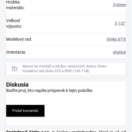
Hrúbka
0,6mm
materiálu
:
Veľkosť
3 1/2“
výpustu
:
Modelový rad
:
Sinks STS
Orientácia
:
otočná
Návod na montáž a údržbu nerezových drezov Sinks -
modelový rad Sinks STS a RODI (145.7 kB)
Diskusia
Buďte prvý, kto napíše príspevok k tejto položke.
Pridať komentár
Spoločnosť Sinks s.r.o
.
je českou spoločnosťou, ktorá je už od