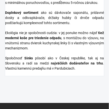
s minimálnou poruchovosťou, s predĺženou 5-ročnou zárukou.
Doplnkový sortiment
ako sú dávkovače saponátu, prídavné
dosky a odkvapkávače, držiaky hubky či drviče odpadu
podčiarkujú komplexnosť tohto sortimentu.
Ekológia nie je spoločnosti cudzia: v jej ponuke možno nájsť
tiež
moderné koše pre triedenie odpadu
, s montážou do výsuvu, na
vnútornú stranu dvierok kuchynskej linky či s vlastným výsuvným
mechanizmom.
Spoločnosť
Sinks
pôsobí ako v Českej republike, tak aj na
Slovensku a radí sa medzi
najväčších dodávateľov na trhu
.
Vlastnú kamennú predajňu má v Pardubiciach.
Z