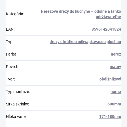
Nerezové drezy do kuchyne – odolné a ľahko
Kategória
:
udržiavateľné
EAN
:
8596142041824
Typ
:
drezy s krátkou odkvapkávacou plochou
Farba
:
nerez
Povrch
:
matný
Tvar
:
obdĺžnikový
Typ montáže
:
horná
Šírka skrinky
:
600mm
Hĺbka vane
:
171-180mm