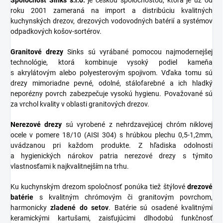
roku 2001 zameraná na import a distribúciu kvalitných
kuchynských drezov, drezových vodovodných batérií a systémov
odpadkových košov-sortérov.
Granitové
drezy
Sinks sú vyrábané pomocou najmodernejšej
technológie, ktorá kombinuje vysoký podiel kameňa
s akrylátovým alebo polyesterovým spojivom. Vďaka tomu sú
drezy mimoriadne pevné, odolné, stálofarebné a ich hladký
neporézny povrch zabezpečuje vysokú hygienu. Považované sú
za vrchol kvality v oblasti granitových drezov.
Nerezové
drezy
sú vyrobené z nehrdzavejúcej chróm niklovej
ocele v pomere 18/10 (AISI 304) s hrúbkou plechu 0,5-1,2mm,
uvádzanou pri každom produkte. Z hľadiska odolnosti
a hygienických nárokov patria nerezové drezy s týmito
vlastnosťami k najkvalitnejším na trhu.
Ku kuchynským drezom spoločnosť ponúka tiež štýlové
drezové
batérie
s kvalitným chrómovým či granitovým povrchom,
harmonicky
zladené do
setov
. Batérie sú osadené kvalitnými
keramickými kartušami, zaisťujúcimi dlhodobú funkčnosť