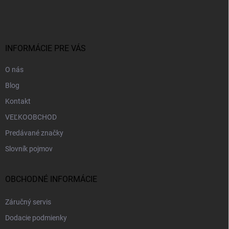
á
p
ä
t
i
INFORMÁCIE PRE VÁS
e
O nás
Blog
Kontakt
VEĽKOOBCHOD
Predávané značky
Slovník pojmov
OBCHODNÉ INFORMÁCIE
Záručný servis
Dodacie podmienky