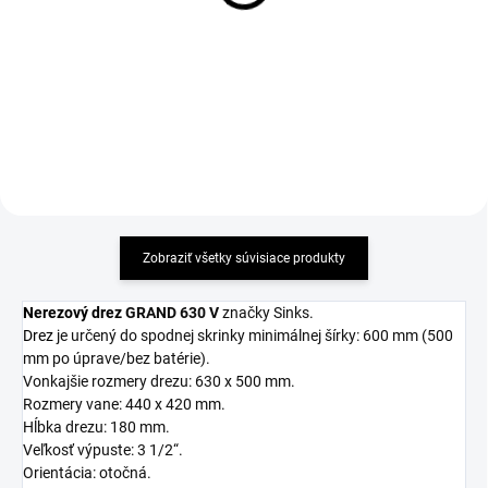
6,17 €
17,52 €
Detail
Detail
Zobraziť všetky súvisiace produkty
Nerezový drez
GRAND 630 V
značky Sinks.
Drez
je u
rčený do spodnej skrinky minimálnej šírky: 600 mm (500
mm po úprave/bez batérie).
Vonkajšie rozmery drezu: 630 x 500 mm.
Rozmery vane: 440 x 420 mm.
Hĺbka drezu: 180 mm.
Veľkosť výpuste: 3 1/2“.
Orientácia: otočná.