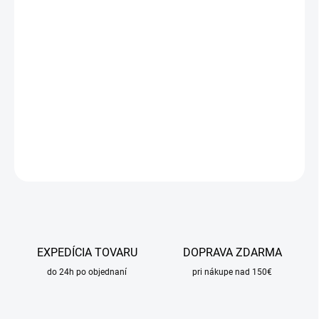
DORUČIŤ DO:
24.8.2026
MOŽNOSTI
DORUČENIA
−
+
Pridať do košíka
DETAILNÉ INFORMÁCIE
OPÝTAŤ SA
STRÁŽIŤ
EXPEDÍCIA TOVARU
DOPRAVA ZDARMA
do 24h po objednaní
pri nákupe nad 150€