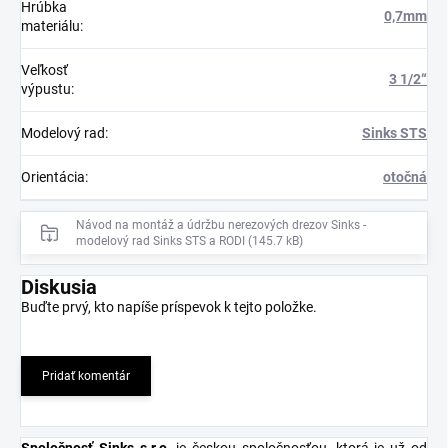
Hrúbka
0,7mm
materiálu
:
Veľkosť
3 1/2“
výpustu
:
Modelový rad
:
Sinks STS
Orientácia
:
otočná
Návod na montáž a údržbu nerezových drezov Sinks -
modelový rad Sinks STS a RODI (145.7 kB)
Diskusia
Buďte prvý, kto napíše príspevok k tejto položke.
Pridať komentár
Spoločnosť Sinks s.r.o
.
je českou spoločnosťou, ktorá je už od