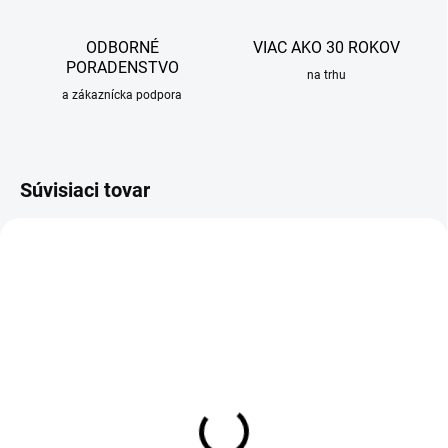
ODBORNÉ
VIAC AKO 30 ROKOV
PORADENSTVO
na trhu
a zákaznícka podpora
Súvisiaci tovar
OBVYKLE 6-10 DNÍ
SKLADOM
Čistiaca pasta Sinks pre
Dávkovač na saponát SLIM,
drezy
nerez